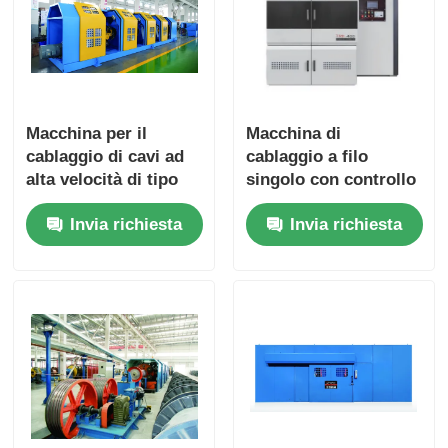
Macchina per il
Macchina di
cablaggio di cavi ad
cablaggio a filo
alta velocità di tipo
singolo con controllo
arco con telaio in
automatico della
Invia richiesta
Invia richiesta
acciaio pesante a
tensione per fili di
controllo PLC
acciaio di grandi
dimensioni