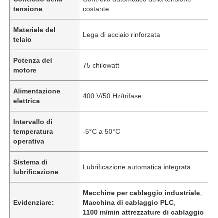
tensione
costante
Materiale del
Lega di acciaio rinforzata
telaio
Potenza del
75 chilowatt
motore
Alimentazione
400 V/50 Hz/trifase
elettrica
Intervallo di
temperatura
-5°C a 50°C
operativa
Sistema di
Lubrificazione automatica integrata
lubrificazione
Macchine per cablaggio industriale
,
Evidenziare:
Macchina di cablaggio PLC
,
1100 m/min attrezzature di cablaggio