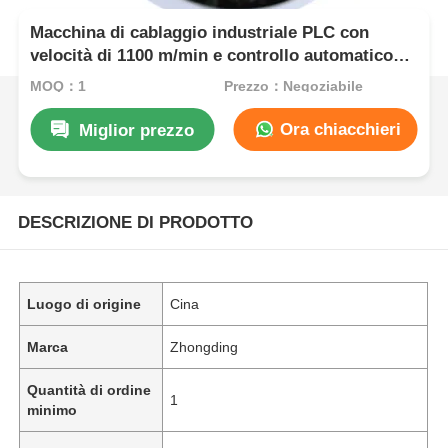
Macchina di cablaggio industriale PLC con
velocità di 1100 m/min e controllo automatico
della tensione
MOQ：1
Prezzo：Negoziabile
Ora chiacchieri
Miglior prezzo
DESCRIZIONE DI PRODOTTO
Luogo di origine
Cina
Marca
Zhongding
Quantità di ordine
1
minimo