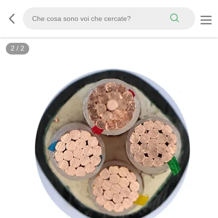
2
/
2