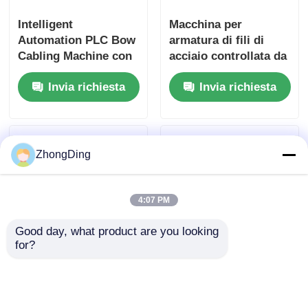
Intelligent
Macchina per
Automation PLC Bow
armatura di fili di
Cabling Machine con
acciaio controllata da
telaio in acciaio
PLC con controllo
Invia richiesta
Invia richiesta
pesante 1200m/min
automatico della
tensione
ZhongDing
4:07 PM
Good day, what product are you looking 
for?
1250-1600mm Acciaio
Macchina per
Wire Armoring Single
cablaggio da 1200
Stranding Machine
m/min con controllo