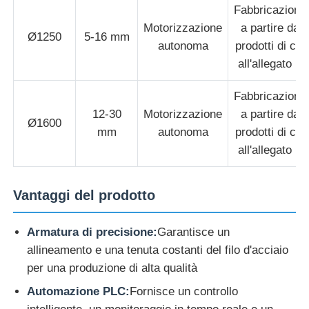
Fabbricazione
Motorizzazione
a partire da
linea dell'estrusione del cavo
Ø1250
5-16 mm
autonoma
prodotti di cui
all'allegato II
macchina di arenamento del cavo
Fabbricazione
12-30
Motorizzazione
a partire da
Ø1600
Macchine per la riparazione di fili a doppia torsione
mm
autonoma
prodotti di cui
all'allegato II
Macchina corazzata
Vantaggi del prodotto
Macchina avvolgitrice
Armatura di precisione:
Garantisce un
allineamento e una tenuta costanti del filo d'acciaio
Singola macchina di torsione
per una produzione di alta qualità
Automazione PLC:
Fornisce un controllo
macchine per cablaggio