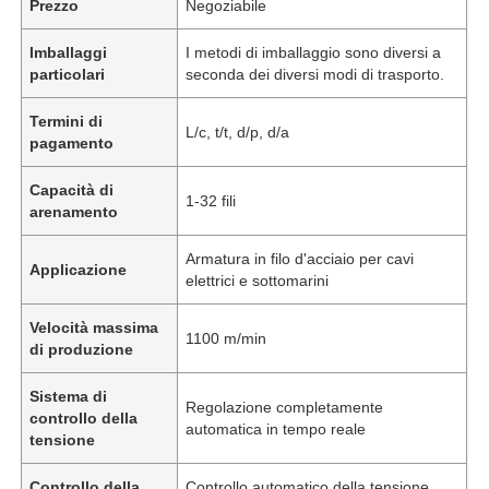
Prezzo
Negoziabile
Imballaggi
I metodi di imballaggio sono diversi a
particolari
seconda dei diversi modi di trasporto.
Termini di
L/c, t/t, d/p, d/a
pagamento
Capacità di
1-32 fili
arenamento
Armatura in filo d'acciaio per cavi
Applicazione
elettrici e sottomarini
Velocità massima
1100 m/min
di produzione
Sistema di
Regolazione completamente
controllo della
automatica in tempo reale
tensione
Controllo della
Controllo automatico della tensione