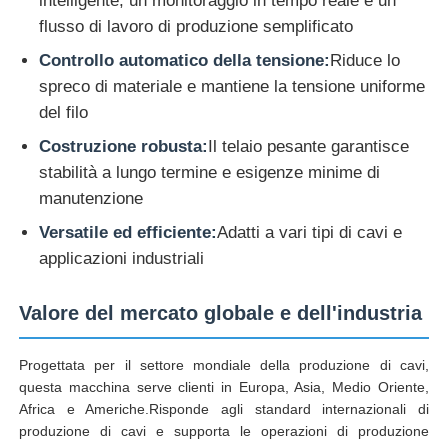
intelligente, un monitoraggio in tempo reale e un
flusso di lavoro di produzione semplificato
Macchina per torcire le coppie
Controllo automatico della tensione:
Riduce lo
spreco di materiale e mantiene la tensione uniforme
cavo che pone macchina
del filo
Costruzione robusta:
Il telaio pesante garantisce
stabilità a lungo termine e esigenze minime di
macchina di riavvolgimento
manutenzione
Versatile ed efficiente:
Adatti a vari tipi di cavi e
trazione fuori dalla macchina
applicazioni industriali
Macchina per l'imballaggio dei cavi
Valore del mercato globale e dell'industria
macchine per la bobinazione dei cavi
Progettata per il settore mondiale della produzione di cavi,
questa macchina serve clienti in Europa, Asia, Medio Oriente,
Africa e Americhe.Risponde agli standard internazionali di
macchina per estrusione a spelatura
produzione di cavi e supporta le operazioni di produzione