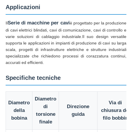
Applicazioni
Fatory Tour
Serie di macchine per cavi
Il
è progettato per la produzione
di cavi elettrici blindati, cavi di comunicazione, cavi di controllo e
Controllo di qualità
varie soluzioni di cablaggio industriale.Il suo design versatile
supporta le applicazioni in impianti di produzione di cavi su larga
scala, progetti di infrastrutture elettriche e strutture industriali
Contattaci
specializzate che richiedono processi di corazzatura continui,
accurati ed efficienti.
notizie
Specifiche tecniche
Tutti i casi
Diametro
Diametro
Via di
di
Direzione
della
chiusura del
Richiedere un preventivo
torsione
guida
bobina
filo bobbin
finale
Linea di produzione per estrusione