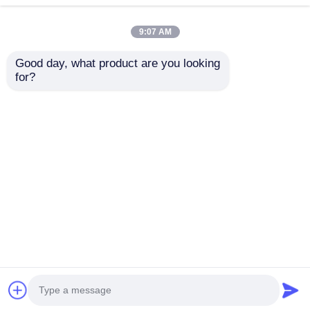
9:07 AM
Good day, what product are you looking 
for?
Máy bện đơn dây
Máy dây cáp 1200m /
thép 1250-1600mm có
phút với điều khiển
điều khiển căng tự
PLC Khung thép hạng
động
nặng cho dây cáp tốc
Gửi yêu cầu
Gửi yêu cầu
độ cao
Nhà
Về chúng tôi
Liên hệ với chúng tôi
Desktop Site
Sơ đồ trang web
Chính sách bảo mật
Phẩm chất
Dòng sản xuất ép
Nhà máy trung
quốc.Copyright © 2026 Wuxi Zhongding Electrician
Machinery Co., Ltd.. All Rights Reserved.