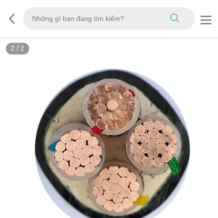
2
/
2