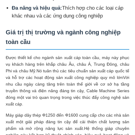
Đa năng và hiệu quả:
Thích hợp cho các loại cáp
Máy xoắn đôi
khác nhau và các ứng dụng công nghiệp
Giá trị thị trường và ngành công nghiệp
máy đặt dây
toàn cầu
tua máy
Được thiết kế cho ngành sản xuất cáp toàn cầu, máy này phục
vụ khách hàng trên khắp châu Âu, châu Á, Trung Đông, châu
Phi và châu Mỹ.Nó tuân thủ các tiêu chuẩn sản xuất cáp quốc tế
Máy kéo ra
và hỗ trợ các hoạt động sản xuất công nghiệp quy mô lớnVới
nhu cầu ngày càng tăng trên toàn thế giới về cơ sở hạ tầng
Máy đóng gói cáp
truyền thông và điện năng đáng tin cậy, Cable Machine Series
đóng một vai trò quan trọng trong việc thúc đẩy công nghệ sản
xuất cáp.
Máy cuộn dây cáp
Máy giáp dây thép Φ1250 đến Φ1600 cung cấp cho các nhà sản
xuất một giải pháp đáng tin cậy để cải thiện chất lượng sản
phẩm và mở rộng năng lực sản xuất.Hệ thống giáp chuyên
máy đùn bóc vỏ
nghiệp này kết hợp kỹ thuật chính xác, hiệu quả hoạt động và