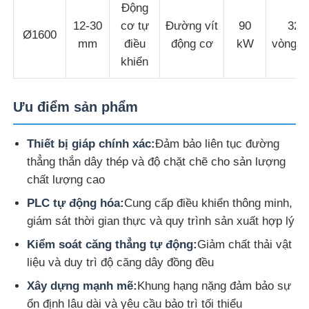
Động
12-30
cơ tự
Đường vít
90
320
Ø1600
dây chuyền đùn dây
mm
điều
động cơ
kW
vòng/p
khiển
máy mắc dây
Ưu điểm sản phẩm
Máy kéo dây đai xoắn kép
Thiết bị giáp chính xác:
Đảm bảo liên tục đường
thẳng thắn dây thép và độ chặt chẽ cho sản lượng
Máy bọc thép
chất lượng cao
PLC tự động hóa:
Cung cấp điều khiển thông minh,
Máy đóng gói
giám sát thời gian thực và quy trình sản xuất hợp lý
Kiểm soát căng thẳng tự động:
Giảm chất thải vật
Máy xoắn đơn
liệu và duy trì độ căng dây đồng đều
Xây dựng mạnh mẽ:
Khung hạng nặng đảm bảo sự
máy bện cáp
ổn định lâu dài và yêu cầu bảo trì tối thiểu