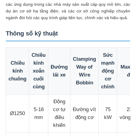
các ứng dụng trong các nhà máy sản xuất cáp quy mô lớn, các
dự án cơ sở hạ tầng điện, và các cơ sở công nghiệp chuyên
Tham quan nhà máy
ngành đòi hỏi các quy trình giáp liên tục, chính xác và hiệu quả.
Thông số kỹ thuật
Kiểm soát chất lượng
Chiều
Sức
Liên hệ chúng tôi
Clamping
Chiều
kính
mạnh
Đường
Way of
Max. t
kính
xoắn
động
lái xe
Wire
độ.
Tin tức
chuông
cuối
cơ
Bobbin
cùng
chính
Tất cả các trường hợp
Động
5-16
cơ tự
Đường vít
75
230
Ø1250
Yêu cầu báo giá
mm
điều
động cơ
kW
vòng/p
khiển
Dòng sản xuất ép