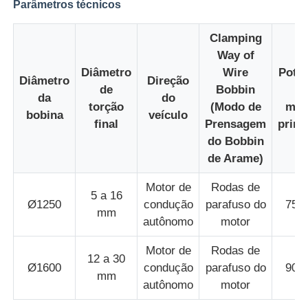
Parâmetros técnicos
linha da extrusão do fio
Clamping
Way of
Diâmetro
Wire
Potên
máquina de encalhamento do fio
Diâmetro
Direção
de
Bobbin
d
da
do
torção
(Modo de
mot
bobina
veículo
Máquina de enrolar de dupla torção
final
Prensagem
princ
do Bobbin
de Arame)
Máquina Blindada
Motor de
Rodas de
5 a 16
Ø1250
condução
parafuso do
75 
Máquina de embalagem
mm
autônomo
motor
Motor de
Rodas de
Única máquina da torção
12 a 30
Ø1600
condução
parafuso do
90 
mm
autônomo
motor
máquina de cablagem