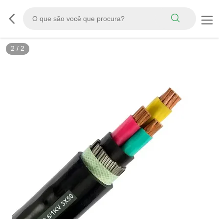
2
/
2