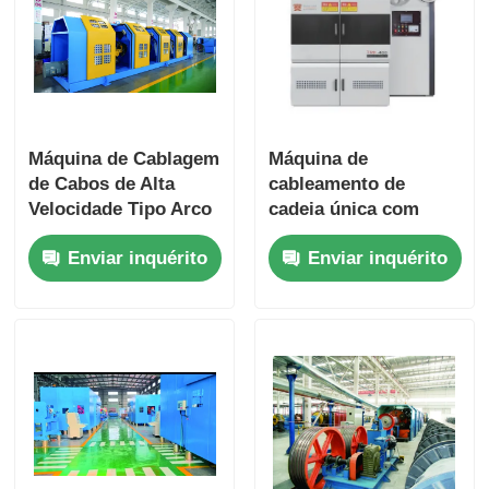
Máquina de Cablagem
Máquina de
de Cabos de Alta
cableamento de
Velocidade Tipo Arco
cadeia única com
com Controle PLC
controlo automático
Enviar inquérito
Enviar inquérito
Estrutura de Aço
da tensão para fios
Pesado
de aço grandes