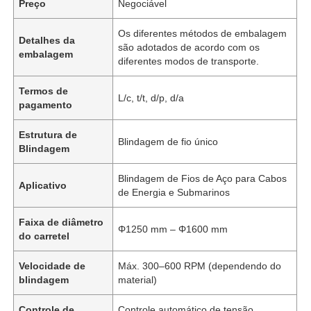
Preço
Negociável
Os diferentes métodos de embalagem
Detalhes da
são adotados de acordo com os
embalagem
diferentes modos de transporte.
Termos de
L/c, t/t, d/p, d/a
pagamento
Estrutura de
Blindagem de fio único
Blindagem
Blindagem de Fios de Aço para Cabos
Aplicativo
de Energia e Submarinos
Faixa de diâmetro
Φ1250 mm – Φ1600 mm
do carretel
Velocidade de
Máx. 300–600 RPM (dependendo do
blindagem
material)
Controle de
Controle automático de tensão