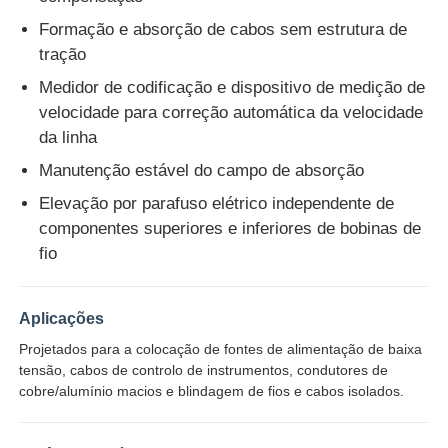
Formação e absorção de cabos sem estrutura de
tração
Fábrica
Medidor de codificação e dispositivo de medição de
velocidade para correção automática da velocidade
Controle de Qualidade
da linha
Manutenção estável do campo de absorção
Fale Conosco
Elevação por parafuso elétrico independente de
componentes superiores e inferiores de bobinas de
notícias
fio
Todos os casos
Aplicações
Projetados para a colocação de fontes de alimentação de baixa
tensão, cabos de controlo de instrumentos, condutores de
Pedir um orçamento
cobre/alumínio macios e blindagem de fios e cabos isolados.
Linha de produção de extrusão