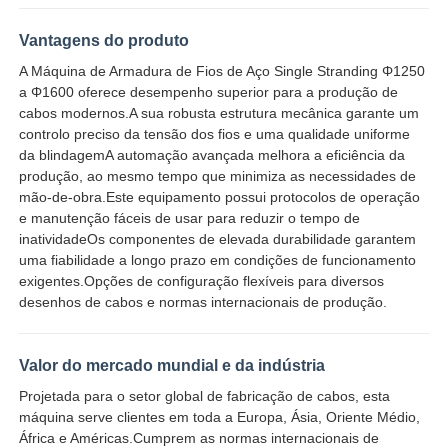
Vantagens do produto
Máquina de torcer pares
A Máquina de Armadura de Fios de Aço Single Stranding Φ1250
a Φ1600 oferece desempenho superior para a produção de
fio que coloca a máquina
cabos modernos.A sua robusta estrutura mecânica garante um
controlo preciso da tensão dos fios e uma qualidade uniforme
da blindagemA automação avançada melhora a eficiência da
máquina de rebobinar
produção, ao mesmo tempo que minimiza as necessidades de
mão-de-obra.Este equipamento possui protocolos de operação
e manutenção fáceis de usar para reduzir o tempo de
transporte fora da máquina
inatividadeOs componentes de elevada durabilidade garantem
uma fiabilidade a longo prazo em condições de funcionamento
exigentes.Opções de configuração flexíveis para diversos
Máquina de embalagem de cabo
desenhos de cabos e normas internacionais de produção.
Máquina de enrolar cabos
Valor do mercado mundial e da indústria
Projetada para o setor global de fabricação de cabos, esta
máquina serve clientes em toda a Europa, Ásia, Oriente Médio,
máquina de extrusão de descascamento
África e Américas.Cumprem as normas internacionais de