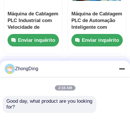
Máquina de Cablagem
Máquina de Cablagem
PLC Industrial com
PLC de Automação
Velocidade de
Inteligente com
1100m/Min e Controle
Estrutura de Aço
Enviar inquérito
Enviar inquérito
Automático de
Pesado 1200m/Min
Tensão
ZhongDing
2:16 AM
Good day, what product are you looking 
for?
Máquina de armadura
Máquina de Cablagem
de arame de aço
de 1200m/Min com
controlada por PLC
Controle PLC