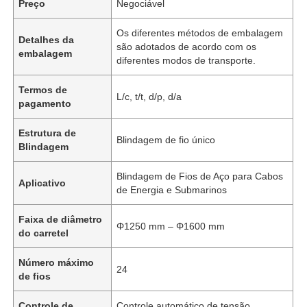
Preço
Negociável
Os diferentes métodos de embalagem
Detalhes da
são adotados de acordo com os
embalagem
diferentes modos de transporte.
Termos de
L/c, t/t, d/p, d/a
pagamento
Estrutura de
Blindagem de fio único
Blindagem
Blindagem de Fios de Aço para Cabos
Aplicativo
de Energia e Submarinos
Faixa de diâmetro
Φ1250 mm – Φ1600 mm
do carretel
Número máximo
24
de fios
Controle de
Controle automático de tensão