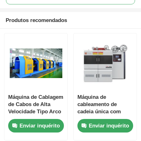
Produtos recomendados
Máquina de Cablagem
Máquina de
de Cabos de Alta
cableamento de
Velocidade Tipo Arco
cadeia única com
com Controle PLC
controlo automático
Enviar inquérito
Enviar inquérito
Estrutura de Aço
da tensão para fios
Pesado
de aço grandes