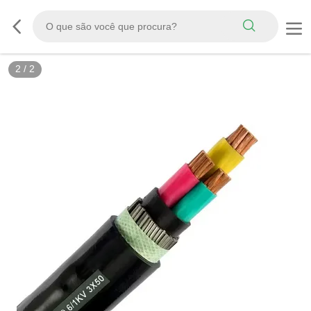
2
/
2