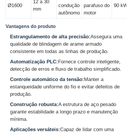
12 a 30
Ø1600
condução
parafuso do
90 kW
mm
autônomo
motor
Máquina de torcer pares
Vantagens do produto
fio que coloca a máquina
Estrangulamento de alta precisão:
Assegura uma
qualidade de blindagem de arame armado
consistente em todas as linhas de produção.
máquina de rebobinar
Automatização PLC:
Fornece controle inteligente,
detecção de erros e fluxo de trabalho simplificado.
transporte fora da máquina
Controle automático da tensão:
Manter a
estanqueidade uniforme do fio e evitar defeitos de
Máquina de embalagem de cabo
produção.
Construção robusta:
A estrutura de aço pesado
Máquina de enrolar cabos
garante estabilidade a longo prazo e manutenção
mínima.
máquina de extrusão de descascamento
Aplicações versáteis:
Capaz de lidar com uma