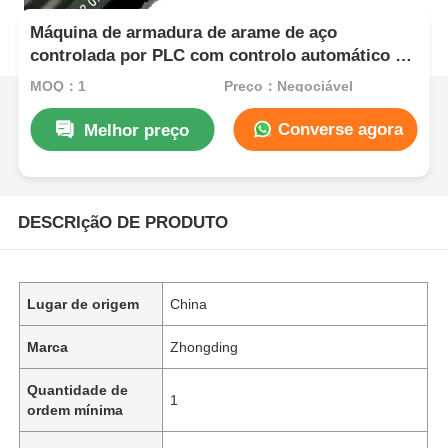
Máquina de armadura de arame de aço
controlada por PLC com controlo automático da
tensão
MOQ：1
Preço：Negociável
Converse agora
Melhor preço
DESCRIçãO DE PRODUTO
Lugar de origem
China
Marca
Zhongding
Quantidade de
1
ordem mínima