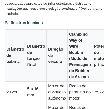
especializados.projectos de infra-estruturas eléctricas, e
instalações que requerem produção contínua e fiável de arame
linha da extrusão do fio
blindado.
Parâmetros técnicos
máquina de encalhamento do fio
Clamping
Way of
Máquina de enrolar de dupla torção
Diâmetro
Wire
Potênci
Diâmetro
Direção
de
Bobbin
do
da
do
torção
(Modo de
motor
Máquina Blindada
bobina
veículo
final
Prensagem
princip
do Bobbin
Máquina de embalagem
de Arame)
Motor de
Rodas de
5 a 16
Única máquina da torção
Ø1250
condução
parafuso do
75 kW
mm
autônomo
motor
máquina de cablagem
Motor de
Rodas de