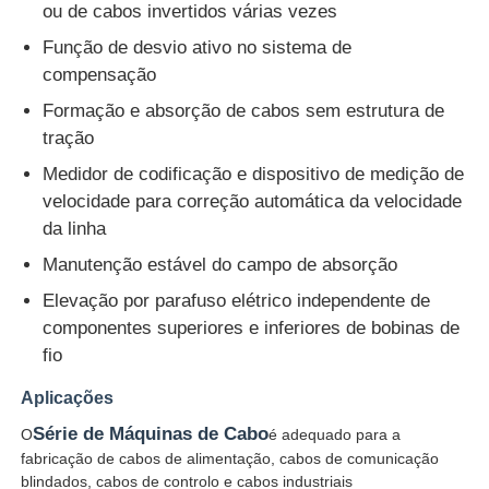
ou de cabos invertidos várias vezes
Função de desvio ativo no sistema de
Fábrica
compensação
Formação e absorção de cabos sem estrutura de
Controle de Qualidade
tração
Medidor de codificação e dispositivo de medição de
velocidade para correção automática da velocidade
Fale Conosco
da linha
Manutenção estável do campo de absorção
notícias
Elevação por parafuso elétrico independente de
componentes superiores e inferiores de bobinas de
Todos os casos
fio
Aplicações
Pedir um orçamento
Série de Máquinas de Cabo
O
é adequado para a
fabricação de cabos de alimentação, cabos de comunicação
Linha de produção de extrusão
blindados, cabos de controlo e cabos industriais