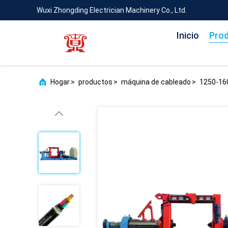
Wuxi Zhongding Electrician Machinery Co., Ltd.
Inicio
Pro
Hogar
>
productos
>
máquina de cableado
>
1250-160