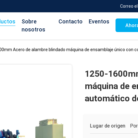
Correo e
ductos
Sobre
Contacto
Eventos
Ahora
nosotros
0mm Acero de alambre blindado máquina de ensamblaje único con co
1250-1600mm
máquina de e
automático d
Lugar de origen
Por