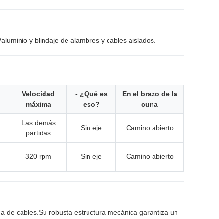
aluminio y blindaje de alambres y cables aislados.
Velocidad
- ¿Qué es
En el brazo de la
máxima
eso?
cuna
Las demás
Sin eje
Camino abierto
partidas
320 rpm
Sin eje
Camino abierto
 de cables.Su robusta estructura mecánica garantiza un