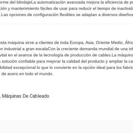
iforme del blindajeLa automatización avanzada mejora la eficiencia de 
ón y mantenimiento fáciles de usar para reducir el tiempo de inactiv
es.Las opciones de configuración flexibles se adaptan a diversos diseño
esta máquina sirve a clientes de toda Europa, Asia, Oriente Medio, Áf
n industrial a gran escalaCon la creciente demanda mundial de una inf
tal en el avance de la tecnología de producción de cables.La máqui
olución confiable para mejorar la calidad del producto y ampliar la c
abilidad excepcional.lo que lo convierte en la opción ideal para los fa
e de acero en todo el mundo.
,
Máquinas De Cableado