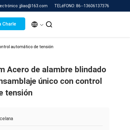
lectrónico: jjliao@163.com
TELéFONO: 86--13606137376


 Charle
ntrol automático de tensión
 Acero de alambre blindado
nsamblaje único con control
e tensión
celana