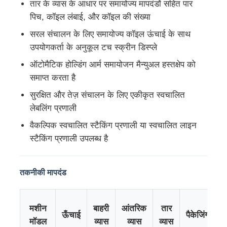
तार के व्यास के आधार पर समायोज्य मापदंडों सहित पार
पिच, कॉइल लंबाई, और कॉइल की संख्या
फैक्टरी यात्रा
सरल संचालन के लिए समायोज्य कॉइल ऊंचाई के साथ
उपयोगकर्ता के अनुकूल टच स्क्रीन डिस्प्ले
गुणवत्ता नियंत्रण
ऑटोमैटिक होल्डिंग आर्म समायोजन मैन्युअल हस्तक्षेप को
समाप्त करता है
हमसे संपर्क करें
सुरक्षित और तेज़ संचालन के लिए एकीकृत स्वचालित
लेबलिंग प्रणाली
वैकल्पिक स्वचालित स्टैकिंग प्रणाली या स्वचालित लाइन
समाचार
स्टैकिंग प्रणाली उपलब्ध है
सभी मामलों
तकनीकी मापदंड
एक बोली का अनुरोध
मशीन
बाहरी
आंतरिक
तार
ऊँचाई
पैकेजिंग
मॉडल
व्यास
व्यास
व्यास
एक्सट्रूज़न उत्पादन लाइन