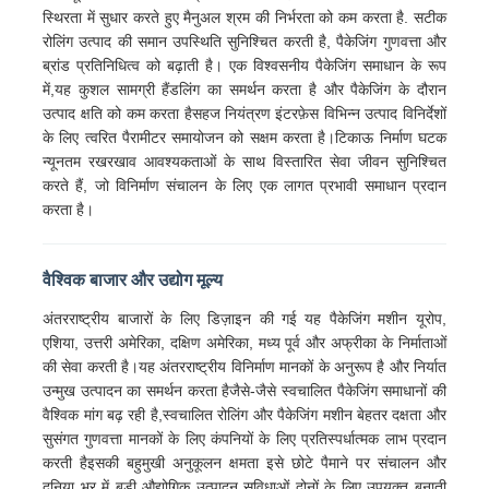
स्थिरता में सुधार करते हुए मैनुअल श्रम की निर्भरता को कम करता है. सटीक
रोलिंग उत्पाद की समान उपस्थिति सुनिश्चित करती है, पैकेजिंग गुणवत्ता और
जोड़ी घुमाने वाली मशीन
ब्रांड प्रतिनिधित्व को बढ़ाती है। एक विश्वसनीय पैकेजिंग समाधान के रूप
में,यह कुशल सामग्री हैंडलिंग का समर्थन करता है और पैकेजिंग के दौरान
उत्पाद क्षति को कम करता हैसहज नियंत्रण इंटरफ़ेस विभिन्न उत्पाद विनिर्देशों
तार बिछाने की मशीन
के लिए त्वरित पैरामीटर समायोजन को सक्षम करता है।टिकाऊ निर्माण घटक
न्यूनतम रखरखाव आवश्यकताओं के साथ विस्तारित सेवा जीवन सुनिश्चित
करते हैं, जो विनिर्माण संचालन के लिए एक लागत प्रभावी समाधान प्रदान
रिवाइंडिंग मशीन
करता है।
हॉल ऑफ मशीन
वैश्विक बाजार और उद्योग मूल्य
अंतरराष्ट्रीय बाजारों के लिए डिज़ाइन की गई यह पैकेजिंग मशीन यूरोप,
केबल पैकिंग मशीन
एशिया, उत्तरी अमेरिका, दक्षिण अमेरिका, मध्य पूर्व और अफ्रीका के निर्माताओं
की सेवा करती है।यह अंतरराष्ट्रीय विनिर्माण मानकों के अनुरूप है और निर्यात
उन्मुख उत्पादन का समर्थन करता हैजैसे-जैसे स्वचालित पैकेजिंग समाधानों की
केबल रोलिंग मशीन
वैश्विक मांग बढ़ रही है,स्वचालित रोलिंग और पैकेजिंग मशीन बेहतर दक्षता और
सुसंगत गुणवत्ता मानकों के लिए कंपनियों के लिए प्रतिस्पर्धात्मक लाभ प्रदान
करती हैइसकी बहुमुखी अनुकूलन क्षमता इसे छोटे पैमाने पर संचालन और
स्ट्रिपिंग एक्सट्रूज़न मशीन
दुनिया भर में बड़ी औद्योगिक उत्पादन सुविधाओं दोनों के लिए उपयुक्त बनाती