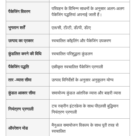
परिवहन के विभिन्न साधनों के अनुसार अलग-अलग
पैकेजिंग विवरण
पैकेजिंग पद्धतियां अपनाई जाती हैं।
भुगतान शर्तें
एल/सी, टी/टी, डी/पी, डी/ए
उत्पाद का प्रकार
स्वचालित कॉइलिंग और पैकेजिंग उपकरण
कुंडलित करने की विधि
स्वचालित परिशुद्धता कुंडलन
पैकेजिंग पद्धति
एकीकृत स्वचालित पैकेजिंग प्रणाली
तार -व्यास सीमा
उत्पाद विनिर्देशों के अनुसार अनुकूलन योग्य
कुंडल आकार सीमा
समायोज्य कुंडल आंतरिक व्यास और बाहरी व्यास
टच स्क्रीन इंटरफ़ेस के साथ पीएलसी बुद्धिमान
नियंत्रण प्रणाली
नियंत्रण प्रणाली
मैनुअल समायोजन विकल्प के साथ पूरी तरह से
ऑपरेशन मोड
स्वचालित