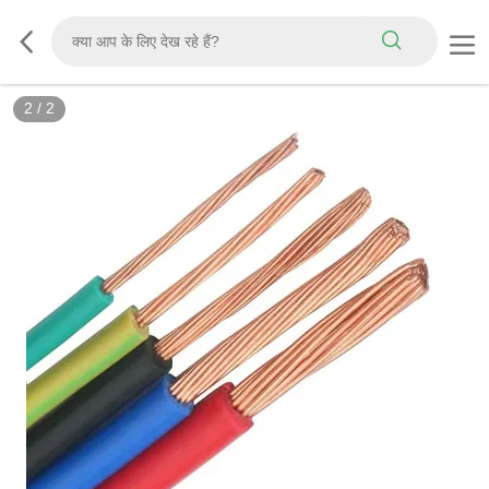
2
/
2