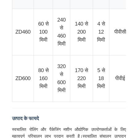
तार बाहर निकालना लाइन
240
60 से
140 से
4 से
से
ZD460
100
200
12
पीवीसी
460
तार फँसाने की मशीन
मिमी
मिमी
मिमी
मिमी
डबल ट्विस्ट स्ट्रैंडिंग मशीन
1
320
80 से
170 से
5 से
से
बख्तरबंद मशीन
ZD600
160
220
18
पीवीई
क
600
मिमी
मिमी
मिमी
मिमी
लपेटने की मशीन
सिंगल ट्विस्ट मशीन
उत्पाद के फायदे
स्वचालित रोलिंग और पैकेजिंग मशीन औद्योगिक उपयोगकर्ताओं के लिए
केबलिंग मशीन
महत्वपूर्ण परिचालन लाभ प्रदान करती है।स्वचालित संचालन उत्पादन