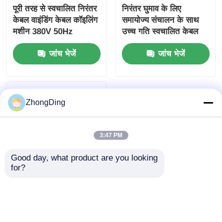
पूरी तरह से स्वचालित निरंतर
निरंतर घुमाव के लिए
केबल वाइंडिंग केबल कॉइलिंग
समायोज्य संचालन के साथ
मशीन 380V 50Hz
उच्च गति स्वचालित केबल
रोलिंग मशीन
जांच भेजें
जांच भेजें
ZhongDing
3:47 PM
Good day, what product are you looking 
for?
हाई स्पीड फुली ऑटोमैटिक
केबल कॉइलिंग मशीन हेवी
ड्यूटी स्टील कंस्ट्रक्शन के
साथ