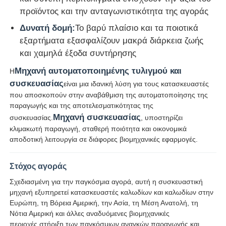
προϊόντος και την ανταγωνιστικότητα της αγοράς
Μηχανή περιστροφής ζευγαριού
Δυνατή δομή:
Το βαρύ πλαίσιο και τα ποιοτικά
εξαρτήματα εξασφαλίζουν μακρά διάρκεια ζωής
και χαμηλά έξοδα συντήρησης
καλώδιο που βάζει τη μηχανή
Μηχανή αυτοματοποιημένης τυλιγμού και
Η
συσκευασίας
είναι μια ιδανική λύση για τους κατασκευαστές
μηχανή επανατύλιξης
που αποσκοπούν στην αναβάθμιση της αυτοματοποίησης της
παραγωγής και της αποτελεσματικότητας της
Μηχανή συσκευασίας
συσκευασίας.
, υποστηρίζει
έλξη από τη μηχανή
κλιμακωτή παραγωγή, σταθερή ποιότητα και οικονομικά
αποδοτική λειτουργία σε διάφορες βιομηχανικές εφαρμογές.
Μηχανή συσκευασίας καλωδίων
Στόχος αγοράς
Σχεδιασμένη για την παγκόσμια αγορά, αυτή η συσκευαστική
Μηχανή περιτύλιξης καλωδίων
μηχανή εξυπηρετεί κατασκευαστές καλωδίων και καλωδίων στην
Ευρώπη, τη Βόρεια Αμερική, την Ασία, τη Μέση Ανατολή, τη
Νότια Αμερική και άλλες αναδυόμενες βιομηχανικές
μηχανή εξώθησης απογύμνωσης
περιοχές,στήριξη των παγκόσμιων αναγκών παραγωγής και