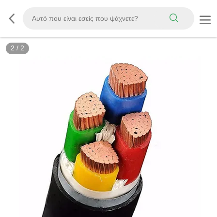
2
/
2