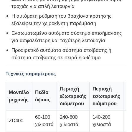
τροχιάς για απλή λειτουργία
Η αυτόματη ρύθμιση του βραχίονα κράτησης
Γύρος εργοστασίων
εξαλείφει την χειροκίνητη παρέμβαση
Ενσωματωμένο αυτόματο σύστημα επισήμανσης
Ποιοτικός έλεγχος
για ασφαλέστερη και ταχύτερη λειτουργία
Προαιρετικό αυτόματο σύστημα στοίβασης ή
επαφή
σύστημα στοίβασης σε σειρά διαθέσιμο
Νέα
Τεχνικές παραμέτρους
Περιοχή
Περιοχή
Πε
Όλες οι περιπτώσεις
Μοντέλο
Πεδίο
εξωτερικής
εσωτερικής
δι
μηχανής
ύψους
διάμετρου
διάμετρου
σ
Ζητήστε ένα απόσπασμα
60-100
240-600
140-200
4-
ZD400
χιλιοστά
χιλιοστά
χιλιοστά
χι
Γραμμή παραγωγής εκτόξευσης