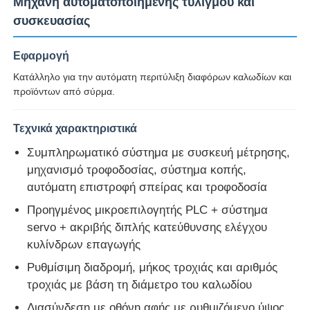
Μηχανή αυτοματοποιημένης τυλιγμού και
συσκευασίας
Εφαρμογή
Κατάλληλο για την αυτόματη περιτύλιξη διαφόρων καλωδίων και
προϊόντων από σύρμα.
Τεχνικά χαρακτηριστικά
Συμπληρωματικό σύστημα με συσκευή μέτρησης,
μηχανισμό τροφοδοσίας, σύστημα κοπής,
αυτόματη επιστροφή σπείρας και τροφοδοσία
Προηγμένος μικροεπιλογητής PLC + σύστημα
Αρχική Σελίδα
servo + ακριβής διπλής κατεύθυνσης ελέγχου
κυλίνδρων επαγωγής
Προϊόντα
Ρυθμίσιμη διαδρομή, μήκος τροχιάς και αριθμός
τροχιάς με βάση τη διάμετρο του καλωδίου
Σχετικά με εμάς
Διασύνδεση με οθόνη αφής με ρυθμιζόμενο ύψος