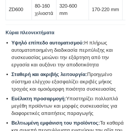
80-160
320-600
ZD600
170-220 mm
5-
χιλιοστά
mm
γραμμή εξώθησης καλωδίων
Κύρια πλεονεκτήματα
καλώδιο που προσαράσσει τη μηχανή
Υψηλό επίπεδο αυτοματισμού:
Η πλήρως
αυτοματοποιημένη διαδικασία περιτύλιξης και
Μηχανή διπλής περιστροφής
συσκευασίας μειώνει την εξάρτηση από την
εργασία και αυξάνει την αποδοτικότητα
Τεθωρακισμένη μηχανή
Σταθερή και ακριβής λειτουργία:
Προηγμένο
σύστημα ελέγχου εξασφαλίζει ακριβές μήκος
τροχιάς και ομοιόμορφη ποιότητα συσκευασίας
Μηχανή περιτυλίγματος
Ευέλικτη προσαρμογή:
Υποστηρίζει πολλαπλά
μεγέθη προϊόντων και μορφές συσκευασίας για
Ενιαία μηχανή συστροφής
διαφορετικές απαιτήσεις παραγωγής
Βελτιωμένη εμφάνιση του προϊόντος:
Τα καθαρά
μηχανή πλεξίματος καλωδίων
και συνεπή περιτυλίγματα ενισχύουν την αξία του