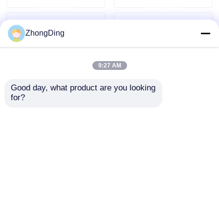
ερώτησης
ερώτησης
ZhongDing
9:27 AM
Good day, what product are you looking 
for?
Μηχανή συσκευασίας
Ευφυής αυτόματη
καλωδίων με έξυπνη
συσκευασία με
οθόνη αφής 30-60
έλεγχο οθόνης αφής
σακούλες ανά λεπτό
100-530mm πλάτος
Αποστολή
Αποστολή
Υψηλή
σακούλας
παραγωγικότητα
ερώτησης
ερώτησης
Αρχική Σελίδα
Περίπου εμείς
επαφή
Desktop Site
Sitemap
Πολιτική μυστικότητας