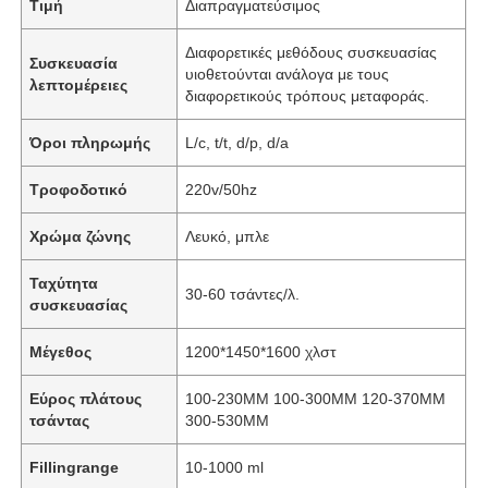
Τιμή
Διαπραγματεύσιμος
Διαφορετικές μεθόδους συσκευασίας
Συσκευασία
υιοθετούνται ανάλογα με τους
λεπτομέρειες
διαφορετικούς τρόπους μεταφοράς.
Όροι πληρωμής
L/c, t/t, d/p, d/a
Τροφοδοτικό
220v/50hz
Χρώμα ζώνης
Λευκό, μπλε
Ταχύτητα
30-60 τσάντες/λ.
συσκευασίας
Μέγεθος
1200*1450*1600 χλστ
Εύρος πλάτους
100-230MM 100-300MM 120-370MM
τσάντας
300-530MM
Fillingrange
10-1000 ml