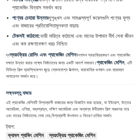
প্যাকেজিং বিন্যাস সমর্থন করে
ওয়্যার এক্সট্রুশন লাইন
পণ্যের চেহারা উন্নতঃ
সুশৃঙ্খল এবং সামঞ্জস্যপূর্ণ কয়েলগুলি পণ্যের মূল্য
এবং বাজারের প্রতিযোগিতামূলকতা বাড়ায়
টেকসই কাঠামো:
ভারী দায়িত্ব কাঠামো এবং মানের উপাদান দীর্ঘ সেবা জীবন
তারের স্ট্র্যান্ডিং মেশিন
এবং কম রক্ষণাবেক্ষণ খরচ নিশ্চিত
স্বয়ংক্রিয় রোলিং এবং প্যাকেজিং মেশিন
দ্য
উৎপাদন স্বয়ংক্রিয়করণ এবং প্যাকেজিং
ডাবল টুইস্ট স্ট্র্যান্ডিং মেশিন
প্যাকেজিং মেশিন
দক্ষতা উন্নত করার লক্ষ্যে নির্মাতাদের জন্য একটি আদর্শ সমাধান।
, এটি
বিভিন্ন শিল্প অ্যাপ্লিকেশন জুড়ে স্কেলযোগ্য উত্পাদন, ধারাবাহিক গুণমান এবং ব্যয়বহুল
সাঁজোয়া মেশিন
অপারেশন সমর্থন করে।
লক্ষ্যবস্তু বাজার
মোড়ানো মেশিন
এই প্যাকেজিং মেশিনটি বিশ্বব্যাপী বাজারের জন্য ডিজাইন করা হয়েছে, যা ইউরোপ, উত্তর
আমেরিকা, এশিয়া, মধ্যপ্রাচ্য, দক্ষিণ আমেরিকা এবং অন্যান্য উদীয়মান শিল্প অঞ্চলের তার
একক টুইস্ট মেশিন
এবং তারের নির্মাতাদের সেবা দেয়,বিশ্বব্যাপী উৎপাদন ও বিতরণ চাহিদা সমর্থন.
ট্যাগ:
তারের মেশিন
ক্যাবল প্যাকিং মেশিন
স্বয়ংক্রিয় প্যাকেজিং মেশিন