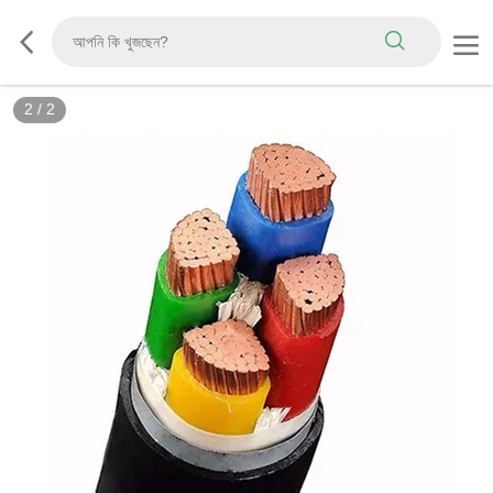
2
/
2