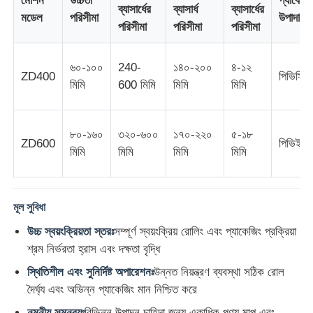
মেশিন
উচ্চতা
প্যাকেজি
ব্যাসার্ধের
ব্যাসার্ধ
ব্যাসার্ধের
মডেল
পরিসীমা
উপাদান
পরিসীমা
পরিসীমা
পরিসীমা
কারখানা ভ্রমণ
৬০-১০০
240-
১৪০-২০০
৪-১২
ZD400
পিভিসি
মিমি
600 মিমি
মিমি
মিমি
মান নিয়ন্ত্রণ
আমাদের সাথে যোগাযোগ করুন
৮০-১৬০
৩২০-৬০০
১৭০-২২০
৫-১৮
ZD600
পিভিই
মিমি
মিমি
মিমি
মিমি
খবর
মূল সুবিধা
সব ক্ষেত্রেই
উচ্চ স্বয়ংক্রিয়তা স্তরঃ
সম্পূর্ণ স্বয়ংক্রিয় রোলিং এবং প্যাকেজিং প্রক্রিয়া
শ্রম নির্ভরতা হ্রাস এবং দক্ষতা বৃদ্ধি
উদ্ধৃতির জন্য আবেদন
স্থিতিশীল এবং সুনির্দিষ্ট অপারেশনঃ
উন্নত নিয়ন্ত্রণ ব্যবস্থা সঠিক রোল
দৈর্ঘ্য এবং অভিন্ন প্যাকেজিং মান নিশ্চিত করে
এক্সট্রুশন উৎপাদন লাইন
নমনীয় সমন্বয়ঃ
বিভিন্ন উত্পাদন চাহিদা জন্য একাধিক পণ্য মাপ এবং