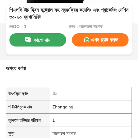
পিএলসি টাচ স্ক্রিন কন্ট্রোল সহ স্বয়ংক্রিয় কয়েলিং এবং প্যাকেজিং মেশিন
৩০-৬০ ব্যাগ/মিনিট
MOQ：1
মূল্য：আলোচনা সাপেক্ষ
এখন চ্যাট করুন
ভালো দাম
পণ্যের বর্ণনা
উৎপত্তি স্থল
চীন
পরিচিতিমুলক নাম
Zhongding
ন্যূনতম চাহিদার পরিমাণ
1
মূল্য
আলোচনা সাপেক্ষ