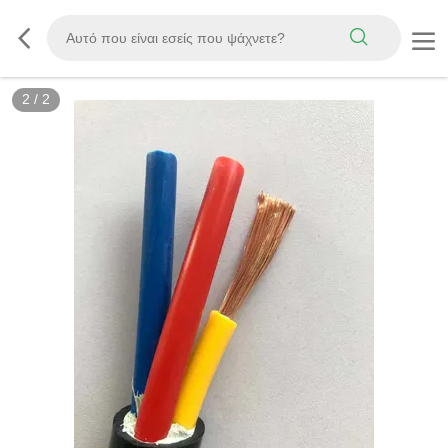
2
/
2