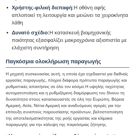
Χρήστης-φιλική διεπαφή:
Η οθόνη αφής
Μηχανή περιστροφής ζευγαριού
απλοποιεί τη λειτουργία και μειώνει τα χειροκίνητα
λάθη
Δυνατό σχέδιο:
Η κατασκευή βιομηχανικής
καλώδιο που βάζει τη μηχανή
ποιότητας εξασφαλίζει μακροχρόνια αξιοπιστία με
ελάχιστη συντήρηση
μηχανή επανατύλιξης
Παγκόσμια ολοκλήρωση παραγωγής
έλξη από τη μηχανή
Η μηχανή συσκευασίας αυτή, η οποία έχει σχεδιαστεί για διεθνείς
εργασίες παραγωγής, πληροί διάφορα πρότυπα παραγωγής και
ρυθμιστικές απαιτήσεις σε όλο τον κόσμο.Η υψηλής ταχύτητας
Μηχανή συσκευασίας καλωδίων
αυτοματοποίηση και η ρυθμιζόμενη διαμόρφωση του δίνουν τη
δυνατότητα στους κατασκευαστές σε όλη την Ευρώπη, Βόρεια
Αμερική, Ασία, Νότια Αμερική και αναδυόμενες αγορές για την
Μηχανή περιτύλιξης καλωδίων
επίτευξη συνεπούς παρουσίασης προϊόντων, βελτιστοποίηση
της αποτελεσματικότητας της ροής εργασίας και κλίμακα
παραγωγής για την κάλυψη της παγκόσμιας ζήτησης.
μηχανή εξώθησης απογύμνωσης