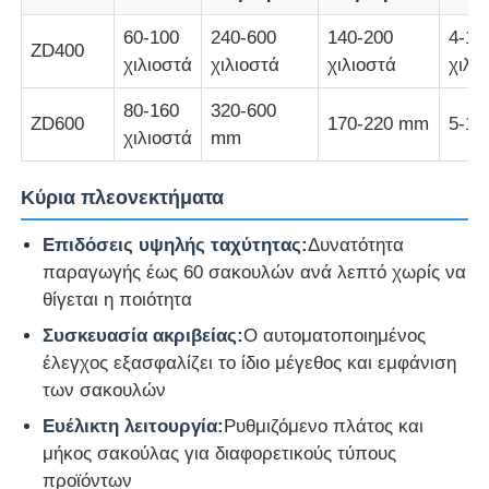
60-100
240-600
140-200
4-12
ZD400
γραμμή εξώθησης καλωδίων
χιλιοστά
χιλιοστά
χιλιοστά
χιλι
80-160
320-600
ZD600
170-220 mm
5-1
καλώδιο που προσαράσσει τη μηχανή
χιλιοστά
mm
Μηχανή διπλής περιστροφής
Κύρια πλεονεκτήματα
Επιδόσεις υψηλής ταχύτητας:
Δυνατότητα
Τεθωρακισμένη μηχανή
παραγωγής έως 60 σακουλών ανά λεπτό χωρίς να
θίγεται η ποιότητα
Μηχανή περιτυλίγματος
Συσκευασία ακριβείας:
Ο αυτοματοποιημένος
έλεγχος εξασφαλίζει το ίδιο μέγεθος και εμφάνιση
των σακουλών
Ενιαία μηχανή συστροφής
Ευέλικτη λειτουργία:
Ρυθμιζόμενο πλάτος και
μήκος σακούλας για διαφορετικούς τύπους
μηχανή πλεξίματος καλωδίων
προϊόντων