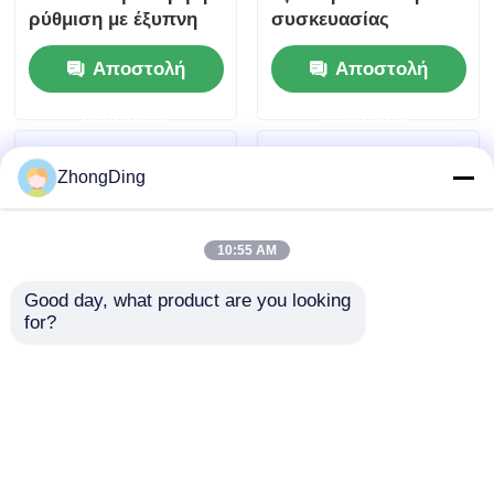
ρύθμιση με έξυπνη
συσκευασίας
οθόνη αφής 30-60
καλωδίων 30-60
Αποστολή
Αποστολή
σακούλες/λεπτο
σακούλες / λεπτό
υψηλή απόδοση
ερώτησης
ερώτησης
ZhongDing
10:55 AM
Good day, what product are you looking 
for?
Ευφυής αυτόματη
Αυτόματη Μηχανή
συσκευασία με
Τυλίγματος και
έλεγχο οθόνης αφής
Συσκευασίας με
100-530mm πλάτος
Έλεγχο Οθόνης Αφής
Αποστολή
Αποστολή
σακούλας
PLC 30-60 Σακούλες/
Λεπτό