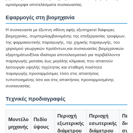
ομοιόμορφα αποτελέσματα συσκευασίας.
Γύρος εργοστασίων
Εφαρμογές στη βιομηχανία
Η συσκευασία με έξυπνη οθόνη αφής εξυπηρετεί διάφορες
Ποιοτικός έλεγχος
βιομηχανίες, συμπεριλαμβανομένης της επεξεργασίας τροφίμων,
της φαρμακευτικής παραγωγής, της χημικής παραγωγής, του
χειρισμού γεωργικών προϊόντων,και συσκευασίες βιομηχανικών
επαφή
εξαρτημάτωνΕίναι ιδιαίτερα αποτελεσματικό για περιβάλλοντα
παραγωγής μεσαίας έως μεγάλης κλίμακας που απαιτούν
λειτουργία υψηλής ταχύτητας και σταθερή ποιότητα
Νέα
παραγωγής.προσαρμόσιμες τόσο στις απαιτήσεις
τυποποιημένης όσο και στις απαιτήσεις προσαρμοσμένης
συσκευασίας.
Όλες οι περιπτώσεις
Τεχνικές προδιαγραφές
Ζητήστε ένα απόσπασμα
Περιοχή
Περιοχή
Πεδί
Μοντέλο
Πεδίο
εξωτερικής
εσωτερικής
διαμ
μηχανής
ύψους
Γραμμή παραγωγής εκτόξευσης
διάμετρου
διάμετρου
συρ