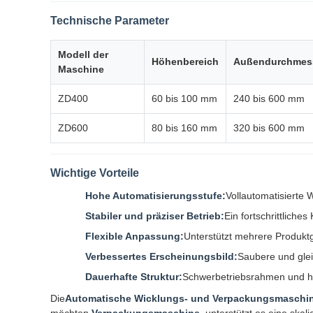
Technische Parameter
Modell der
Höhenbereich
Außendurchmess
Maschine
ZD400
60 bis 100 mm
240 bis 600 mm
ZD600
80 bis 160 mm
320 bis 600 mm
Wichtige Vorteile
Hohe Automatisierungsstufe:
Vollautomatisierte 
Stabiler und präziser Betrieb:
Ein fortschrittliche
Flexible Anpassung:
Unterstützt mehrere Produkt
Verbessertes Erscheinungsbild:
Saubere und gle
Dauerhafte Struktur:
Schwerbetriebsrahmen und ho
Die
Automatische Wicklungs- und Verpackungsmaschi