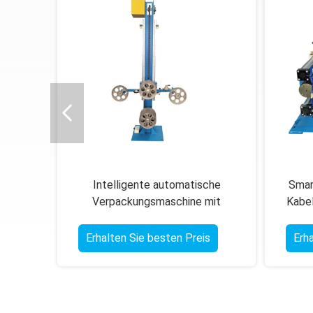
Intelligente automatische
Smar
Verpackungsmaschine mit
Kabe
Touchscreen-Steuerung 100-530
60
mm Beutelbreite
Erhalten Sie besten Preis
Erh