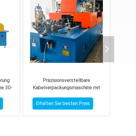
erung
Präzisionsverstellbare
ne 30-
Kabelverpackungsmaschine mit
intelligentem Touchscreen 30-60
Beutel/Min
Erhalten Sie besten Preis