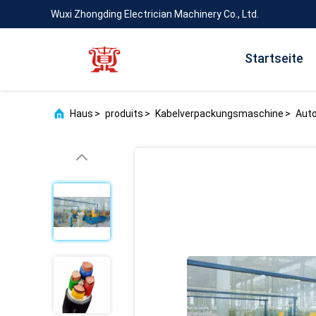
Wuxi Zhongding Electrician Machinery Co., Ltd.
Startseite
Haus
>
produits
>
Kabelverpackungsmaschine
>
Auto