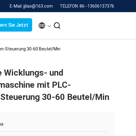
E-Mail: jjliao@163.com
TELEFON: 86--13606137376


ern Sie Jetzt
n-Steuerung 30-60 Beutel/Min
 Wicklungs- und
maschine mit PLC-
Steuerung 30-60 Beutel/Min
na