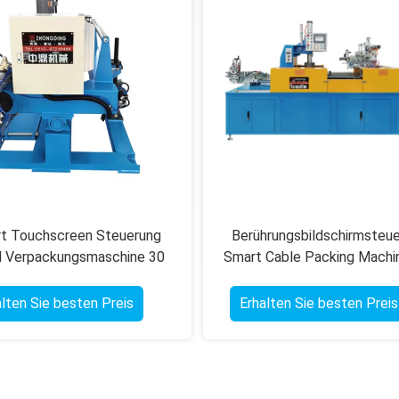
t Touchscreen Steuerung
Berührungsbildschirmsteu
l Verpackungsmaschine 30
Smart Cable Packing Machi
 Beutel pro Minute hohe
60 Beutel/Min.
Durchsatzleistung
alten Sie besten Preis
Erhalten Sie besten Preis