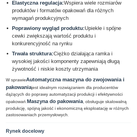
Elastyczna regulacja:
Wspiera wiele rozmiarów
produktów i formatów opakowań dla różnych
Maszyna do skręcania par
wymagań produkcyjnych
Poprawiony wygląd produktu:
Upiekłe i spójne
maszyna do układania drutu
cewki zwiększają wartość produktu i
konkurencyjność na rynku
przewijarka
Trwała struktura:
Ciężko działająca ramka i
wysokiej jakości komponenty zapewniają długą
żywotność i niskie koszty utrzymania
maszyna do odciągu
Automatyczna maszyna do zwojowania i
W sprawie
pakowania
jest idealnym rozwiązaniem dla producentów
Maszyna do pakowania kabli
dążących do poprawy automatyzacji produkcji i efektywności
Maszyna do pakowania
opakowań.
, obsługuje skalowalną
produkcję, spójną jakość i ekonomiczną eksploatację w różnych
maszyna do zawijania kabli
zastosowaniach przemysłowych.
maszyna do wytłaczania
Rynek docelowy