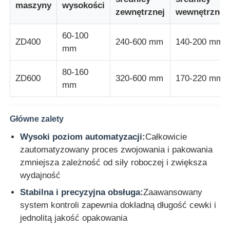
maszyny
wysokości
zewnętrznej
wewnętrznej
Linia wytłaczania drutu
60-100
ZD400
240-600 mm
140-200 mm
mm
maszyna do skręcania drutu
80-160
ZD600
320-600 mm
170-220 mm
mm
Maszyna do skręcania podwójnego skrętu
Główne zalety
Maszyna pancerna
Wysoki poziom automatyzacji:
Całkowicie
zautomatyzowany proces zwojowania i pakowania
Maszyna do pakowania
zmniejsza zależność od siły roboczej i zwiększa
wydajność
Pojedyncza maszyna Twist
Stabilna i precyzyjna obsługa:
Zaawansowany
system kontroli zapewnia dokładną długość cewki i
jednolitą jakość opakowania
maszyna kablowa