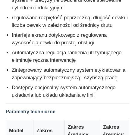
system + precyzyjne dwukierunkowe sterowanie
cylindrem indukcyjnym
Wycieczka po fabryce
regulowane rozpiętość poprzeczną, długość cewki i
liczba cewek w zależności od średnicy drutu
Interfejs ekranu dotykowego z regulowaną
Kontrola jakości
wysokością cewki do prostej obsługi
Automatyczna regulacja ramienia utrzymującego
Skontaktuj się z nami
eliminuje ręczną interwencję
Zintegrowany automatyczny system etykietowania
Aktualności
zapewniający bezpieczniejszą i szybszą pracę
Dostępny opcjonalny system automatycznego
Wszystkie przypadki
układania lub układu układania w linii
Parametry techniczne
Poprosić o wycenę
Zakres
Zakres
Model
Zakres
Linia produkcyjna wytłaczania
średnicy
średnicy