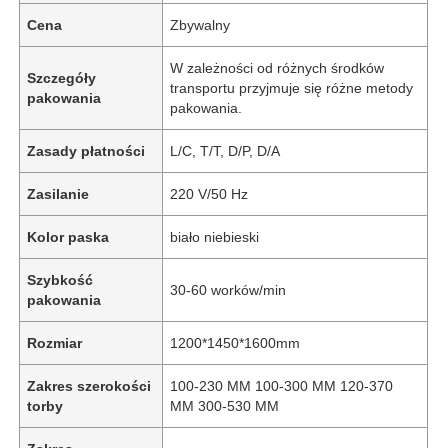
Cena
Zbywalny
W zależności od różnych środków
Szczegóły
transportu przyjmuje się różne metody
pakowania
pakowania.
Zasady płatności
L/C, T/T, D/P, D/A
Zasilanie
220 V/50 Hz
Kolor paska
biało niebieski
Szybkość
30-60 worków/min
pakowania
Rozmiar
1200*1450*1600mm
Zakres szerokości
100-230 MM 100-300 MM 120-370
torby
MM 300-530 MM