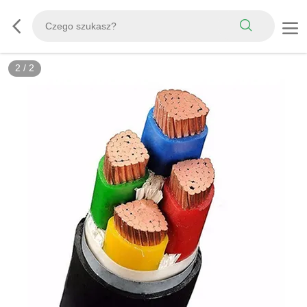
2
/
2