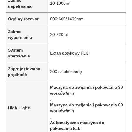
Zakres
10-1000ml
napełniania
Ogólny rozmiar
600*600*1400mm
Zakres
20-220ml
wypełnienia
System
Ekran dotykowy PLC
sterowania
Zaprojektowana
200 sztuk/minutę
prędkość
Maszyna do zwijania i pakowania 30
worków/min
,
Maszyna do zwijania i pakowania 60
High Light:
worków/min
,
Automatyczna maszyna do
pakowania kabli