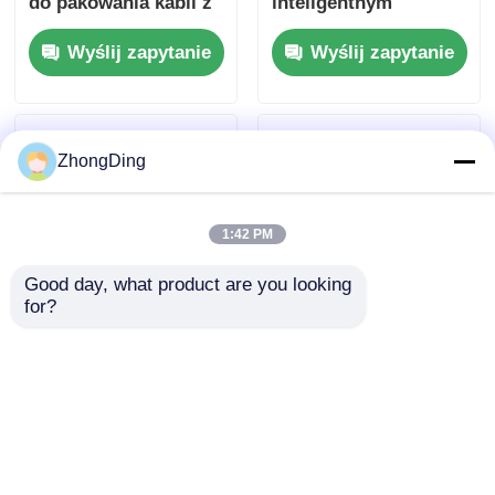
do pakowania kabli z
inteligentnym
inteligentnym
sterowaniem
Wyślij zapytanie
Wyślij zapytanie
ekranem dotykowym
dotykowym 30-60
30-60 toreb/min
worków/min Wysoka
wydajność
ZhongDing
1:42 PM
Good day, what product are you looking 
for?
Inteligentna maszyna
Inteligentna
do pakowania kabli z
automatyczna
ekranem dotykowym,
maszyna pakująca z
30-60 worków na
ekranem dotykowym,
Wyślij zapytanie
Wyślij zapytanie
minutę, wysoka
szerokość worka 100-
wydajność
530 mm