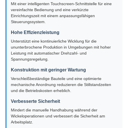
Mit einer intelligenten Touchscreen-Schnittstelle für eine
vereinfachte Bedienung und eine verkürzte
Paardrehmaschine
Einrichtungszeit mit einem anpassungsfähigen
Steuerungssystem.
Draht, der Maschine legt
Hohe Effizienzleistung
Unterstützt eine kontinuierliche Wicklung für die
ununterbrochene Produktion in Umgebungen mit hoher
Rückspulmaschine
Leistung mit automatischer Drehzahl- und
Spannungsregelung.
Strecke weg von der Maschine
Konstruktion mit geringer Wartung
Verschleißbeständige Bauteile und eine optimierte
mechanische Anordnung reduzieren die Stillstandzeiten
Kabelverpackungsmaschine
und die Betriebskosten erheblich.
Verbesserte Sicherheit
Kabelwicklermaschine
Mindert die manuelle Handhabung während der
Wickeloperationen und verbessert die Sicherheit am
Arbeitsplatz.
mit einer Leistung von mehr als 100 W