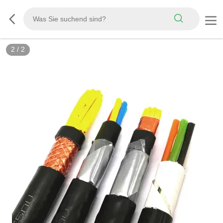
2
/
2