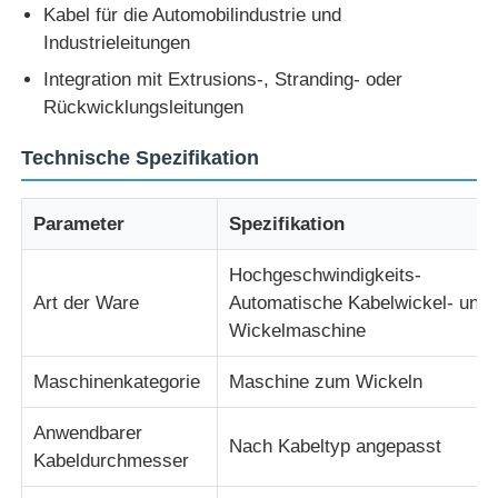
Kabel für die Automobilindustrie und
Industrieleitungen
Fabrik Tour
Integration mit Extrusions-, Stranding- oder
Rückwicklungsleitungen
Qualitätskontrolle
Technische Spezifikation
Kontakt
Parameter
Spezifikation
Hochgeschwindigkeits-
Nachrichten
Art der Ware
Automatische Kabelwickel- und
Wickelmaschine
Alle Fälle
Maschinenkategorie
Maschine zum Wickeln
Referenzen
Anwendbarer
Nach Kabeltyp angepasst
Kabeldurchmesser
Produktionslinie für Extrusion