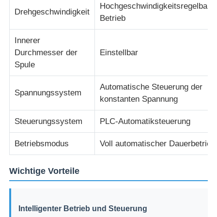
Hochgeschwindigkeitsregelbare
Drehgeschwindigkeit
Betrieb
Drahtverdrängungslinie
Innerer
Durchmesser der
Einstellbar
Drahtschiffbruchmaschine
Spule
Automatische Steuerung der
Doppeldrehmaschine
Spannungssystem
konstanten Spannung
Gepanzerte Maschine
Steuerungssystem
PLC-Automatiksteuerung
Betriebsmodus
Voll automatischer Dauerbetrieb
Verpackungsmaschine
Wichtige Vorteile
Einzelne Torsions-Maschine
Intelligenter Betrieb und Steuerung
Kabelmaschine