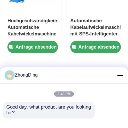
Hochgeschwindigkeits-
Automatische
Automatische
Kabelaufwickelmaschine
Kabelwickelmaschine
mit SPS-Intelligenter
mit einstellbarem
Steuerungssystem
Anfrage absenden
Anfrage absenden
Betrieb für die
Vollautomatisch
kontinuierliche
Wicklung
ZhongDing
2:48 PM
Good day, what product are you looking 
for?
Hochgeschwindigkeitsmaschine
zur voll