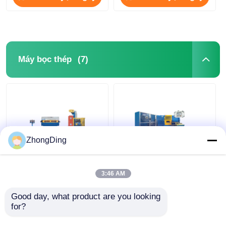
(7)
Máy bọc thép
ZhongDing
Tốc độ cao PLC điều
Máy Tự Động Hóa
khiển hai lớp thép
PLC Công Nghiệp
3:46 AM
băng bọc thép máy
Cho Cáp Thép Gia Cố
cho cáp chính xác
Tốc Độ 60km/H
Good day, what product are you looking 
Giá tốt nhất
Giá tốt nhất
for?