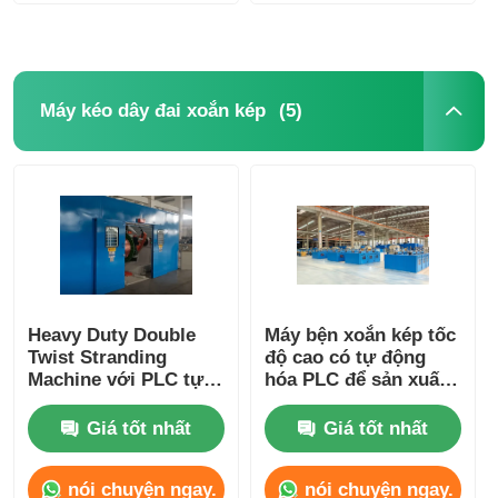
(5)
Máy kéo dây đai xoắn kép
Heavy Duty Double
Máy bện xoắn kép tốc
Twist Stranding
độ cao có tự động
Machine với PLC tự
hóa PLC để sản xuất
động hóa cho tốc độ
dây mềm
cao liên tục
Giá tốt nhất
Giá tốt nhất
nói chuyện ngay.
nói chuyện ngay.