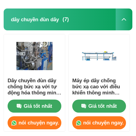
(7)
dây chuyền đùn dây
Dây chuyền đùn dây
Máy ép dây chống
chống bức xạ với tự
bức xạ cao với điều
động hóa thông minh
khiển thông minh
PLC hoàn toàn tự
PLC cho hạt nhân
động
Giá tốt nhất
Giá tốt nhất
nói chuyện ngay.
nói chuyện ngay.