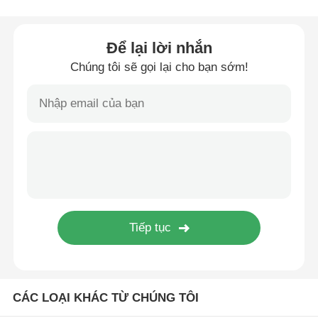
dây chuyền đùn dây
Để lại lời nhắn
Chúng tôi sẽ gọi lại cho bạn sớm!
máy mắc dây
Máy kéo dây đai xoắn kép
Máy bọc thép
Máy đóng gói
Máy xoắn đơn
CÁC LOẠI KHÁC TỪ CHÚNG TÔI
máy bện cáp