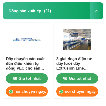
(21)
Dòng sản xuất ép
Máy xoắn đôi
máy đặt dây
tua máy
Máy kéo ra
Dây chuyền sản xuất
3 giai đoạn điện tử
đùn điều khiển tự
dây lưới dây
động PLC cho sản
Extrusion Line
Máy đóng gói cáp
xuất phích cắm dây
Machine với hệ thống
điện
điều khiển PLC
Giá tốt nhất
Giá tốt nhất
Máy cuộn dây cáp
nói chuyện ngay.
nói chuyện ngay.
máy đùn bóc vỏ