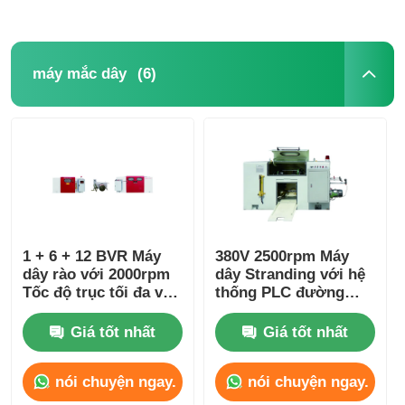
(6)
máy mắc dây
1 + 6 + 12 BVR Máy
380V 2500rpm Máy
dây rào với 2000rpm
dây Stranding với hệ
Tốc độ trục tối đa và
thống PLC đường
điều khiển PLC
kính điều chỉnh
Giá tốt nhất
Giá tốt nhất
nói chuyện ngay.
nói chuyện ngay.