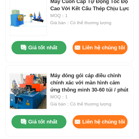
Máy Cuốn Cáp Tự Động Tốc Độ
Cao Với Kết Cấu Thép Chịu Lực
MOQ：1
Tham quan nhà máy
Giá bán：Có thể thương lượng
Kiểm soát chất lượng
Giá tốt nhất
Liên hệ chúng tôi
Liên hệ chúng tôi
Máy đóng gói cáp điều chỉnh
Tin tức
chính xác với màn hình cảm
ứng thông minh 30-60 túi / phút
Tất cả các trường hợp
MOQ：1
Giá bán：Có thể thương lượng
Yêu cầu báo giá
Giá tốt nhất
Liên hệ chúng tôi
Dòng sản xuất ép