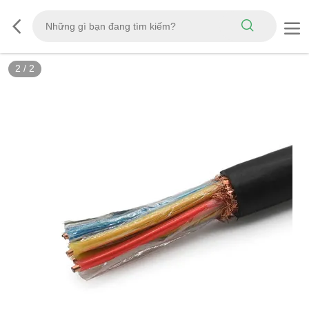
2
/
2