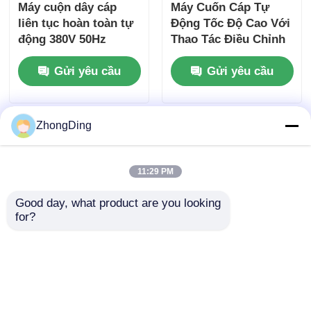
Máy cuộn dây cáp
Máy Cuốn Cáp Tự
liên tục hoàn toàn tự
Động Tốc Độ Cao Với
động 380V 50Hz
Thao Tác Điều Chỉnh
Cho Việc Cuốn Liên
Gửi yêu cầu
Gửi yêu cầu
Tục
ZhongDing
11:29 PM
Good day, what product are you looking 
for?
Máy cuộn dây cáp tự
động với hệ thống
điều khiển thông
minh PLC hoàn toàn