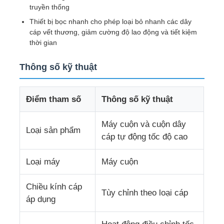
truyền thống
Thiết bị bọc nhanh cho phép loại bỏ nhanh các dây
Tham quan nhà máy
cáp vết thương, giảm cường độ lao động và tiết kiệm
thời gian
Kiểm soát chất lượng
Thông số kỹ thuật
Liên hệ chúng tôi
Điểm tham số
Thông số kỹ thuật
Tin tức
Máy cuộn và cuộn dây
Loại sản phẩm
cáp tự động tốc độ cao
Tất cả các trường hợp
Loại máy
Máy cuộn
Chiều kính cáp
Yêu cầu báo giá
Tùy chỉnh theo loại cáp
áp dụng
Dòng sản xuất ép