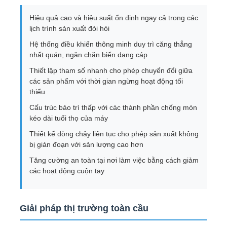
Hiệu quả cao và hiệu suất ổn định ngay cả trong các
Máy xoắn đôi
lịch trình sản xuất đòi hỏi
Hệ thống điều khiển thông minh duy trì căng thẳng
nhất quán, ngăn chặn biến dạng cáp
máy đặt dây
Thiết lập tham số nhanh cho phép chuyển đổi giữa
các sản phẩm với thời gian ngừng hoạt động tối
tua máy
thiểu
Cấu trúc bảo trì thấp với các thành phần chống mòn
kéo dài tuổi thọ của máy
Máy kéo ra
Thiết kế dòng chảy liên tục cho phép sản xuất không
bị gián đoạn với sản lượng cao hơn
Máy đóng gói cáp
Tăng cường an toàn tại nơi làm việc bằng cách giảm
các hoạt động cuộn tay
Máy cuộn dây cáp
Giải pháp thị trường toàn cầu
máy đùn bóc vỏ