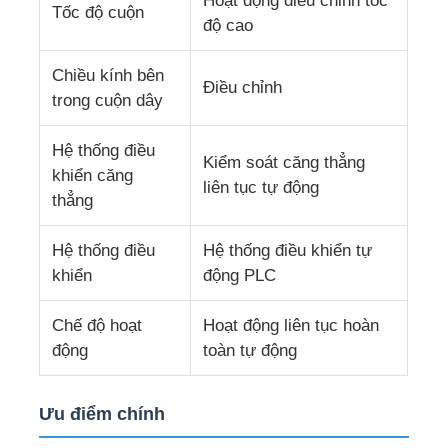
Hoạt động điều chỉnh tốc
Tốc độ cuộn
độ cao
dây chuyền đùn dây
Chiều kính bên
Điều chỉnh
trong cuộn dây
máy mắc dây
Hệ thống điều
Kiểm soát căng thẳng
khiển căng
Máy kéo dây đai xoắn kép
liên tục tự động
thẳng
Máy bọc thép
Hệ thống điều
Hệ thống điều khiển tự
khiển
động PLC
Máy đóng gói
Chế độ hoạt
Hoạt động liên tục hoàn
động
toàn tự động
Máy xoắn đơn
Ưu điểm chính
máy bện cáp