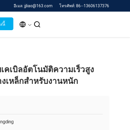
อีเมล: jjliao@163.com
โทรศัพท์: 86--13606137376


นี้
ยเคเบิลอัตโนมัติความเร็วสูง
างเหล็กสำหรับงานหนัก
ngding