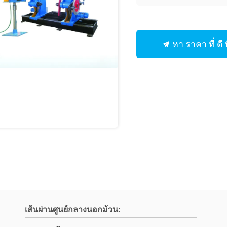
หา ราคา ที่ ดี ท
เส้นผ่านศูนย์กลางนอกม้วน: