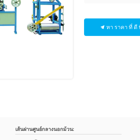
หา ราคา ที่ ดี ท
เส้นผ่านศูนย์กลางนอกม้วน: