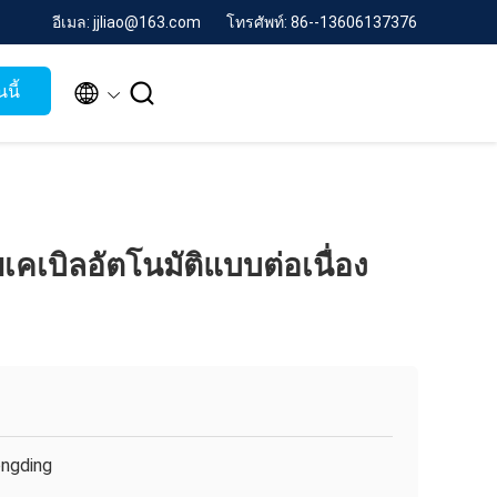
อีเมล: jjliao@163.com
โทรศัพท์: 86--13606137376


นี้
เคเบิลอัตโนมัติแบบต่อเนื่อง
ngding