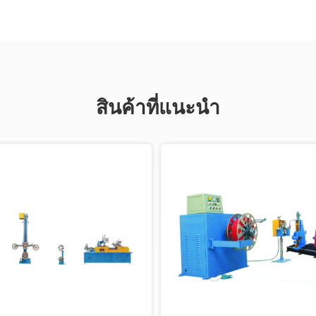
สินค้าที่แนะนํา