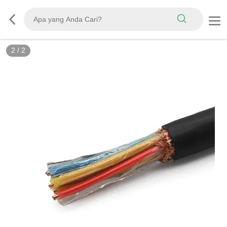
2
/
2