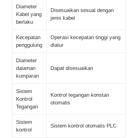
Diameter
Disesuaikan sesuai dengan
Kabel yang
garis ekstrusi kawat
jenis kabel
berlaku
mesin kawat terdampar
Kecepatan
Operasi kecepatan tinggi yang
penggulung
diatur
Mesin Twist Stranding Ganda
Diameter
dalaman
Dapat disesuaikan
Mesin Lapis Baja
kumparan
Sistem
Mesin Pembungkus
Kontrol tegangan konstan
Kontrol
otomatis
Tegangan
Mesin Putar Tunggal
Sistem
Sistem kontrol otomatis PLC
kontrol
mesin pengkabelan