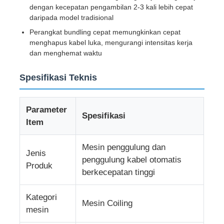
dengan kecepatan pengambilan 2-3 kali lebih cepat
daripada model tradisional
Wisata pabrik
Perangkat bundling cepat memungkinkan cepat
menghapus kabel luka, mengurangi intensitas kerja
dan menghemat waktu
Kontrol kualitas
Spesifikasi Teknis
Hubungi kami
Parameter
Spesifikasi
Item
Berita
Mesin penggulung dan
Jenis
Semua Kasus
penggulung kabel otomatis
Produk
berkecepatan tinggi
Quote request suatu
Kategori
Mesin Coiling
mesin
Garis produksi ekstrusi