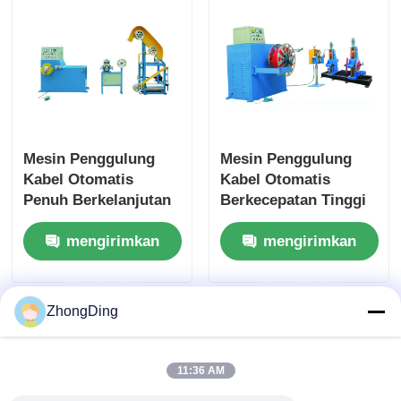
Mesin Penggulung
Mesin Penggulung
Kabel Otomatis
Kabel Otomatis
Penuh Berkelanjutan
Berkecepatan Tinggi
380V 50Hz
Dengan Operasi yang
mengirimkan
mengirimkan
Dapat Disesuaikan
Untuk Penggulungan
permintaan
permintaan
Berkelanjutan
ZhongDing
11:36 AM