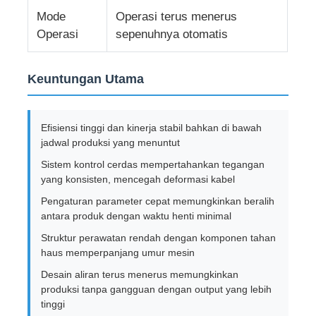
Mode
Operasi terus menerus
Operasi
sepenuhnya otomatis
Mesin Pemutar Pasangan
Keuntungan Utama
mesin peletakan kawat
mesin rewinding
Efisiensi tinggi dan kinerja stabil bahkan di bawah
jadwal produksi yang menuntut
Sistem kontrol cerdas mempertahankan tegangan
mesin tarik
yang konsisten, mencegah deformasi kabel
Pengaturan parameter cepat memungkinkan beralih
Mesin pengemasan kabel
antara produk dengan waktu henti minimal
Struktur perawatan rendah dengan komponen tahan
haus memperpanjang umur mesin
mesin penggulung kabel
Desain aliran terus menerus memungkinkan
produksi tanpa gangguan dengan output yang lebih
mesin ekstrusi pengupasan
tinggi