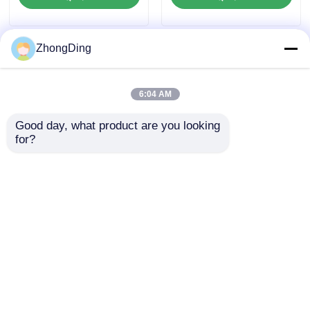
ZhongDing
6:04 AM
Good day, what product are you looking 
for?
উচ্চ গতির সম্পূর্ণ স্বয়ংক্রিয়
কেবল কয়েলিং মেশিন ভারী শুল্ক
ইস্পাত নির্মাণ সহ
অনুসন্ধান পাঠান
বাড়ি
আমাদের সম্পর্কে
আমাদের সাথে যোগাযোগ করুন
Desktop Site