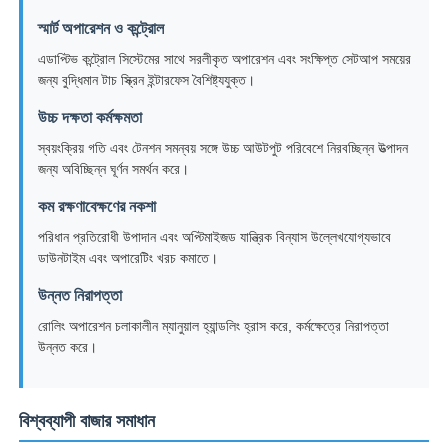
স্মার্ট অপারেশন ও কন্ট্রোল
ওয়্যার এক্সট্রুশন লাইন
এডাপ্টিভ কন্ট্রোল সিস্টেমের সাথে সরলীকৃত অপারেশন এবং সংক্ষিপ্ত সেটআপ সময়ের
জন্য বুদ্ধিমান টাচ স্ক্রিন ইন্টারফেস বৈশিষ্ট্যযুক্ত।
তারের স্ট্র্যান্ডিং মেশিন
উচ্চ দক্ষতা কর্মক্ষমতা
স্বয়ংক্রিয় গতি এবং টেনশন সমন্বয় সঙ্গে উচ্চ আউটপুট পরিবেশে নিরবচ্ছিন্ন উত্পাদন
জন্য অবিচ্ছিন্ন ঘূর্ণন সমর্থন করে।
ডাবল টুইস্ট স্ট্র্যান্ডিং মেশিন
কম রক্ষণাবেক্ষণের নকশা
পরিধান প্রতিরোধী উপাদান এবং অপ্টিমাইজড যান্ত্রিক বিন্যাস উল্লেখযোগ্যভাবে
সাঁজোয়া মেশিন
ডাউনটাইম এবং অপারেটিং খরচ কমাতে।
উন্নত নিরাপত্তা
মোড়ানো মেশিন
রোলিং অপারেশন চলাকালীন ম্যানুয়াল হ্যান্ডলিং হ্রাস করে, কর্মক্ষেত্রে নিরাপত্তা
উন্নত করে।
একক টুইস্ট মেশিন
বিশ্বব্যাপী বাজার সমাধান
তারের মেশিন