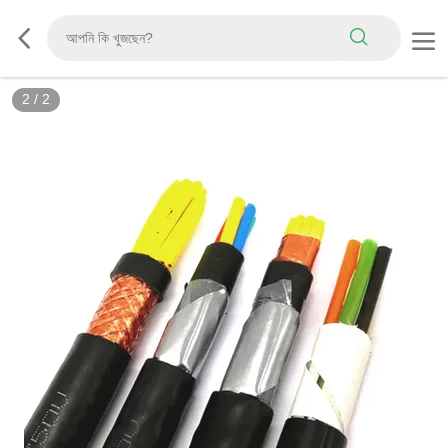
2
/
2