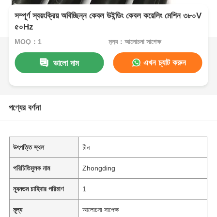
সম্পূর্ণ স্বয়ংক্রিয় অবিচ্ছিন্ন কেবল উইন্ডিং কেবল কয়েলিং মেশিন ৩৮০V
৫০Hz
MOQ：1
মূল্য：আলোচনা সাপেক্ষ
এখন চ্যাট করুন
ভালো দাম
পণ্যের বর্ণনা
উৎপত্তি স্থল
চীন
পরিচিতিমুলক নাম
Zhongding
ন্যূনতম চাহিদার পরিমাণ
1
মূল্য
আলোচনা সাপেক্ষ