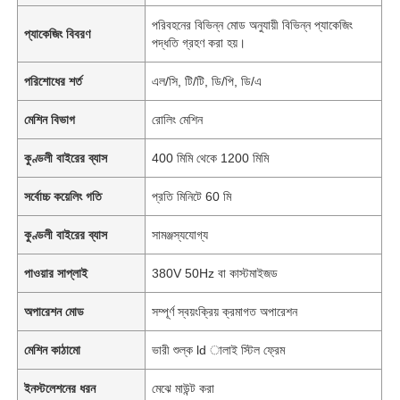
পরিবহনের বিভিন্ন মোড অনুযায়ী বিভিন্ন প্যাকেজিং
প্যাকেজিং বিবরণ
পদ্ধতি গ্রহণ করা হয়।
পরিশোধের শর্ত
এল/সি, টি/টি, ডি/পি, ডি/এ
মেশিন বিভাগ
রোলিং মেশিন
কুণ্ডলী বাইরের ব্যাস
400 মিমি থেকে 1200 মিমি
সর্বোচ্চ কয়েলিং গতি
প্রতি মিনিটে 60 মি
কুণ্ডলী বাইরের ব্যাস
সামঞ্জস্যযোগ্য
পাওয়ার সাপ্লাই
380V 50Hz বা কাস্টমাইজড
অপারেশন মোড
সম্পূর্ণ স্বয়ংক্রিয় ক্রমাগত অপারেশন
মেশিন কাঠামো
ভারী শুল্ক ld ালাই স্টিল ফ্রেম
ইনস্টলেশনের ধরন
মেঝে মাউন্ট করা