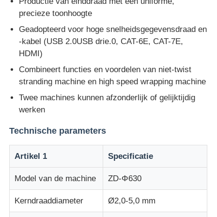
Productie van einddraad met een uniforme,
precieze toonhoogte
Fabrieksreis
Geadopteerd voor hoge snelheidsgegevensdraad en
-kabel (USB 2.0USB drie.0, CAT-6E, CAT-7E,
HDMI)
Kwaliteitscontrole
Combineert functies en voordelen van niet-twist
stranding machine en high speed wrapping machine
Contacteer ons
Twee machines kunnen afzonderlijk of gelijktijdig
werken
nieuws
Technische parameters
Alle Gevallen
Artikel 1
Specificatie
Model van de machine
ZD-Φ630
Vraag een offerte aan
Kerndraaddiameter
Ø2,0-5,0 mm
Productielijn voor extrusie