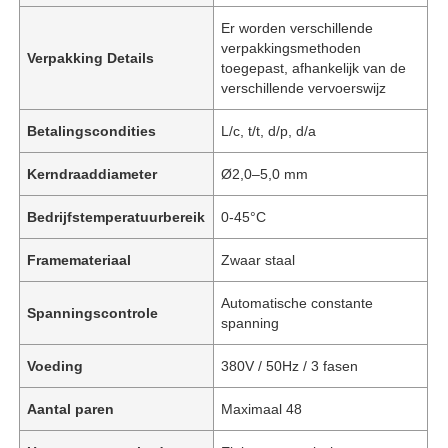
Er worden verschillende
verpakkingsmethoden
Verpakking Details
toegepast, afhankelijk van de
verschillende vervoerswijz
Betalingscondities
L/c, t/t, d/p, d/a
Kerndraaddiameter
Ø2,0–5,0 mm
Bedrijfstemperatuurbereik
0-45°C
Framemateriaal
Zwaar staal
Automatische constante
Spanningscontrole
spanning
Voeding
380V / 50Hz / 3 fasen
Aantal paren
Maximaal 48