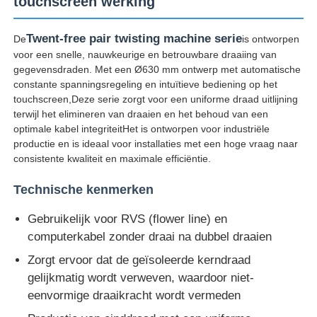
touchscreen werking
Twent-free pair twisting machine serie
De
is ontworpen
voor een snelle, nauwkeurige en betrouwbare draaiing van
gegevensdraden. Met een Ø630 mm ontwerp met automatische
constante spanningsregeling en intuïtieve bediening op het
touchscreen,Deze serie zorgt voor een uniforme draad uitlijning
terwijl het elimineren van draaien en het behoud van een
optimale kabel integriteitHet is ontworpen voor industriële
productie en is ideaal voor installaties met een hoge vraag naar
consistente kwaliteit en maximale efficiëntie.
Technische kenmerken
Gebruikelijk voor RVS (flower line) en
Thuis
computerkabel zonder draai na dubbel draaien
Zorgt ervoor dat de geïsoleerde kerndraad
Producten
gelijkmatig wordt verweven, waardoor niet-
eenvormige draaikracht wordt vermeden
Over ons