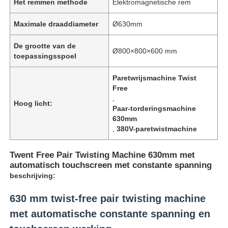
Het remmen methode
Elektromagnetische rem
Maximale draaddiameter
Ø630mm
De grootte van de
Ø800×800×600 mm
toepassingsspoel
Paretwrijsmachine Twist
Free
,
Hoog licht:
Paar-torderingsmachine
630mm
,
380V-paretwistmachine
Twent Free Pair Twisting Machine 630mm met
automatisch touchscreen met constante spanning
beschrijving:
630 mm twist-free pair twisting machine
met automatische constante spanning en