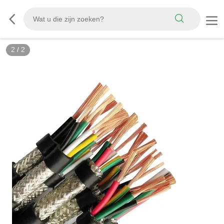
2
/
2