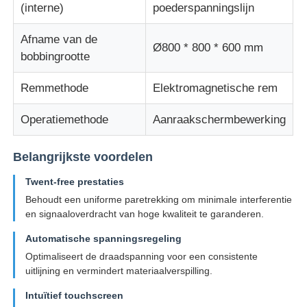
(interne)
poederspanningslijn
Paar draaiende machine
Afname van de
Ø800 * 800 * 600 mm
bobbingrootte
draad die machine legt
Remmethode
Elektromagnetische rem
Operatiemethode
Aanraakschermbewerking
terugspoelen machine
Belangrijkste voordelen
afstand van machine
Twent-free prestaties
Behoudt een uniforme paretrekking om minimale interferentie
Kabelverpakkingsmachine
en signaaloverdracht van hoge kwaliteit te garanderen.
Automatische spanningsregeling
kabelspinmachine
Optimaliseert de draadspanning voor een consistente
uitlijning en vermindert materiaalverspilling.
met een vermogen van niet meer dan 10 W
Intuïtief touchscreen