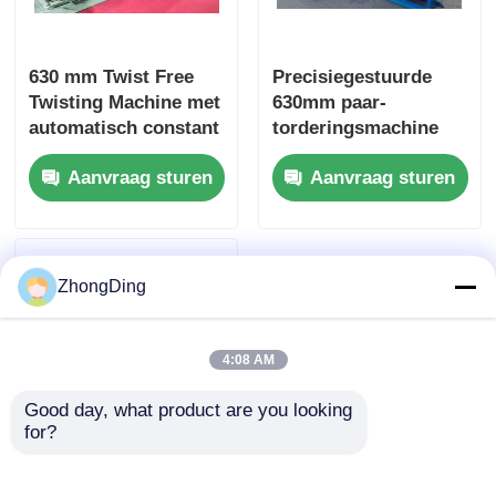
630 mm Twist Free
Precisiegestuurde
Twisting Machine met
630mm paar-
automatisch constant
torderingsmachine
spanningssysteem
voor continue
Aanvraag sturen
Aanvraag sturen
aanraakscherm
hogesnelheidsproductie
ZhongDing
4:08 AM
Good day, what product are you looking 
for?
Servo Aandrijving
630mm