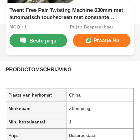
Twent Free Pair Twisting Machine 630mm met
automatisch touchscreen met constante
spanning
MOQ：1
Prijs：Bespreekbaar
Praatje Nu
Beste prijs
PRODUCTOMSCHRIJVING
Plaats van herkomst
China
Merknaam
Zhongding
Min. bestelaantal
1
Prijs
Bespreekbaar