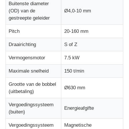
Buitenste diameter
(OD) van de
Ø4,0-10 mm
de lijn van de draaduitdrijving
gestreepte geleider
Pitch
20-160 mm
draad die machine vastlopen
Draairichting
S of Z
Doppeldraaiende stroomachine
Vermogensmotor
7.5 kW
Gepantserde machine
Maximale snelheid
150 t/min
Grootte van de bobbel
Ø630 mm
Wikkelmachine
(uitbetaling)
Vergoedingssysteem
Kies Draaimachine uit
Energieafgifte
(buiten)
kabelmachine
Vergoedingssysteem
Magnetische