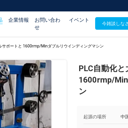
品
企業情報
お問い合わ
イベント
今雑談しな
せ
サポートと 1600rmp/Minダブルリウインディングマシン
PLC自動化
1600rmp
ン
起源の場所
中