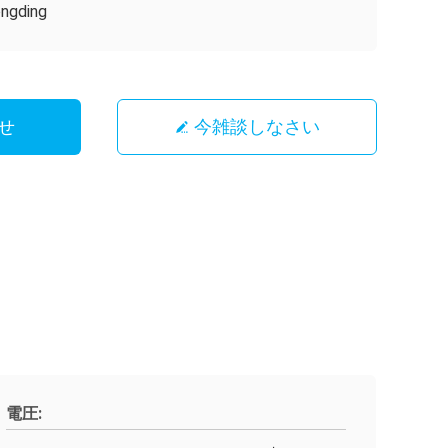
ngding
せ
今雑談しなさい
電圧: