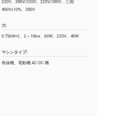
220V、380V/220V、220V/380V、三相
400V±10%、380V
力:
0.75kW×2、2～10kw、60W、220V、40W
マシンタイプ:
巻線機、電動機 AC-DC 機