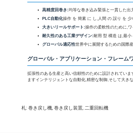
高精度回巻き:
均等な巻き込み緊張と一貫した出
PLC自動化
操作 を 簡素 に し,人間 の 誤り を 
大きいリールサポート:
操作の柔軟性のために,
耐久性のある工業デザイン:
耐用 型 構造 は,最小 
グローバル適応性
世界中に展開するための国際
グローバル・アプリケーション・フレーム
拡張性のある生産と高い信頼性のために設計されていま
ますインテリジェントな自動化,精密な制御,そして大き
札:
巻き戻し機
,
巻き戻し装置
,
二重回転機