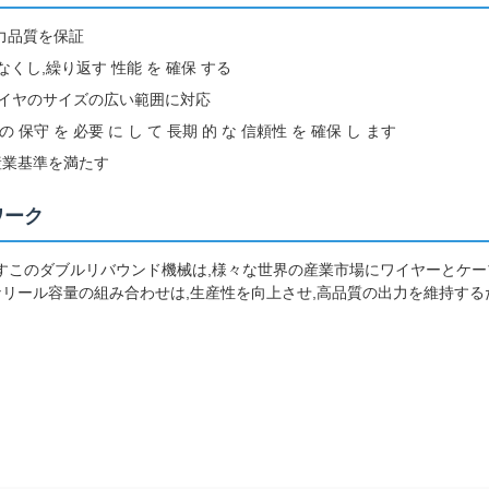
力品質を保証
少なくし,繰り返す 性能 を 確保 する
ワイヤのサイズの広い範囲に対応
の 保守 を 必要 に し て 長期 的 な 信頼性 を 確保 し ます
産業基準を満たす
ワーク
すこのダブルリバウンド機械は,様々な世界の産業市場にワイヤーとケ
なリール容量の組み合わせは,生産性を向上させ,高品質の出力を維持する