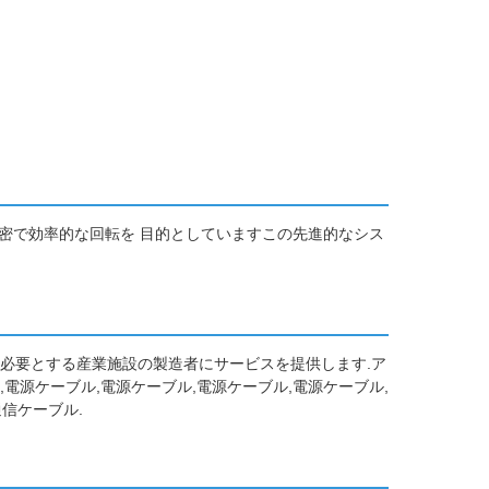
精密で効率的な回転を 目的としていますこの先進的なシス
を必要とする産業施設の製造者にサービスを提供します.ア
電源ケーブル,電源ケーブル,電源ケーブル,電源ケーブル,
通信ケーブル.