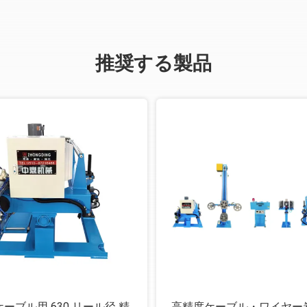
推奨する製品
ーブル用 630 リール径 精
高精度ケーブル・ワイヤー