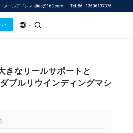
メールアドレス: jjliao@163.com
Tel: 86--13606137376


さい
と大きなリールサポートと
/Minダブルリウインディングマシ
国