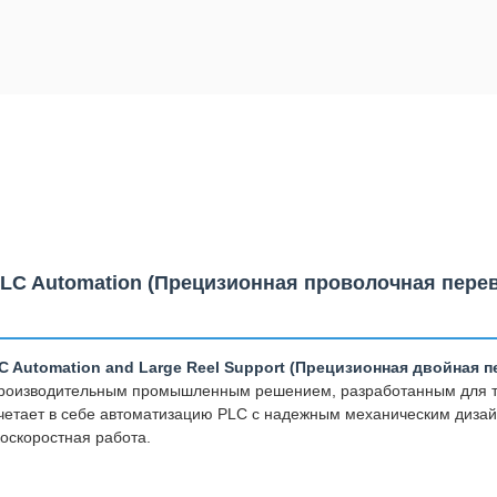
h PLC Automation (Прецизионная проволочная пе
 PLC Automation and Large Reel Support (Прецизионная двойна
производительным промышленным решением, разработанным для т
очетает в себе автоматизацию PLC с надежным механическим дизай
коскоростная работа.