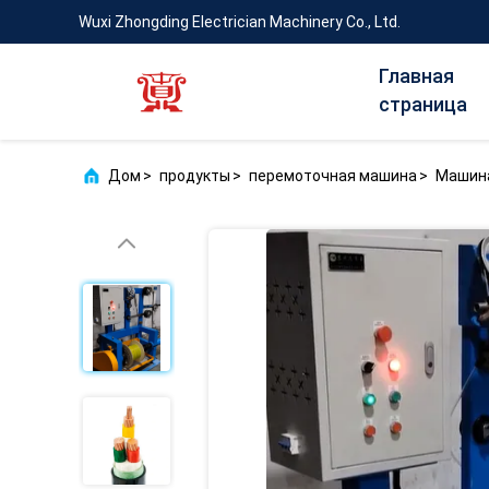
Wuxi Zhongding Electrician Machinery Co., Ltd.
Главная
страница
Дом
>
продукты
>
перемоточная машина
>
Машина