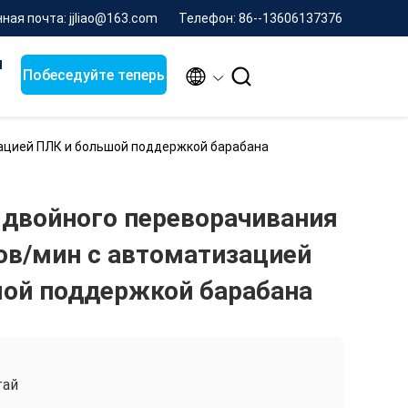
ная почта: jjliao@163.com
Телефон: 86--13606137376
я


Побеседуйте теперь
ацией ПЛК и большой поддержкой барабана
двойного переворачивания
ов/мин с автоматизацией
ой поддержкой барабана
тай