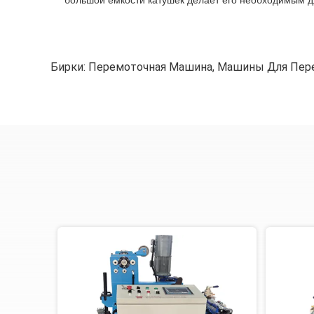
большой емкости катушек делает его необходимым д
Бирки:
Перемоточная Машина
,
Машины Для Пер