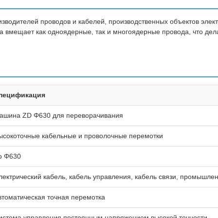
зводителей проводов и кабелей, производственных объектов эле
мещает как одноядерные, так и многоядерные провода, что дела
пецификация
ашина ZD Φ630 для переворачивания
ысокоточные кабельные и проволочные перемотки
о Φ630
лектрический кабель, кабель управления, кабель связи, промышле
втоматическая точная перемотка
истема управления постоянным напряжением высокой точности