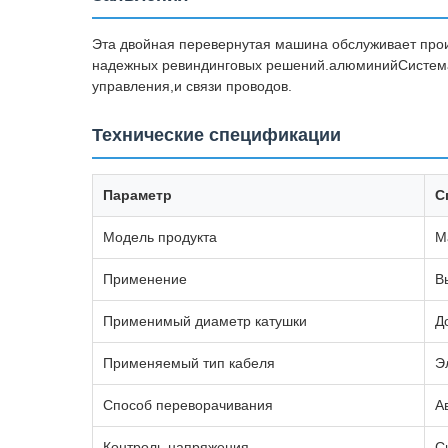
Эта двойная перевернутая машина обслуживает прои
надежных ревиндинговых решений.алюминийСистема в
управления,и связи проводов.
Технические спецификации
Параметр
С
Модель продукта
М
Применение
В
Применимый диаметр катушки
Д
Применяемый тип кабеля
Э
Способ переворачивания
А
Контроль напряжения
С