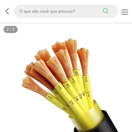
2
/
2