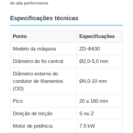
de alta performance.
linha da extrusão do fio
Especificações técnicas
máquina de encalhamento do fio
Ponto
Especificações
Modelo da máquina
ZD-Φ630
Máquina de enrolar de dupla torção
Diâmetro do fio central
Ø2,0-5,0 mm
Máquina Blindada
Diâmetro externo do
condutor de filamentos
Ø4,0-10 mm
(OD)
Máquina de embalagem
Pico
20 a 160 mm
Única máquina da torção
Direção de torção
S ou Z
Motor de potência
7.5 kW
máquina de cablagem