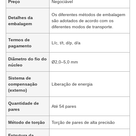
Preço
Negociável
Os diferentes métodos de embalagem
Detalhes da
são adotados de acordo com os
embalagem
diferentes modos de transporte.
Termos de
L/c, t/t, d/p, d/a
pagamento
Diâmetro do fio do
Ø2,0–5,0 mm
núcleo
Sistema de
compensação
Liberação de energia
(externo)
Quantidade de
Até 54 pares
pares
Método de torção
Torção de pares de alta precisão
Estrutura da