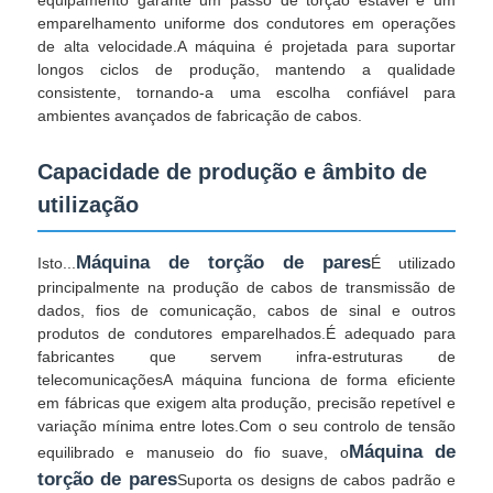
emparelhamento uniforme dos condutores em operações
de alta velocidade.A máquina é projetada para suportar
Fábrica
longos ciclos de produção, mantendo a qualidade
consistente, tornando-a uma escolha confiável para
ambientes avançados de fabricação de cabos.
Controle de Qualidade
Capacidade de produção e âmbito de
utilização
Fale Conosco
Máquina de torção de pares
Isto...
É utilizado
notícias
principalmente na produção de cabos de transmissão de
dados, fios de comunicação, cabos de sinal e outros
produtos de condutores emparelhados.É adequado para
Todos os casos
fabricantes que servem infra-estruturas de
telecomunicaçõesA máquina funciona de forma eficiente
em fábricas que exigem alta produção, precisão repetível e
Pedir um orçamento
variação mínima entre lotes.Com o seu controlo de tensão
Máquina de
equilibrado e manuseio do fio suave, o
torção de pares
Suporta os designs de cabos padrão e
Linha de produção de extrusão