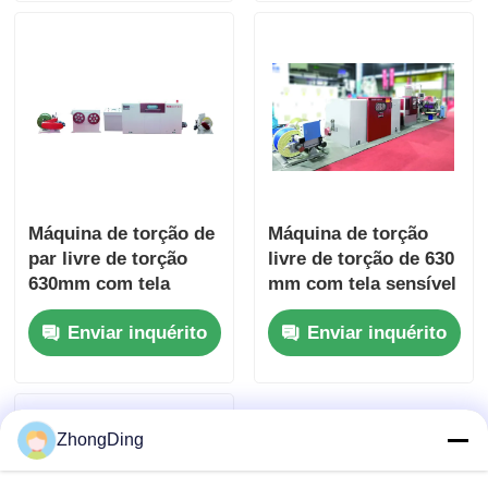
Máquina de torção de
Máquina de torção
par livre de torção
livre de torção de 630
630mm com tela
mm com tela sensível
sensível ao toque de
ao toque do sistema
Enviar inquérito
Enviar inquérito
tensão constante
automático de tensão
automática
constante
ZhongDing