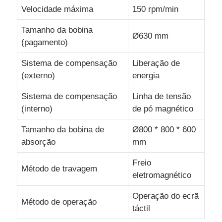
Velocidade máxima
150 rpm/min
Máquina de torcer pares
Tamanho da bobina
Ø630 mm
(pagamento)
fio que coloca a máquina
Sistema de compensação
Liberação de
(externo)
energia
máquina de rebobinar
Sistema de compensação
Linha de tensão
(interno)
de pó magnético
transporte fora da máquina
Tamanho da bobina de
Ø800 * 800 * 600
absorção
mm
Máquina de embalagem de cabo
Freio
Método de travagem
eletromagnético
Máquina de enrolar cabos
Operação do ecrã
Método de operação
táctil
máquina de extrusão de descascamento