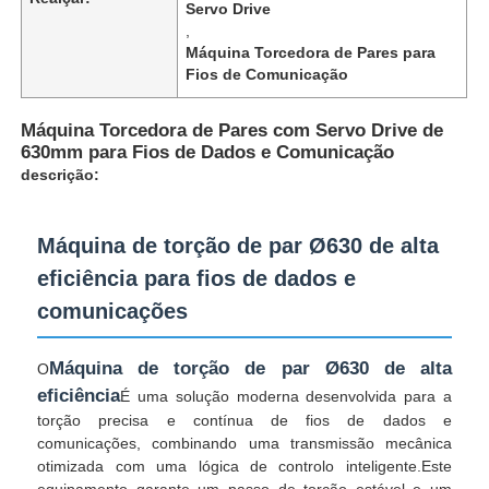
Servo Drive
,
Máquina Torcedora de Pares para
Fios de Comunicação
Máquina Torcedora de Pares com Servo Drive de
630mm para Fios de Dados e Comunicação
descrição:
Máquina de torção de par Ø630 de alta
eficiência para fios de dados e
comunicações
Casa
Máquina de torção de par Ø630 de alta
O
eficiência
É uma solução moderna desenvolvida para a
Produtos
torção precisa e contínua de fios de dados e
comunicações, combinando uma transmissão mecânica
otimizada com uma lógica de controlo inteligente.Este
Quem Somos
equipamento garante um passo de torção estável e um