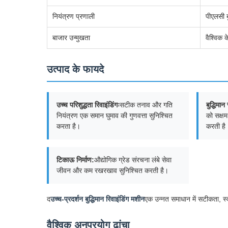
नियंत्रण प्रणाली
पीएलसी ब
बाजार उन्मुखता
वैश्विक 
उत्पाद के फायदे
उच्च परिशुद्धता रिवाइंडिंगः
सटीक तनाव और गति
बुद्धिमा
नियंत्रण एक समान घुमाव की गुणवत्ता सुनिश्चित
को सक्ष
करता है।
करती है
टिकाऊ निर्माण:
औद्योगिक ग्रेड संरचना लंबे सेवा
जीवन और कम रखरखाव सुनिश्चित करती है।
द
उच्च-प्रदर्शन बुद्धिमान रिवाइंडिंग मशीन
एक उन्नत समाधान में सटीकता, स्व
वैश्विक अनुप्रयोग ढांचा