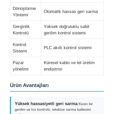
Dönüştürme
Otomatik hassas geri sarma
Çift Büküm Makinası
Yöntemi
Gerginlik
Yüksek doğruluklu sabit
tel döşeme makinesi
Kontrolü
gerilim kontrol sistemi
sarma makinesi
Kontrol
PLC akıllı kontrol sistemi
Sistemi
çekme makinesi
Pazar
Küresel kablo ve tel üretim
yönelimi
endüstrisi
Kablo Paketleme Makinesi
Ürün Avantajları
Kablo sarma makinesi
Yüksek hassasiyetli geri sarma:
Kesin bir
sıyırma ekstrüzyon makinesi
gerilim ve hız kontrolü, tekdüze sarma kalitesini