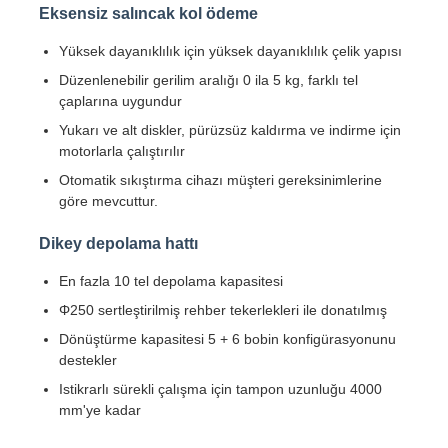
Eksensiz salıncak kol ödeme
Yüksek dayanıklılık için yüksek dayanıklılık çelik yapısı
Fabrika turu
Düzenlenebilir gerilim aralığı 0 ila 5 kg, farklı tel
çaplarına uygundur
Kalite kontrol
Yukarı ve alt diskler, pürüzsüz kaldırma ve indirme için
motorlarla çalıştırılır
Otomatik sıkıştırma cihazı müşteri gereksinimlerine
Bize ulaşın
göre mevcuttur.
Dikey depolama hattı
Haberler
En fazla 10 tel depolama kapasitesi
Φ250 sertleştirilmiş rehber tekerlekleri ile donatılmış
Tüm servis talepleri
Dönüştürme kapasitesi 5 + 6 bobin konfigürasyonunu
destekler
Teklif isteği
Istikrarlı sürekli çalışma için tampon uzunluğu 4000
mm'ye kadar
Ekstrüzyon Üretim hattı