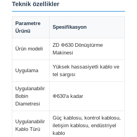
Teknik özellikler
tel ekstrüzyon hattı
Parametre
Spesifikasyon
Ürünü
tel bükme makinesi
ZD Φ630 Dönüştürme
Ürün modeli
Makinesi
Çifte Dönüşlü Çaplama Makinesi
Yüksek hassasiyetli kablo ve
Uygulama
Zırhlı Makine
tel sargısı
Uygulanabilir
Paketleme Makinası
Bobin
Φ630'a kadar
Diametresi
Tek Büküm Makinesi
Güç kablosu, kontrol kablosu,
Uygulanabilir
iletişim kablosu, endüstriyel
Kablo Türü
kablaj makinesi
kablo