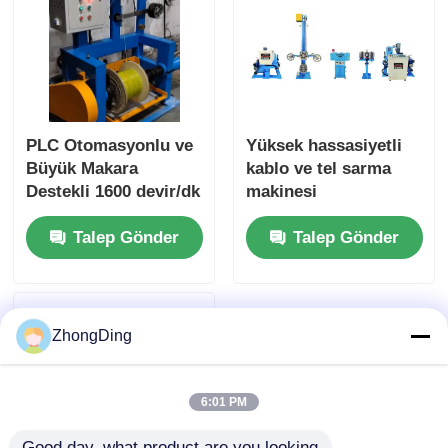
PLC Otomasyonlu ve
Yüksek hassasiyetli
Büyük Makara
kablo ve tel sarma
Destekli 1600 devir/dk
makinesi
Çift Sarım Makinesi
Talep Gönder
Talep Gönder
ZhongDing
6:01 PM
Good day, what product are you looking 