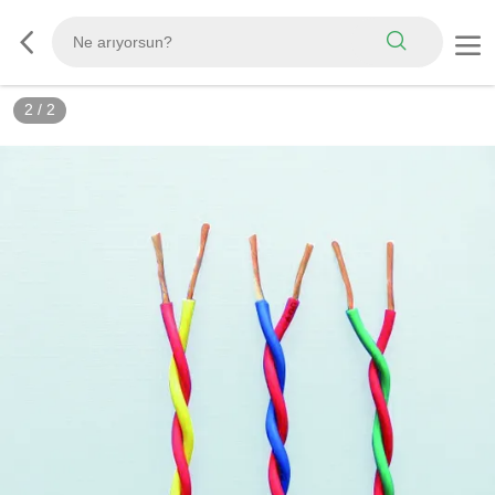
2
/
2