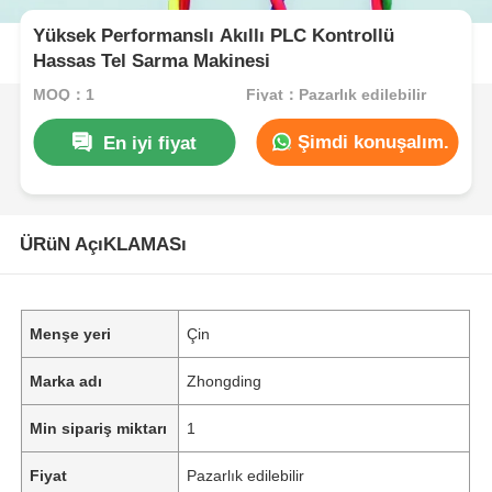
Yüksek Performanslı Akıllı PLC Kontrollü
Hassas Tel Sarma Makinesi
MOQ：1
Fiyat：Pazarlık edilebilir
Şimdi konuşalım.
En iyi fiyat
ÜRüN AçıKLAMASı
Menşe yeri
Çin
Marka adı
Zhongding
Min sipariş miktarı
1
Fiyat
Pazarlık edilebilir