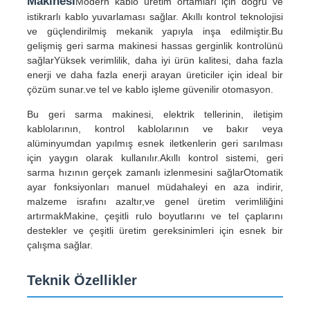
Makinesi
Modern kablo üretim ortamları için doğru ve
istikrarlı kablo yuvarlaması sağlar. Akıllı kontrol teknolojisi
ve güçlendirilmiş mekanik yapıyla inşa edilmiştir.Bu
gelişmiş geri sarma makinesi hassas gerginlik kontrolünü
sağlarYüksek verimlilik, daha iyi ürün kalitesi, daha fazla
enerji ve daha fazla enerji arayan üreticiler için ideal bir
çözüm sunar.ve tel ve kablo işleme güvenilir otomasyon.
Bu geri sarma makinesi, elektrik tellerinin, iletişim
kablolarının, kontrol kablolarının ve bakır veya
alüminyumdan yapılmış esnek iletkenlerin geri sarılması
için yaygın olarak kullanılır.Akıllı kontrol sistemi, geri
sarma hızının gerçek zamanlı izlenmesini sağlarOtomatik
ayar fonksiyonları manuel müdahaleyi en aza indirir,
malzeme israfını azaltır,ve genel üretim verimliliğini
artırmakMakine, çeşitli rulo boyutlarını ve tel çaplarını
Ana sayfa
destekler ve çeşitli üretim gereksinimleri için esnek bir
çalışma sağlar.
Ürünler
Teknik Özellikler
Hakkımızda