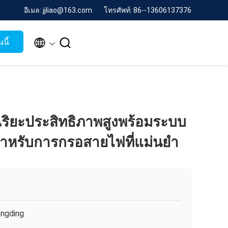
อีเมล: jjliao@163.com
โทรศัพท์: 86--13606137376


นี้
ฉริยะประสิทธิภาพสูงพร้อมระบบ
ำหรับการกรอสายไฟที่แม่นยำ
ngding