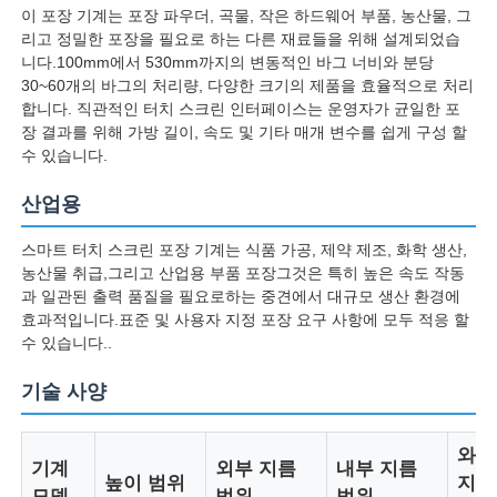
이 포장 기계는 포장 파우더, 곡물, 작은 하드웨어 부품, 농산물, 그
리고 정밀한 포장을 필요로 하는 다른 재료들을 위해 설계되었습
니다.100mm에서 530mm까지의 변동적인 바그 너비와 분당
30~60개의 바그의 처리량, 다양한 크기의 제품을 효율적으로 처리
합니다. 직관적인 터치 스크린 인터페이스는 운영자가 균일한 포
장 결과를 위해 가방 길이, 속도 및 기타 매개 변수를 쉽게 구성 할
수 있습니다.
산업용
스마트 터치 스크린 포장 기계는 식품 가공, 제약 제조, 화학 생산,
농산물 취급,그리고 산업용 부품 포장그것은 특히 높은 속도 작동
과 일관된 출력 품질을 필요로하는 중견에서 대규모 생산 환경에
효과적입니다.표준 및 사용자 지정 포장 요구 사항에 모두 적응 할
수 있습니다..
홈
기술 사양
제품 소개
와이
기계
외부 지름
내부 지름
높이 범위
지름
회사 소개
모델
범위
범위