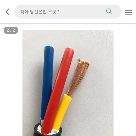
2
/
2