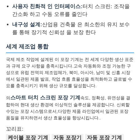
사용자 친화적 인 인터페이스:
터치 스크린: 조작을
간소화 하고 수동 오류를 줄인다
와이어 압출 라인
내구성 설계:
산업용 건축물 은 최소한의 유지 보수
를 통해 장기적 신뢰성 을 보장 한다
와이어 스트랜딩 기계
세계 제조업 통합
이중 트위스트 스트랜딩 머신
국제 제조 작업에 설계된 이 포장 기계는 전 세계 다양한 생산 표준
과 규제 요구 사항을 충족시킵니다.고속 자동화와 조정 가능한 구
성으로 유럽 전역의 제조업체가, 북미, 아시아, 남미 및 신흥 시장
기갑 기계
에서 일관된 제품 발표, 작업 흐름 효율성을 최적화하고 글로벌 수
요를 충족시키기 위해 생산 규모를 달성합니다.
포장기
스마트 터치 스크린 포장 기계
의
속도, 정확성, 유연성을 결
합하여 현대 생산 환경에 이상적인 솔루션을 제공합니다. 신뢰할
수있는 포장 시스템으로서,다양한 제품 라인업에서 일관된 포장
싱글 트위스트 기계
품질을 유지하면서 생산 효율성을 향상시킵니다..
꼬리표:
케이블링 머신
케이블 포장 기계
자동 포장기
자동 포장 기계