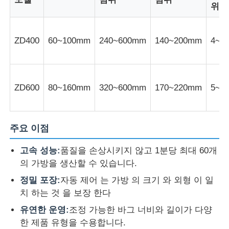
위
공장 투어
ZD400
60~100mm
240~600mm
140~200mm
4~1
품질 관리
ZD600
80~160mm
320~600mm
170~220mm
5~1
연락처
뉴스
주요 이점
고속 성능:
품질을 손상시키지 않고 1분당 최대 60개
모든 케이스
의 가방을 생산할 수 있습니다.
정밀 포장:
자동 제어 는 가방 의 크기 와 외형 이 일
견적 요청
치 하는 것 을 보장 한다
유연한 운영:
조정 가능한 바그 너비와 길이가 다양
한 제품 유형을 수용합니다.
진압 생산 라인