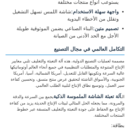
يستوعب أنواع منتجات مختلفة
واجهة سهلة الاستخدام:
شاشة اللمس تسهل التشغيل
خط بثق الأسلاك
وتقلل من الأخطاء اليدوية
تصميم متين:
البناء الصناعي يضمن الموثوقية طويلة
آلة تجديل الأسلاك
الأجل مع الحد الأدنى من الصيانة
التكامل العالمي في مجال التصنيع
ماكينة تجديل اللف المزدوج
مصممة لعمليات التصنيع الدولية، هذه آلة التعبئة والتغليف تلبي معايير
الإنتاج المتنوعة والمتطلبات التنظيمية في جميع أنحاء العالم.أوتوماتيكها
آلة مدرعة
عالية السرعة وتكوينها القابل للتعديل، أمريكا الشمالية، آسيا، أمريكا
الجنوبية، والأسواق الناشئة لتحقيق عرض منتج متسق، وتحسين كفاءة
سير العمل، وتوسيع نطاق الإنتاج لتلبية الطلب العالمي.
آلة التغليف
آلة تعبئة الشاشة الملموسة الذكية
الـ
يجمع بين السرعة والدقة
والمرونة، مما يجعله الحل المثالي لبيئات الإنتاج الحديثة.يزيد من كفاءة
آلة تويست واحدة
الإنتاج مع الحفاظ على جودة التعبئة والتغليف المتسقة عبر خطوط
المنتجات المختلفة.
بطاقة:
آلة الكابلات