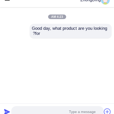
4:23 AM
Good day, what product are you looking 
for?
آلة تعبئة ذكية أوتوماتيكية
آلة لف وتعبئة أوتوماتيكية
مع تحكم الشاشة
مع شاشة تحكم باللمس
اللمسية 100-530mm
PLC 30-60 كيس/دقيقة
عرض الحقيبة
إرسال استفسار
إرسال استفسار
منزل
حول نا
اتصل بنا
Desktop Site
خريطة الموقع
سياسة الخصوصية
جودة
خط إنتاج القمع
مصنع الصين.Copyright © 2026
Wuxi Zhongding Electrician Machinery Co., Ltd.. All