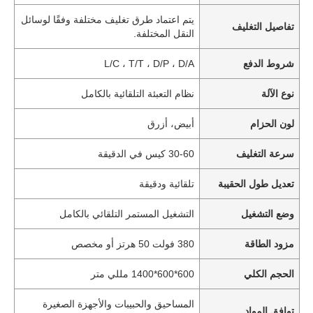
يتم اعتماد طرق تغليف مختلفة وفقًا لوسائل
تفاصيل التغليف
النقل المختلفة.
شروط الدفع
L/C ، T/T ، D/P ، D/A
نوع الآلة
نظام التعبئة التلقائية بالكامل
لون الحزام
أبيض، أزرق
سرعة التغليف
30-60 كيس في الدقيقة
تعديل طول الحقيبة
تلقائية ودقيقة
وضع التشغيل
التشغيل المستمر التلقائي بالكامل
مزود الطاقة
380 فولت 50 هرتز أو مخصص
الحجم الكلي
600*600*1400 مللي متر
المساحيق والحبيبات والأجهزة الصغيرة
توافق المواد