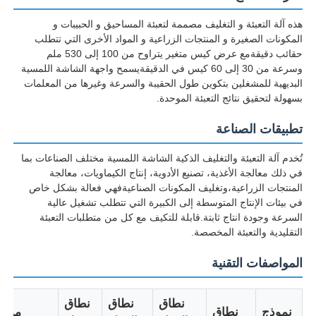
هذه آلة التعبئة و التغليف مصممة لتعبئة المساحيق و الحبيبات و
المكونات الصغيرة و المنتجات الزراعية و المواد الأخرى التي تتطلب
حقائب دقيقةمع عرض كيس متغير يتراوح من 100 إلى 530 ملم
وسرعة من 30 إلى 60 كيس في الدقيقةيسمح واجهة الشاشة اللمسية
البديهية للمشغلين بتكوين طول الحقيبة والسرعة وغيرها من المعلمات
بسهولة لتحقيق نتائج التعبئة الموحدة.
تطبيقات الصناعة
تُخدم آلة التعبئة والتغليف الذكية الشاشة اللمسية مختلف الصناعات بما
في ذلك معالجة الأغذية، تصنيع الأدوية، إنتاج الكيماويات، معالجة
المنتجات الزراعية،وتغليف المكونات الصناعيةفهي فعالة بشكل خاص
في بيئات الإنتاج المتوسطة إلى الكبيرة التي تتطلب تشغيل عالية
السرعة وجودة انتاج ثابتة.قابلة للتكيف مع كل من متطلبات التعبئة
منزل
التقليدية والتعبئة المخصصة.
المواصفات التقنية
المنتجات
نطاق
نطاق
نطاق
نموذج
نطاق
مواد
حول بنا