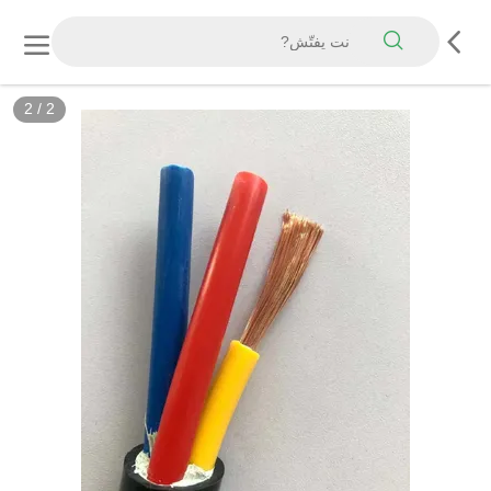
2
/
2