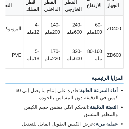
القطر
القطر
قطر
الجهاز
الارتفاع
التعبئة
الخارجي
الداخلي
السلك
جولة في المعمل
4-
140-
240-
60-
ZD400
البروتوكول
100ملم
600ملم
200ملم
12ملم
ضبط الجودة
5-
170-
320-
80-160
اتصل بنا
PVE
ZD600
ملم
600ملم
220ملم
18ملم
أخبار
المزايا الرئيسية
جميع القضايا
أداء السرعة العالية:
قادرة على إنتاج ما يصل إلى 60
كيس في الدقيقة دون المساس بالجودة
التعبئة الدقيقة:
التحكم الآلي يضمن حجم الكيس
طلب اقتباس
والمظهر المتسق
عملية مرنة:
عرض الكيس الطويل القابل للتعديل
خط إنتاج القمع