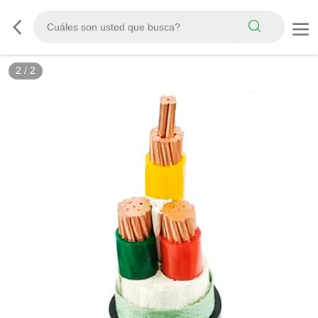
2
/
2