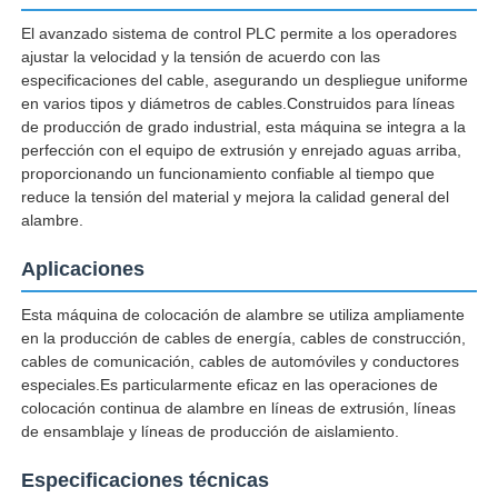
El avanzado sistema de control PLC permite a los operadores
ajustar la velocidad y la tensión de acuerdo con las
Visita a la fábrica
especificaciones del cable, asegurando un despliegue uniforme
en varios tipos y diámetros de cables.Construidos para líneas
de producción de grado industrial, esta máquina se integra a la
Control de Calidad
perfección con el equipo de extrusión y enrejado aguas arriba,
proporcionando un funcionamiento confiable al tiempo que
reduce la tensión del material y mejora la calidad general del
Contacto
alambre.
Aplicaciones
noticias
Esta máquina de colocación de alambre se utiliza ampliamente
en la producción de cables de energía, cables de construcción,
Todos los casos
cables de comunicación, cables de automóviles y conductores
especiales.Es particularmente eficaz en las operaciones de
colocación continua de alambre en líneas de extrusión, líneas
Solicitar una cotización
de ensamblaje y líneas de producción de aislamiento.
Especificaciones técnicas
Línea de producción de extrusión