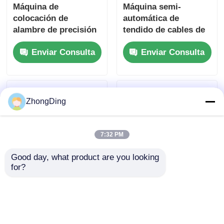
Máquina de
Máquina semi-
colocación de
automática de
alambre de precisión
tendido de cables de
de 1600 mm de
doble tambor 220V
Enviar Consulta
Enviar Consulta
diámetro de carrete
380V con control PLC
con velocidad de
captación de 300
m/min
ZhongDing
7:32 PM
Good day, what product are you looking 
for?
Máquina Inteligente
Máquina de
de Colocación de
colocación de cables
Cables de Tambor
de precisión con
Doble con Marco de
bobina de toma de