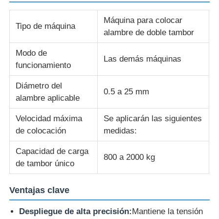
Máquina para colocar
línea de la protuberancia del alambre
Tipo de máquina
alambre de doble tambor
Modo de
máquina de encalladura de alambre
Las demás máquinas
funcionamiento
Diámetro del
Máquina de enroscamiento con doble giro
0.5 a 25 mm
alambre aplicable
Velocidad máxima
Se aplicarán las siguientes
Máquina blindada
de colocación
medidas:
Máquina de embalaje
Capacidad de carga
800 a 2000 kg
de tambor único
Sola máquina de la torsión
Ventajas clave
Despliegue de alta precisión:
Mantiene la tensión
máquina de cableado