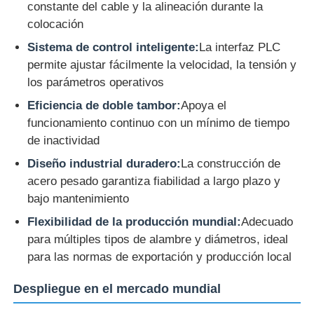
constante del cable y la alineación durante la
colocación
Máquina de torsión de pares
Sistema de control inteligente:
La interfaz PLC
permite ajustar fácilmente la velocidad, la tensión y
alambre que pone la máquina
los parámetros operativos
Eficiencia de doble tambor:
Apoya el
maquina rebobinadora
funcionamiento continuo con un mínimo de tiempo
de inactividad
Diseño industrial duradero:
La construcción de
recorrido de la máquina
acero pesado garantiza fiabilidad a largo plazo y
bajo mantenimiento
Máquina de embalaje de cables
Flexibilidad de la producción mundial:
Adecuado
para múltiples tipos de alambre y diámetros, ideal
máquina de enrollar cables
para las normas de exportación y producción local
Despliegue en el mercado mundial
máquina de extrusión de desmontaje