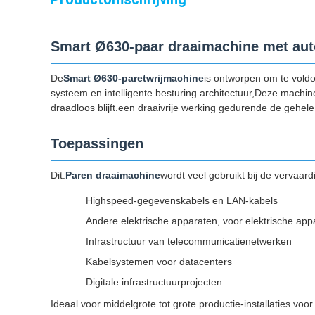
Smart Ø630-paar draaimachine met au
De
Smart Ø630-paretwrijmachine
is ontworpen om te vold
systeem en intelligente besturing architectuur,Deze machine 
draadloos blijft.een draaivrije werking gedurende de gehele
Toepassingen
Dit.
Paren draaimachine
wordt veel gebruikt bij de vervaard
Highspeed-gegevenskabels en LAN-kabels
Andere elektrische apparaten, voor elektrische app
Infrastructuur van telecommunicatienetwerken
Kabelsystemen voor datacenters
Digitale infrastructuurprojecten
Ideaal voor middelgrote tot grote productie-installaties vo