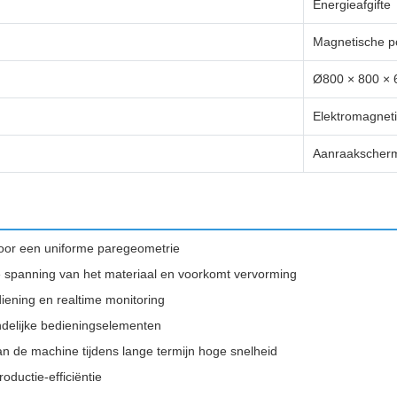
Energieafgifte
Magnetische p
Ø800 × 800 ×
Elektromagnet
Aanraakscher
 voor een uniforme paregeometrie
 spanning van het materiaal en voorkomt vervorming
diening en realtime monitoring
ndelijke bedieningselementen
 van de machine tijdens lange termijn hoge snelheid
ductie-efficiëntie