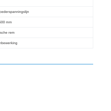
oederspanningslijn
 600 mm
ische rem
mbewerking