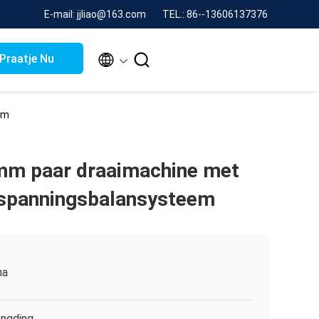
E-mail: jjliao@163.com
TEL.: 86--13606137376


Praatje Nu
em
mm paar draaimachine met
spanningsbalansysteem
na
ngding