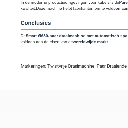
In de moderne productieomgevingen voor kabels is de
Pare
kwaliteit.Deze machine helpt fabrikanten om te voldoen aan s
Conclusies
De
Smart Ø630-paar draaimachine met automatisch sp
voldoen aan de eisen van de
wereldwijde markt
.
Markeringen:
Twistvrije Draaimachine
,
Paar Draaiende