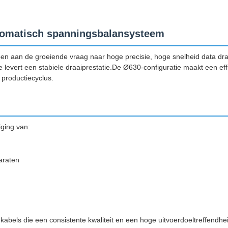
tomatisch spanningsbalansysteem
oen aan de groeiende vraag naar hoge precisie, hoge snelheid data d
levert een stabiele draaiprestatie.De Ø630-configuratie maakt een effic
 productiecyclus.
iging van:
araten
or kabels die een consistente kwaliteit en een hoge uitvoerdoeltreffend