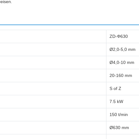
eisen.
ZD-Φ630
Ø2,0-5,0 mm
Ø4,0-10 mm
20-160 mm
S of Z
7.5 kW
150 t/min
Ø630 mm