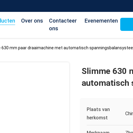
ducten
Over ons
Contacteer
Evenementen
ons
 630 mm paar draaimachine met automatisch spanningsbalansyste
Slimme 630 
automatisch 
Plaats van
Chi
herkomst
Merknaam
Zho