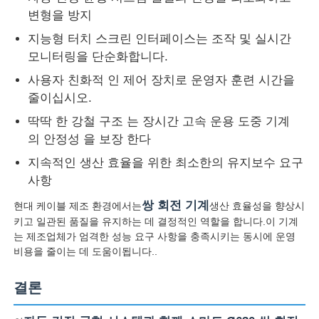
변형을 방지
페어 트위스트 머신
지능형 터치 스크린 인터페이스는 조작 및 실시간
모니터링을 단순화합니다.
와이어 부설 기계
사용자 친화적 인 제어 장치로 운영자 훈련 시간을
줄이십시오.
딱딱 한 강철 구조 는 장시간 고속 운용 도중 기계
되감기 기계
의 안정성 을 보장 한다
지속적인 생산 효율을 위한 최소한의 유지보수 요구
기계에서 떨어져 있는 견인
사항
쌍 회전 기계
현대 케이블 제조 환경에서는
생산 효율성을 향상시
케이블 포장 기계
키고 일관된 품질을 유지하는 데 결정적인 역할을 합니다.이 기계
는 제조업체가 엄격한 성능 요구 사항을 충족시키는 동시에 운영
비용을 줄이는 데 도움이됩니다..
케이블 롤링 기계
결론
스트리핑 압출기