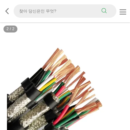
2
/
2