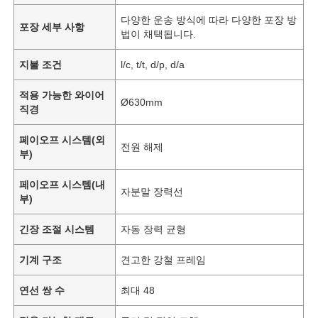
다양한 운송 방식에 따라 다양한 포장 방
포장 세부 사항
법이 채택됩니다.
지불 조건
l/c, t/t, d/p, d/a
적용 가능한 와이어
Ø630mm
직경
페이오프 시스템(외
전원 해제
부)
페이오프 시스템(내
자분말 장력선
부)
긴장 조절 시스템
자동 장력 균형
기계 구조
견고한 강철 프레임
연선 쌍 수
최대 48