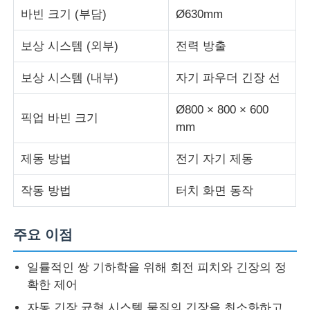
바빈 크기 (부담)
Ø630mm
와이어 압출 라인
보상 시스템 (외부)
전력 방출
보상 시스템 (내부)
자기 파우더 긴장 선
와이어 스트랜딩 기계
Ø800 × 800 × 600
픽업 바빈 크기
이중 트위스트 스트랜딩 머신
mm
제동 방법
전기 자기 제동
기갑 기계
작동 방법
터치 화면 동작
포장기
주요 이점
싱글 트위스트 기계
일률적인 쌍 기하학을 위해 회전 피치와 긴장의 정
확한 제어
케이블링 머신
자동 긴장 균형 시스템 물질의 긴장을 최소화하고