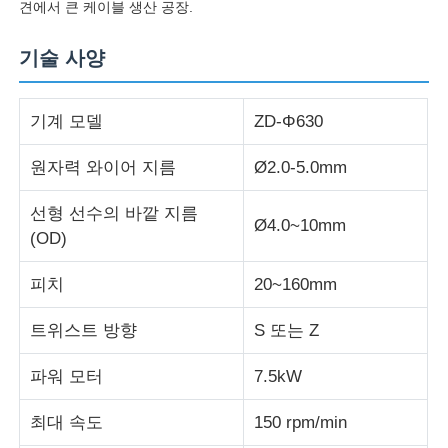
견에서 큰 케이블 생산 공장.
기술 사양
공장 투어
기계 모델
ZD-Φ630
품질 관리
원자력 와이어 지름
Ø2.0-5.0mm
연락처
선형 선수의 바깥 지름
Ø4.0~10mm
(OD)
뉴스
피치
20~160mm
모든 케이스
트위스트 방향
S 또는 Z
견적 요청
파워 모터
7.5kW
최대 속도
150 rpm/min
진압 생산 라인