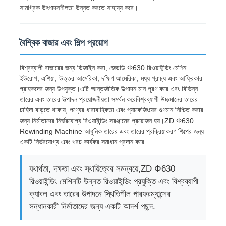
সামগ্রিক উৎপাদনশীলতা উন্নত করতে সাহায্য করে।
পেয়ার টুইস্টিং মেশিন
বৈশ্বিক বাজার এবং শিল্প প্রয়োগ
তারের পাড়া মেশিন
বিশ্বব্যাপী বাজারের জন্য ডিজাইন করা, জেডডি Φ630 রিওয়াইন্ডিং মেশিন
ইউরোপ, এশিয়া, উত্তর আমেরিকা, দক্ষিণ আমেরিকা, মধ্য প্রাচ্য এবং আফ্রিকার
রিওয়াইন্ডিং মেশিন
গ্রাহকদের জন্য উপযুক্ত।এটি আন্তর্জাতিক উত্পাদন মান পূরণ করে এবং বিভিন্ন
তারের এবং তারের উত্পাদন প্রয়োজনীয়তা সমর্থন করেবিশ্বব্যাপী উচ্চমানের তারের
চাহিদা বাড়তে থাকায়, পণ্যের ধারাবাহিকতা এবং প্যাকেজিংয়ের গুণমান নিশ্চিত করার
যন্ত্রপাতি সরিয়ে ফেলা
জন্য নির্মাতাদের নির্ভরযোগ্য রিওয়াইন্ডিং সরঞ্জামের প্রয়োজন হয়।ZD Φ630
Rewinding Machine আধুনিক তারের এবং তারের প্রক্রিয়াকরণ শিল্পের জন্য
একটি নির্ভরযোগ্য এবং খরচ কার্যকর সমাধান প্রদান করে.
ক্যাবল প্যাকিং মেশিন
যথার্থতা, দক্ষতা এবং স্থায়িত্বের সমন্বয়ে,ZD Φ630
রিওয়াইন্ডিং মেশিনটি উন্নত রিওয়াইন্ডিং প্রযুক্তি এবং বিশ্বব্যাপী
ক্যাবল রোলিং মেশিন
ক্যাবল এবং তারের উত্পাদনে স্থিতিশীল পারফরম্যান্সের
সন্ধানকারী নির্মাতাদের জন্য একটি আদর্শ পছন্দ.
স্ট্রিপিং এক্সট্রুশন মেশিন