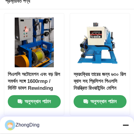
প্রস্তাবিত পণ্য
পিএলসি অটোমেশন এবং বড় রিল
স্বয়ংক্রিয় তারের জন্য ৬৩০ রিল
সমর্থন সঙ্গে 1600rmp /
ব্যাস সহ প্রিসিশন পিএলসি
মিনিট ডাবল Rewinding
নিয়ন্ত্রিত রিওয়াইন্ডিং মেশিন
মেশিন
অনুসন্ধান পাঠান
অনুসন্ধান পাঠান
ZhongDing