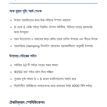
অক্ষ মুক্ত সুইং আর্ম পেওফ
উন্নত স্থায়িত্বের জন্য উচ্চ-শক্তির ইস্পাত কাঠামো
0 থেকে 5 কেজি পর্যন্ত নিয়মিত টেনশন পরিসীমা, বিভিন্ন তারের ব্যাসার্ধের
জন্য উপযুক্ত
সরল উত্তোলন ও নামানোর জন্য মোটর দ্বারা চালিত উপরের এবং নীচের ডিস্ক
স্বয়ংক্রিয় clamping ডিভাইস গ্রাহকের প্রয়োজনীয়তা অনুযায়ী উপলব্ধ
উল্লম্ব স্টোরেজ লাইন
সর্বাধিক 10 টি পর্যন্ত তারের সঞ্চয় ক্ষমতা
Φ250 হার্ড গাইড হুইল দিয়ে সজ্জিত
বাড়ি
পুনরায় ঘূর্ণন ক্ষমতা 5 + 6 কয়েল কনফিগারেশন সমর্থন করে
স্থিতিশীল অবিচ্ছিন্ন অপারেশনের জন্য বাফারের দৈর্ঘ্য 4000 মিমি পর্যন্ত
পণ্য
টেকনিক্যাল স্পেসিফিকেশন
আমাদের সম্পর্কে