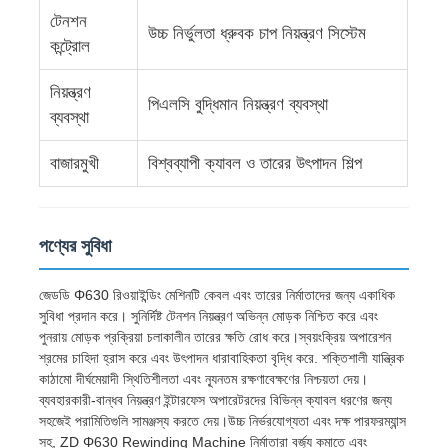
টেনশন
উচ্চ নির্ভুলতা ধ্রুবক চাপ নিয়ন্ত্রণ সিস্টেম
কন্ট্রোল
ওয়্যার এক্সট্রুশন লাইন
নিয়ন্ত্রণ
পিএলসি বুদ্ধিমান নিয়ন্ত্রণ ব্যবস্থা
তারের স্ট্র্যান্ডিং মেশিন
ব্যবস্থা
বাজারমুখী
বিশ্বব্যাপী ক্যাবল ও তারের উৎপাদন শিল্প
ডাবল টুইস্ট স্ট্র্যান্ডিং মেশিন
সাঁজোয়া মেশিন
পণ্যের সুবিধা
জেডডি Φ630 রিওয়াইন্ডিং মেশিনটি কেবল এবং তারের নির্মাতাদের জন্য একাধিক
মোড়ানো মেশিন
সুবিধা প্রদান করে। সুনির্দিষ্ট টেনশন নিয়ন্ত্রণ অভিন্ন মোড়ক নিশ্চিত করে এবং
পুনরায় মোড়ক প্রক্রিয়া চলাকালীন তারের ক্ষতি রোধ করে।স্বয়ংক্রিয় অপারেশন
শ্রমের চাহিদা হ্রাস করে এবং উৎপাদন ধারাবাহিকতা বৃদ্ধি করে. শক্তিশালী যান্ত্রিক
একক টুইস্ট মেশিন
কাঠামো দীর্ঘমেয়াদী স্থিতিশীলতা এবং ন্যূনতম রক্ষণাবেক্ষণের নিশ্চয়তা দেয়।
ব্যবহারকারী-বান্ধব নিয়ন্ত্রণ ইন্টারফেস অপারেটরদের বিভিন্ন ক্যাবল ধরণের জন্য
সহজেই পরামিতিগুলি সামঞ্জস্য করতে দেয়।উচ্চ নির্ভরযোগ্যতা এবং দক্ষ পারফরম্যান্স
তারের মেশিন
সহ, ZD Φ630 Rewinding Machine নির্মাতারা বর্জ্য কমাতে এবং