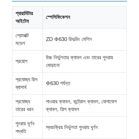
প্যারামিটার
স্পেসিফিকেশন
কারখানা ভ্রমণ
আইটেম
প্রোডাক্ট
মান নিয়ন্ত্রণ
ZD Φ630 রিভল্ডিং মেশিন
মডেল
আমাদের সাথে যোগাযোগ করুন
উচ্চ নির্ভুলতার ক্যাবল এবং তারের পুনরায়
প্রয়োগ
মোড়ানো
খবর
প্রযোজ্য রিল
Φ630 পর্যন্ত
ব্যাসার্ধ
সব ক্ষেত্রেই
প্রযোজ্য
পাওয়ার ক্যাবল, কন্ট্রোল ক্যাবল, যোগাযোগ
তারের ধরন
ক্যাবল, শিল্প ক্যাবল
উদ্ধৃতির জন্য আবেদন
পুনরায় ঘূর্ণন
স্বয়ংক্রিয় নির্ভুলতা পুনরায় ঘূর্ণন
পদ্ধতি
এক্সট্রুশন উৎপাদন লাইন