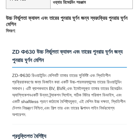
ওয়্যার রিভোল্ডিং সরঞ্জাম
উচ্চ নির্ভুলতা ক্যাবল এবং তারের পুনরায় ঘূর্ণন জন্য স্বয়ংক্রিয় পুনরায় ঘূর্ণন
মেশিন
বিবরণ:
ZD Φ630 উচ্চ নির্ভুলতা ক্যাবল এবং তারের পুনরায় ঘূর্ণন জন্য
পুনরায় ঘূর্ণন মেশিন
ZD-Φ630 রিওয়াইন্ডিং মেশিনটি তামার তারের সুনির্দিষ্ট এবং স্থিতিশীল
প্রক্রিয়াকরণের জন্য ডিজাইন করা একটি উচ্চ-পারফরম্যান্সের তারের রিওয়াইন্ডিং
সমাধান। এটি ব্যাপকভাবে BV, BVR,এবং ইমেইলযুক্ত তামার তারের রিভোল্ডিং
অ্যাপ্লিকেশনএকটি উন্নত ট্র্যাকশন সিস্টেম, সঠিক মিটার পরিমাপ ডিভাইস, এবং
একটি shaftless গ্রহণ কাঠামো বৈশিষ্ট্যযুক্ত, এই মেশিন উচ্চ দক্ষতা, স্থিতিশীল
টেনশন নিয়ন্ত্রণ নিশ্চিত,এবং শিল্প তার এবং তারের উত্পাদন লাইন নির্ভরযোগ্য
অপারেশন.
প্রযুক্তিগত বৈশিষ্ট্য