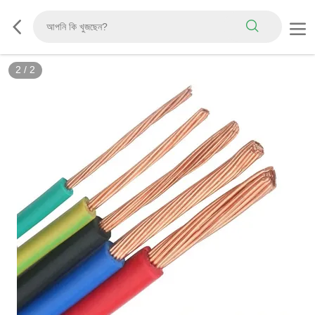
2
/
2