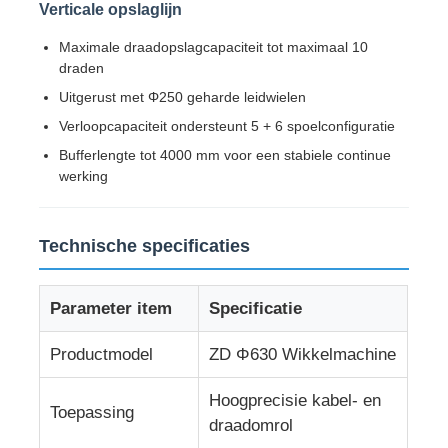
Verticale opslaglijn
Maximale draadopslagcapaciteit tot maximaal 10
Fabrieksreis
draden
Uitgerust met Φ250 geharde leidwielen
Kwaliteitscontrole
Verloopcapaciteit ondersteunt 5 + 6 spoelconfiguratie
Bufferlengte tot 4000 mm voor een stabiele continue
werking
Contacteer ons
Technische specificaties
nieuws
Parameter item
Specificatie
Alle Gevallen
Productmodel
ZD Φ630 Wikkelmachine
Vraag een offerte aan
Hoogprecisie kabel- en
Toepassing
draadomrol
Productielijn voor extrusie