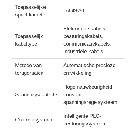
Toepasselijke
Tot Φ630
spoeldiameter
de lijn van de draaduitdrijving
Elektrische kabels,
draad die machine vastlopen
Toepasselijk
besturingskabels,
kabeltype
communicatiekabels,
industriële kabels
Doppeldraaiende stroomachine
Metode van
Automatische precieze
terugdraaien
omwikkeling
Gepantserde machine
Hoge nauwkeurigheid
Wikkelmachine
Spanningscontrole
constant
spanningsregelsysteem
Kies Draaimachine uit
Intelligente PLC-
Controlesysteem
besturingssysteem
kabelmachine