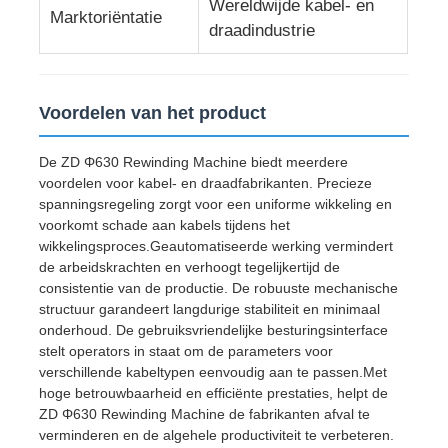
Wereldwijde kabel- en
Marktoriëntatie
draadindustrie
Paar draaiende machine
draad die machine legt
Voordelen van het product
De ZD Φ630 Rewinding Machine biedt meerdere
terugspoelen machine
voordelen voor kabel- en draadfabrikanten. Precieze
spanningsregeling zorgt voor een uniforme wikkeling en
voorkomt schade aan kabels tijdens het
afstand van machine
wikkelingsproces.Geautomatiseerde werking vermindert
de arbeidskrachten en verhoogt tegelijkertijd de
consistentie van de productie. De robuuste mechanische
Kabelverpakkingsmachine
structuur garandeert langdurige stabiliteit en minimaal
onderhoud. De gebruiksvriendelijke besturingsinterface
stelt operators in staat om de parameters voor
kabelspinmachine
verschillende kabeltypen eenvoudig aan te passen.Met
hoge betrouwbaarheid en efficiënte prestaties, helpt de
ZD Φ630 Rewinding Machine de fabrikanten afval te
met een vermogen van niet meer dan 10 W
verminderen en de algehele productiviteit te verbeteren.