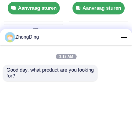
met PLC-
met 630 roldiameter
Aanvraag sturen
Aanvraag sturen
automatisering en
voor automatische
grote
kabel
spoelondersteuning
ZhongDing
3:18 AM
Good day, what product are you looking 
for?
Hoogwaardige
intelligente
terugspoelmachine
met PLC-besturing
Aanvraag sturen
voor nauwkeurige
draad terugspoelen