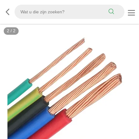
2
/
2