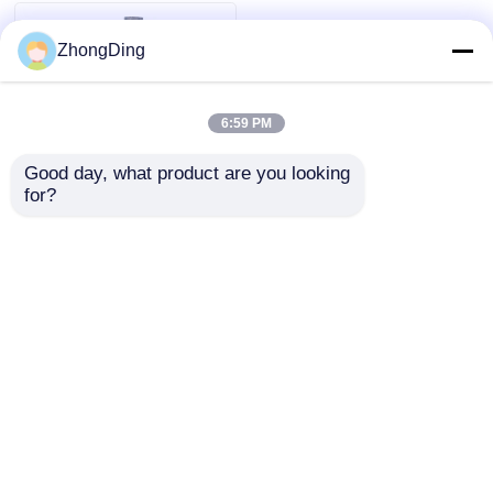
ZhongDing
6:59 PM
Good day, what product are you looking 
for?
Máquina de Reenrolar
Inteligente de Alto
Desempenho com
Controle PLC para
Enviar inquérito
Reenrolar Arame de
Precisão
Casa
Mapa do Site
Fale Conosco
Desktop Site
Mapa do Site
Política de privacidade
Qualidade
Linha de produção de extrusão
Fábrica