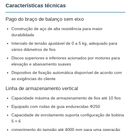
Características técnicas
Fábrica
Pago do braço de balanço sem eixo
Construção de aço de alta resistência para maior
durabilidade
Controle de Qualidade
Intervalo de tensão ajustável de 0 a 5 kg, adequado para
vários diâmetros de fios
Fale Conosco
Discos superiores e inferiores acionados por motores para
elevação e abaixamento suaves
notícias
Dispositivo de fixação automática disponível de acordo com
as exigências do cliente
Linha de armazenamento vertical
Todos os casos
Capacidade máxima de armazenamento de fios até 10 fios
Equipado com rodas de guia endurecidas Φ250
Pedir um orçamento
Capacidade de enrolamento suporta configuração de bobina
5 + 6
Linha de produção de extrusão
comprimento do tampão até 4000 mm para uma operação