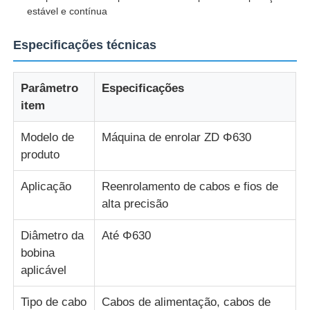
estável e contínua
linha da extrusão do fio
Especificações técnicas
máquina de encalhamento do fio
Parâmetro
Especificações
item
Máquina de enrolar de dupla torção
Modelo de
Máquina de enrolar ZD Φ630
produto
Máquina Blindada
Aplicação
Reenrolamento de cabos e fios de
alta precisão
Máquina de embalagem
Diâmetro da
Até Φ630
bobina
Única máquina da torção
aplicável
máquina de cablagem
Tipo de cabo
Cabos de alimentação, cabos de