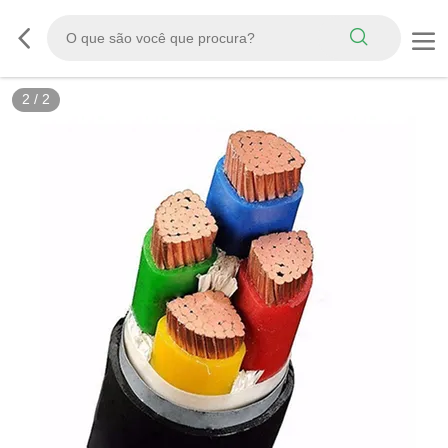
2
/
2