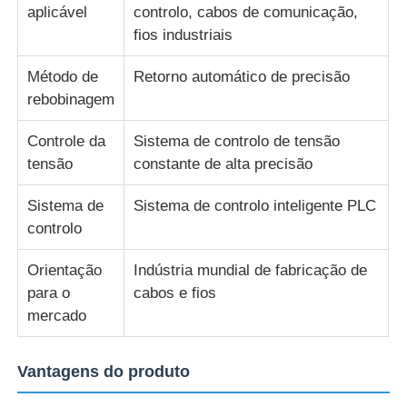
aplicável
controlo, cabos de comunicação,
fios industriais
Máquina de torcer pares
Método de
Retorno automático de precisão
rebobinagem
fio que coloca a máquina
Controle da
Sistema de controlo de tensão
máquina de rebobinar
tensão
constante de alta precisão
Sistema de
Sistema de controlo inteligente PLC
transporte fora da máquina
controlo
Orientação
Indústria mundial de fabricação de
Máquina de embalagem de cabo
para o
cabos e fios
mercado
Máquina de enrolar cabos
Vantagens do produto
máquina de extrusão de descascamento