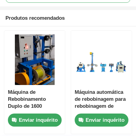
Produtos recomendados
Máquina de
Máquina automática
Rebobinamento
de rebobinagem para
Duplo de 1600
rebobinagem de
rpm/Min com
cabos e fios de alta
Enviar inquérito
Enviar inquérito
Automação PLC e
precisão
Suporte para Bobina
Grande