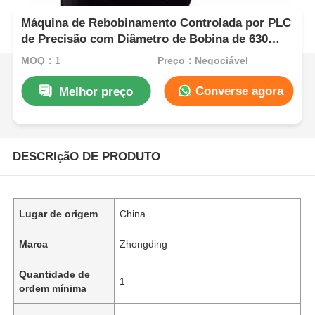
Máquina de Rebobinamento Controlada por PLC
de Precisão com Diâmetro de Bobina de 630
para Cabos Automáticos
MOQ：1
Preço：Negociável
Converse agora
Melhor preço
DESCRIçãO DE PRODUTO
Lugar de origem
China
Marca
Zhongding
Quantidade de
1
ordem mínima