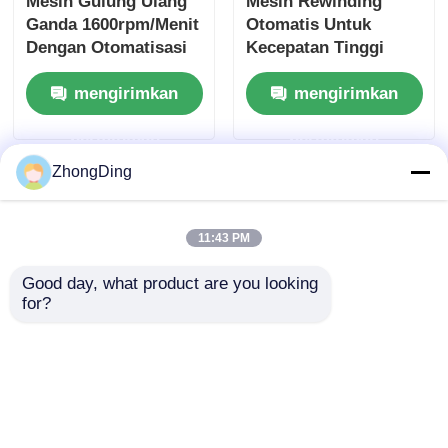
Mesin Gulung Ulang
Mesin Rewinding
Ganda 1600rpm/Menit
Otomatis Untuk
Dengan Otomatisasi
Kecepatan Tinggi
PLC Dan Dukungan
Kabel Dan Kawat
mengirimkan
mengirimkan
Gulungan Besar
Rewinding
permintaan
permintaan
ZhongDing
11:43 PM
Good day, what product are you looking 
for?
Mesin Rewinding
Cerdas Berkinerja
Tinggi Dengan
Kontrol PLC Untuk
mengirimkan
Rewinding Kawat