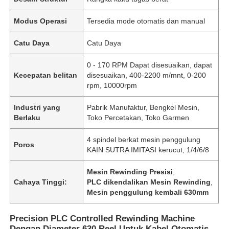
Modus Operasi
Tersedia mode otomatis dan manual
Catu Daya
Catu Daya
0 - 170 RPM Dapat disesuaikan, dapat
Kecepatan belitan
disesuaikan, 400-2200 m/mnt, 0-200
rpm, 10000rpm
Industri yang
Pabrik Manufaktur, Bengkel Mesin,
Berlaku
Toko Percetakan, Toko Garmen
4 spindel berkat mesin penggulung
Poros
KAIN SUTRA IMITASI kerucut, 1/4/6/8
Mesin Rewinding Presisi
,
Cahaya Tinggi:
PLC dikendalikan Mesin Rewinding
,
Mesin penggulung kembali 630mm
Precision PLC Controlled Rewinding Machine
Dengan Diameter 630 Reel Untuk Kabel Otomatis