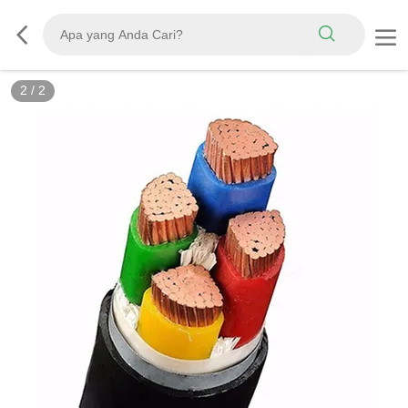
2
/
2