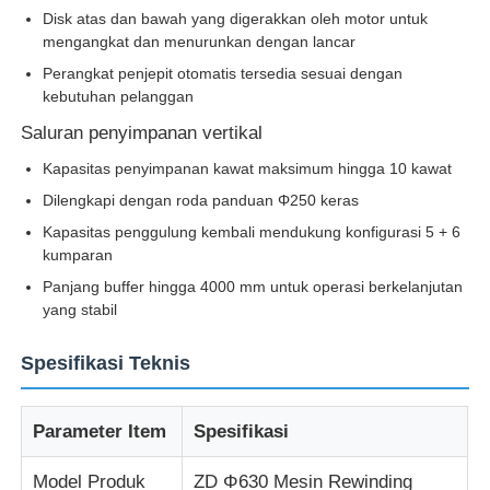
Disk atas dan bawah yang digerakkan oleh motor untuk
mengangkat dan menurunkan dengan lancar
Wisata pabrik
Perangkat penjepit otomatis tersedia sesuai dengan
kebutuhan pelanggan
Saluran penyimpanan vertikal
Kontrol kualitas
Kapasitas penyimpanan kawat maksimum hingga 10 kawat
Dilengkapi dengan roda panduan Φ250 keras
Hubungi kami
Kapasitas penggulung kembali mendukung konfigurasi 5 + 6
kumparan
Berita
Panjang buffer hingga 4000 mm untuk operasi berkelanjutan
yang stabil
Semua Kasus
Spesifikasi Teknis
Quote request suatu
Parameter Item
Spesifikasi
Garis produksi ekstrusi
Model Produk
ZD Φ630 Mesin Rewinding