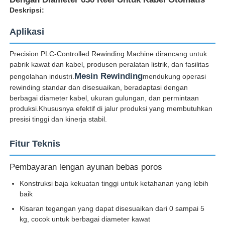
Deskripsi:
Aplikasi
Precision PLC-Controlled Rewinding Machine dirancang untuk
pabrik kawat dan kabel, produsen peralatan listrik, dan fasilitas
Mesin Rewinding
pengolahan industri.
mendukung operasi
rewinding standar dan disesuaikan, beradaptasi dengan
berbagai diameter kabel, ukuran gulungan, dan permintaan
produksi.Khususnya efektif di jalur produksi yang membutuhkan
presisi tinggi dan kinerja stabil.
Fitur Teknis
Rumah
Pembayaran lengan ayunan bebas poros
Konstruksi baja kekuatan tinggi untuk ketahanan yang lebih
Produk
baik
Kisaran tegangan yang dapat disesuaikan dari 0 sampai 5
kg, cocok untuk berbagai diameter kawat
Tentang kita