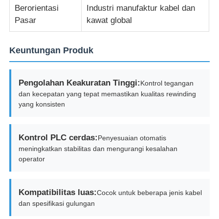
Berorientasi
Industri manufaktur kabel dan
Pasar
kawat global
Mesin Pemutar Pasangan
Keuntungan Produk
mesin peletakan kawat
Pengolahan Keakuratan Tinggi:
Kontrol tegangan
mesin rewinding
dan kecepatan yang tepat memastikan kualitas rewinding
yang konsisten
mesin tarik
Kontrol PLC cerdas:
Penyesuaian otomatis
Mesin pengemasan kabel
meningkatkan stabilitas dan mengurangi kesalahan
operator
mesin penggulung kabel
Kompatibilitas luas:
Cocok untuk beberapa jenis kabel
dan spesifikasi gulungan
mesin ekstrusi pengupasan