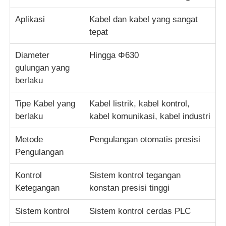
Aplikasi
Kabel dan kabel yang sangat
garis ekstrusi kawat
tepat
Diameter
Hingga Φ630
mesin kawat terdampar
gulungan yang
berlaku
Mesin Twist Stranding Ganda
Tipe Kabel yang
Kabel listrik, kabel kontrol,
berlaku
kabel komunikasi, kabel industri
Mesin Lapis Baja
Metode
Pengulangan otomatis presisi
Pengulangan
Mesin Pembungkus
Kontrol
Sistem kontrol tegangan
Mesin Putar Tunggal
Ketegangan
konstan presisi tinggi
Sistem kontrol
Sistem kontrol cerdas PLC
mesin pengkabelan