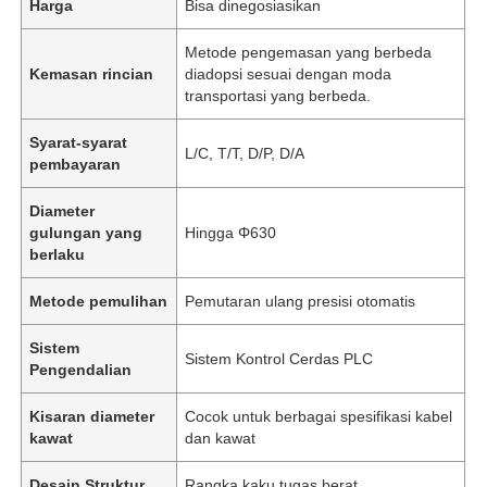
Harga
Bisa dinegosiasikan
Metode pengemasan yang berbeda
Kemasan rincian
diadopsi sesuai dengan moda
transportasi yang berbeda.
Syarat-syarat
L/C, T/T, D/P, D/A
pembayaran
Diameter
gulungan yang
Hingga Φ630
berlaku
Metode pemulihan
Pemutaran ulang presisi otomatis
Sistem
Sistem Kontrol Cerdas PLC
Pengendalian
Kisaran diameter
Cocok untuk berbagai spesifikasi kabel
kawat
dan kawat
Desain Struktur
Rangka kaku tugas berat