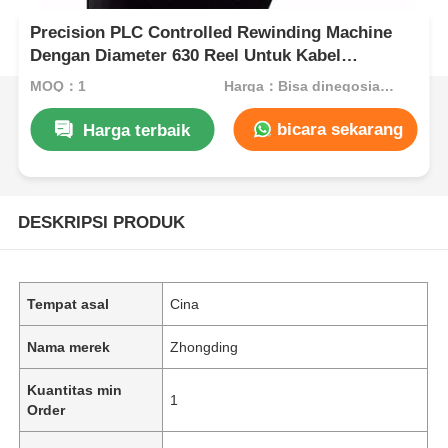
Precision PLC Controlled Rewinding Machine
Dengan Diameter 630 Reel Untuk Kabel
Otomatis
MOQ：1
Harga：Bisa dinegosiasikan
bicara sekarang
Harga terbaik
DESKRIPSI PRODUK
Tempat asal
Cina
Nama merek
Zhongding
Kuantitas min
1
Order