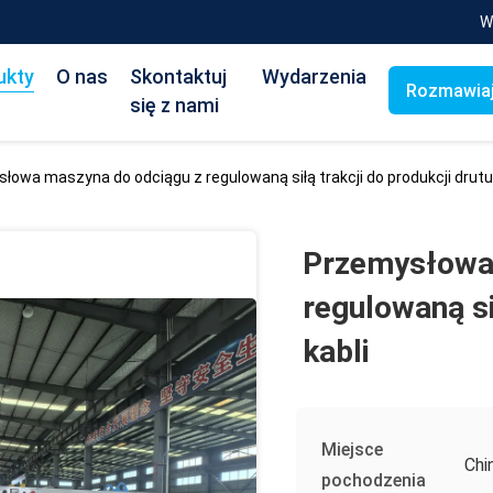
W
ukty
O nas
Skontaktuj
Wydarzenia
Rozmawiaj
się z nami
łowa maszyna do odciągu z regulowaną siłą trakcji do produkcji drutu i
Przemysłowa 
regulowaną sił
kabli
Miejsce
Chi
pochodzenia