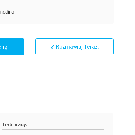
ngding
enę
Rozmawiaj Teraz.
Tryb pracy: