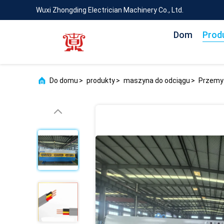
Wuxi Zhongding Electrician Machinery Co., Ltd.
Dom
Prod
Do domu
>
produkty
>
maszyna do odciągu
>
Przemys