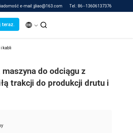
iadomość e-mail: jjliao@163.com
Tel.: 86--13606137376


 teraz.
 kabli
maszyna do odciągu z
ą trakcji do produkcji drutu i
ny