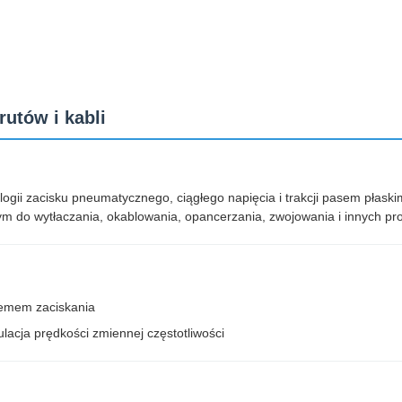
utów i kabli
gii zacisku pneumatycznego, ciągłego napięcia i trakcji pasem płask
nym do wytłaczania, okablowania, opancerzania, zwojowania i innych p
temem zaciskania
ulacja prędkości zmiennej częstotliwości