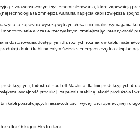
yjną z zaawansowanymi systemami sterowania, które zapewniają precy
jnejTechnologia ta zmniejsza wahania napięcia kabli i zwiększa spójno
zyna ta zapewnia wysoką wytrzymałość i minimalne wymagania konser
 monitorowanie w czasie rzeczywistym, zmniejszając intensywność pra
iami dostosowania dostępnymi dla różnych rozmiarów kabli, materiałów 
produkcji drutu i kabli na całym świecie- energooszczędna eksploata
ukcyjnymi, Industrial Haul-off Machine dla linii produkcyjnych drutu 
 zwiększa wydajność produkcji, zapewnia stabilną jakość produktów i 
tu i kabli poszukujących niezawodności, wydajności operacyjnej i dług
dnostka Odciągu Ekstrudera