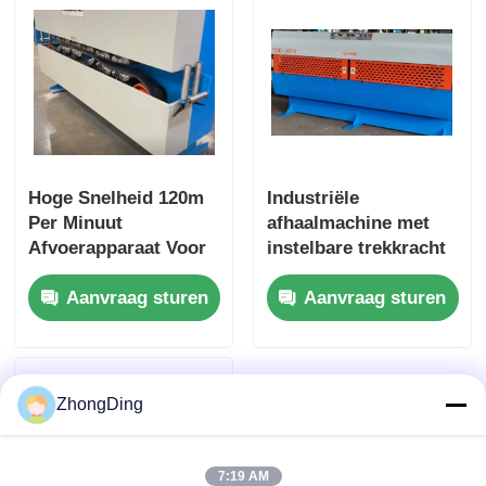
Hoge Snelheid 120m
Industriële
Per Minuut
afhaalmachine met
Afvoerapparaat Voor
instelbare trekkracht
Continue
van 200 N tot 5000 N
Aanvraag sturen
Aanvraag sturen
Automatische
Kabeltrek
ZhongDing
7:19 AM