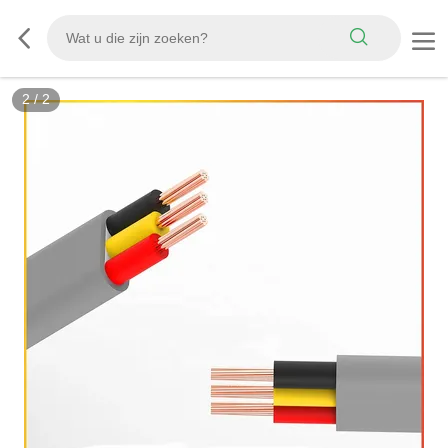
2
/
2