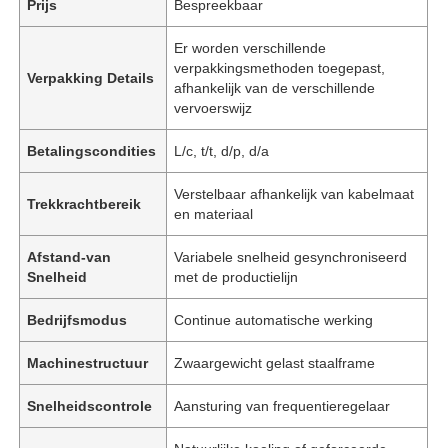
Prijs
Bespreekbaar
Er worden verschillende
verpakkingsmethoden toegepast,
Verpakking Details
afhankelijk van de verschillende
vervoerswijz
Betalingscondities
L/c, t/t, d/p, d/a
Verstelbaar afhankelijk van kabelmaat
Trekkrachtbereik
en materiaal
Afstand-van
Variabele snelheid gesynchroniseerd
Snelheid
met de productielijn
Bedrijfsmodus
Continue automatische werking
Machinestructuur
Zwaargewicht gelast staalframe
Snelheidscontrole
Aansturing van frequentieregelaar