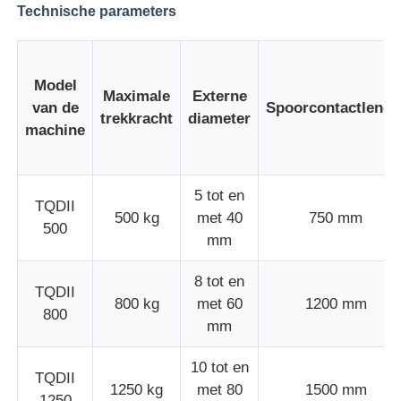
Technische parameters
Fabrieksreis
Model
Maximale
Externe
van de
Spoorcontactlengt
Kwaliteitscontrole
trekkracht
diameter
machine
Contacteer ons
5 tot en
TQDII
500 kg
met 40
750 mm
nieuws
500
mm
Alle Gevallen
8 tot en
TQDII
800 kg
met 60
1200 mm
800
mm
Vraag een offerte aan
10 tot en
TQDII
1250 kg
met 80
1500 mm
Productielijn voor extrusie
1250