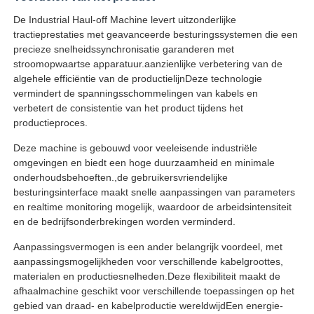
De Industrial Haul-off Machine levert uitzonderlijke
Paar draaiende machine
tractieprestaties met geavanceerde besturingssystemen die een
precieze snelheidssynchronisatie garanderen met
stroomopwaartse apparatuur.aanzienlijke verbetering van de
draad die machine legt
algehele efficiëntie van de productielijnDeze technologie
vermindert de spanningsschommelingen van kabels en
verbetert de consistentie van het product tijdens het
terugspoelen machine
productieproces.
Deze machine is gebouwd voor veeleisende industriële
omgevingen en biedt een hoge duurzaamheid en minimale
afstand van machine
onderhoudsbehoeften.,de gebruikersvriendelijke
besturingsinterface maakt snelle aanpassingen van parameters
en realtime monitoring mogelijk, waardoor de arbeidsintensiteit
Kabelverpakkingsmachine
en de bedrijfsonderbrekingen worden verminderd.
Aanpassingsvermogen is een ander belangrijk voordeel, met
kabelspinmachine
aanpassingsmogelijkheden voor verschillende kabelgroottes,
materialen en productiesnelheden.Deze flexibiliteit maakt de
afhaalmachine geschikt voor verschillende toepassingen op het
met een vermogen van niet meer dan 10 W
gebied van draad- en kabelproductie wereldwijdEen energie-