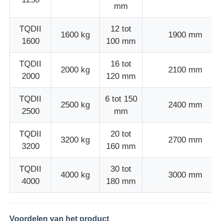
mm
de lijn van de draaduitdrijving
TQDII
12 tot
1600 kg
1900 mm
1600
100 mm
draad die machine vastlopen
TQDII
16 tot
2000 kg
2100 mm
2000
120 mm
Doppeldraaiende stroomachine
TQDII
6 tot 150
2500 kg
2400 mm
2500
mm
Gepantserde machine
TQDII
20 tot
3200 kg
2700 mm
3200
160 mm
Wikkelmachine
TQDII
30 tot
4000 kg
3000 mm
4000
180 mm
Kies Draaimachine uit
kabelmachine
Voordelen van het product