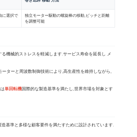
巻き込み 移動 方法
自由に選択で
独立モーター駆動の螺旋棒の移動,ピッチと距離
を調整可能
る機械的ストレスを軽減します.サービス寿命を延長し メ
モーターと周波数制御技術により,高生産性を維持しながら,
れは
単回転機
国際的な製造基準を満たし,世界市場を対象とす
際製造基準と多様な顧客要件を満たすために設計されています.