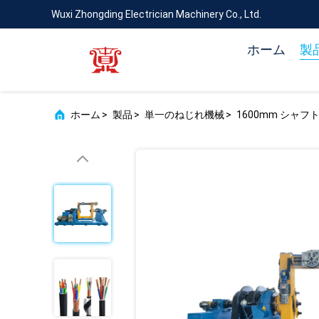
Wuxi Zhongding Electrician Machinery Co., Ltd.
ホーム
製
ホーム
>
製品
>
単一のねじれ機械
>
1600mm シャ