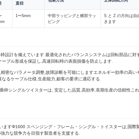
包装方法
立体回転方向
径
直径
〜
1〜5mm
中部ラッピングと横部ラッ
S と Z の方向は
mm
ピング
きます
枠設計を備えています.最適化されたバランスシステムは回転部品に対す
ケーブル形成を保証し,高速回転時の表面損傷を防止します.
ング,精密なパラメータ調整,故障診断を可能にしますエネルギー効率の高い
異なるケーブル仕様,生産能力,顧客の要求に適応する.
0 懸垂枠シングルツイスターは, 安定した品質,高効率,長期生産の信頼性こ
いますΦ1600 スペンジング・フレーム・シングル・トイスターは,国
強力な競争力を目指す製造者を支援する.