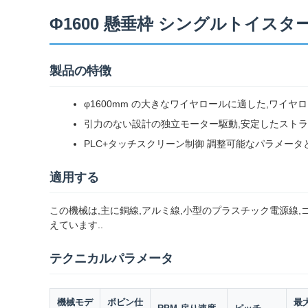
Φ1600 懸垂枠 シングルトイスタ
製品の特徴
φ1600mm の大きなワイヤロールに適した,ワイ
引力のない設計の独立モーター駆動,安定したストラン
PLC+タッチスクリーン制御 調整可能なパラメー
適用する
この機械は,主に銅線,アルミ線,小型のプラスチック電源線
えています..
テクニカルパラメータ
機械モデ
ボビン仕
最