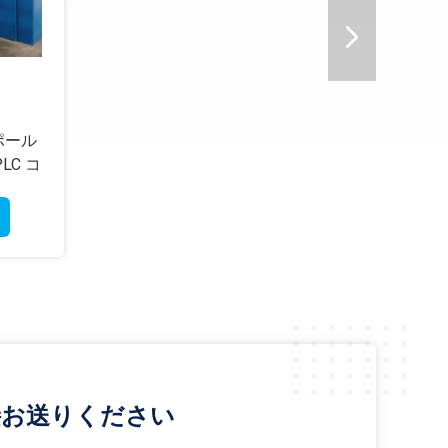
ポール
PL
LC コ
業
面
接お送りください