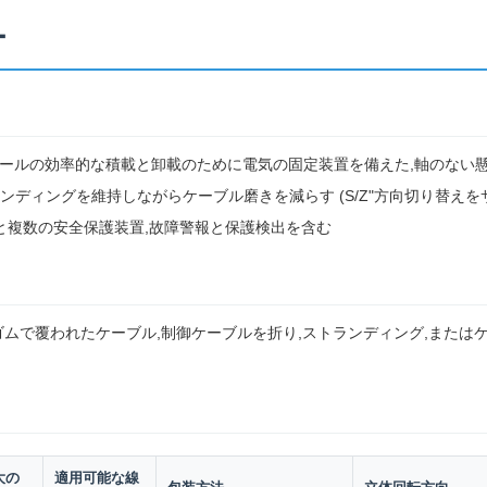
ー
ヤロールの効率的な積載と卸載のために電気の固定装置を備えた,軸のない
ディングを維持しながらケーブル磨きを減らす (S/Z"方向切り替えを
タと複数の安全保護装置,故障警報と保護検出を含む
,ゴムで覆われたケーブル,制御ケーブルを折り,ストランディング,または
大の
適用可能な線