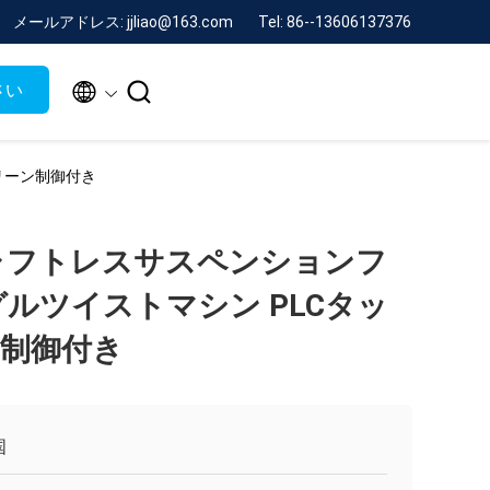
メールアドレス: jjliao@163.com
Tel: 86--13606137376


さい
クリーン制御付き
 シャフトレスサスペンションフ
グルツイストマシン PLCタッ
制御付き
国