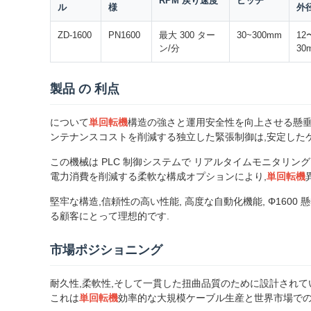
RPM 戻り速度
ピッチ
ル
様
外
ZD-1600
PN1600
最大 300 ター
30~300mm
12
ン/分
30
製品 の 利点
について
単回転機
構造の強さと運用安全性を向上させる懸垂
ンテナンスコストを削減する独立した緊張制御は,安定した
この機械は PLC 制御システムで リアルタイムモニタリ
電力消費を削減する柔軟な構成オプションにより,
単回転機
堅牢な構造,信頼性の高い性能, 高度な自動化機能, Φ160
る顧客にとって理想的です.
市場ポジショニング
耐久性,柔軟性,そして一貫した扭曲品質のために設計されて
これは
単回転機
効率的な大規模ケーブル生産と世界市場での