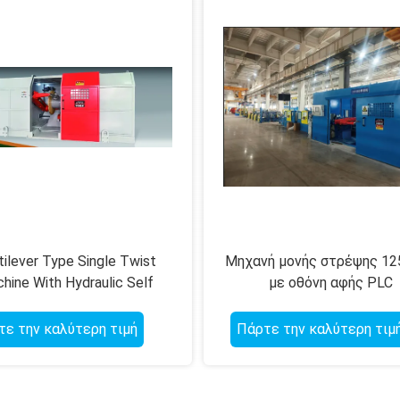
tilever Type Single Twist
Μηχανή μονής στρέψης 1
hine With Hydraulic Self
με οθόνη αφής PLC
Centering Clamping
τε την καλύτερη τιμή
Πάρτε την καλύτερη τιμ