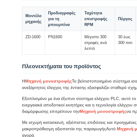
Προδιαγραφές
Ταχύτητα
Μοντέλο
για τη
επιστροφής
Πύργος
μηχανής
μπουμπίνα
RPM
ZD-1600
PN1600
Μέγιστο 300
30 έως
στροφές ανά
300 mm
λεπτό
Πλεονεκτήματα του προϊόντος
Η
Μηχανή μονοστροφής
Το βελτιστοποιημένο σύστημα ισ
ανεξάρτητος έλεγχος της έντασης εξασφαλίζει σταθερό σχη
Εξοπλισμένο με ένα έξυπνο σύστημα ελέγχου PLC, αυτό το
ενεργειακά αποδοτικοί κινητήρες και η τεχνολογία ελέγχο
διαμόρφωσης επιτρέπουν την
Μηχανή μονοστροφής
να πρ
Με ισχυρή κατασκευή, αξιόπιστες επιδόσεις και προηγμέν
μακροπρόθεσμη αξιοπιστία της παραγωγήςΑυτό.
Μηχανή 
αγορά.