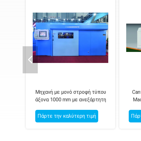
 με
Μηχανή με μονό στροφή τύπου
Can
αι
άξονα 1000 mm με ανεξάρτητη
Mac
πό
οθόνη αφής ελέγχου κινητήρα
PLC
Πάρτε την καλύτερη τιμή
Πάρ