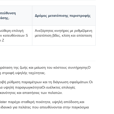
ατεύθυνση
Δρόμος μετατόπισης περιστροφής
τάσης.
εύθερη επιλογή
Ανεξάρτητος κινητήρας με ρυθμιζόμενη
ν κατευθύνσεων S
μετατόπιση βίδες, κλίση και απόσταση
ι Z
παράταση της ζωής και μείωση του κόστους συντήρησηςΟ
τη στροφή υψηλής ταχύτητας.
κριβή ρύθμιση παραμέτρων και τη διάγνωση σφαλμάτων.Οι
λα υψηλή παραγωγικότηταΟι ευέλικτες επιλογές
κανότητες και απαιτήσεις των πελατών.
ister παρέχει σταθερή ποιότητα, υψηλή απόδοση,και
 ιδανικό για πελάτες που απευθύνονται στην παγκόσμια