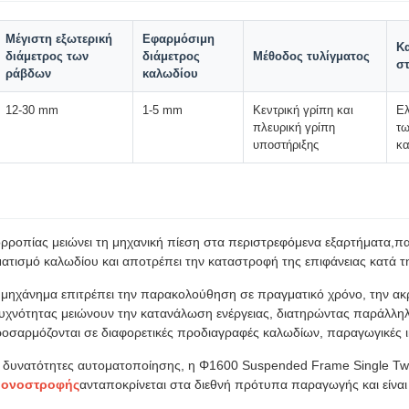
Μέγιστη εξωτερική
Εφαρμόσιμη
Κ
διάμετρος των
διάμετρος
Μέθοδος τυλίγματος
σ
ράβδων
καλωδίου
12-30 mm
1-5 mm
Κεντρική γρίπη και
Ελ
πλευρική γρίπη
τω
υποστήριξης
κα
ορροπίας μειώνει τη μηχανική πίεση στα περιστρεφόμενα εξαρτήματα,
ματισμό καλωδίου και αποτρέπει την καταστροφή της επιφάνειας κατά 
 μηχάνημα επιτρέπει την παρακολούθηση σε πραγματικό χρόνο, την α
υ συχνότητας μειώνουν την κατανάλωση ενέργειας, διατηρώντας παράλλη
οσαρμόζονται σε διαφορετικές προδιαγραφές καλωδίων, παραγωγικές ι
ες δυνατότητες αυτοματοποίησης, η Φ1600 Suspended Frame Single Tw
μονοστροφής
ανταποκρίνεται στα διεθνή πρότυπα παραγωγής και είναι