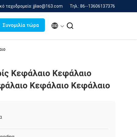
κό ταχυδρομείο: jjliao@163.com
Τηλ.: 86--13606137376


Συνομιλία τώρα
αιο
ίς Κεφάλαιο Κεφάλαιο
φάλαιο Κεφάλαιο Κεφάλαιο
α
ngding