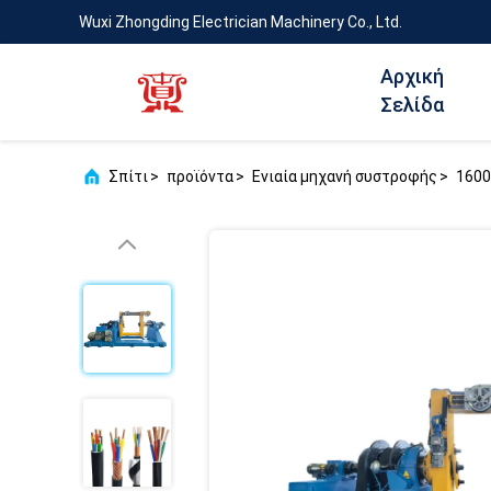
Wuxi Zhongding Electrician Machinery Co., Ltd.
Αρχική
Σελίδα
Σπίτι
>
προϊόντα
>
Ενιαία μηχανή συστροφής
>
1600