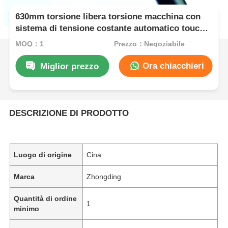
630mm torsione libera torsione macchina con
sistema di tensione costante automatico touch
screen
MOQ：1
Prezzo：Negoziabile
Ora chiacchieri
Miglior prezzo
DESCRIZIONE DI PRODOTTO
Luogo di origine
Cina
Marca
Zhongding
Quantità di ordine
1
minimo