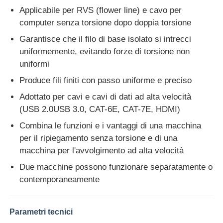
Applicabile per RVS (flower line) e cavo per
computer senza torsione dopo doppia torsione
Fatory Tour
Garantisce che il filo di base isolato si intrecci
uniformemente, evitando forze di torsione non
Controllo di qualità
uniformi
Produce fili finiti con passo uniforme e preciso
Contattaci
Adottato per cavi e cavi di dati ad alta velocità
(USB 2.0USB 3.0, CAT-6E, CAT-7E, HDMI)
notizie
Combina le funzioni e i vantaggi di una macchina
per il ripiegamento senza torsione e di una
macchina per l'avvolgimento ad alta velocità
Tutti i casi
Due macchine possono funzionare separatamente o
contemporaneamente
Richiedere un preventivo
Parametri tecnici
Linea di produzione per estrusione