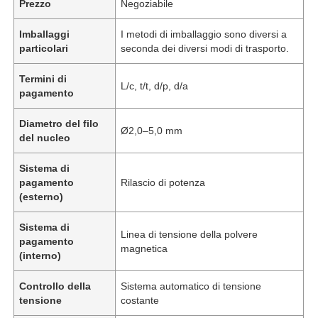
Prezzo
Negoziabile
Imballaggi
I metodi di imballaggio sono diversi a
particolari
seconda dei diversi modi di trasporto.
Termini di
L/c, t/t, d/p, d/a
pagamento
Diametro del filo
Ø2,0–5,0 mm
del nucleo
Sistema di
pagamento
Rilascio di potenza
(esterno)
Sistema di
Linea di tensione della polvere
pagamento
magnetica
(interno)
Controllo della
Sistema automatico di tensione
tensione
costante