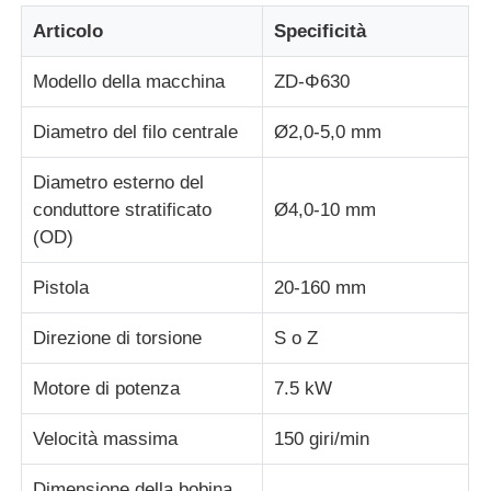
Articolo
Specificità
linea dell'estrusione del cavo
Modello della macchina
ZD-Φ630
macchina di arenamento del cavo
Diametro del filo centrale
Ø2,0-5,0 mm
Diametro esterno del
Macchine per la riparazione di fili a doppia torsione
conduttore stratificato
Ø4,0-10 mm
(OD)
Macchina corazzata
Pistola
20-160 mm
Macchina avvolgitrice
Direzione di torsione
S o Z
Motore di potenza
7.5 kW
Singola macchina di torsione
Velocità massima
150 giri/min
macchine per cablaggio
Dimensione della bobina