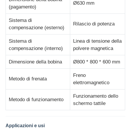
Ø630 mm
(pagamento)
Macchina per torcire le coppie
Sistema di
Rilascio di potenza
compensazione (esterno)
cavo che pone macchina
Sistema di
Linea di tensione della
compensazione (interno)
polvere magnetica
macchina di riavvolgimento
Dimensione della bobina
Ø800 * 800 * 600 mm
trazione fuori dalla macchina
Freno
Metodo di frenata
elettromagnetico
Macchina per l'imballaggio dei cavi
Funzionamento dello
Metodo di funzionamento
schermo tattile
macchine per la bobinazione dei cavi
macchina per estrusione a spelatura
Applicazioni e usi