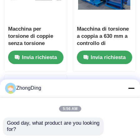
Macchina per
Macchina di torsione
torsione di coppie
a coppia a 630 mm a
senza torsione
controllo di
630mm con touch
precisione per la
Invia richiesta
Invia richiesta
screen a tensione
produzione continua
costante automatica
ad alta velocità
ZhongDing
5:56 AM
Good day, what product are you looking 
for?
Servo Drive 630mm