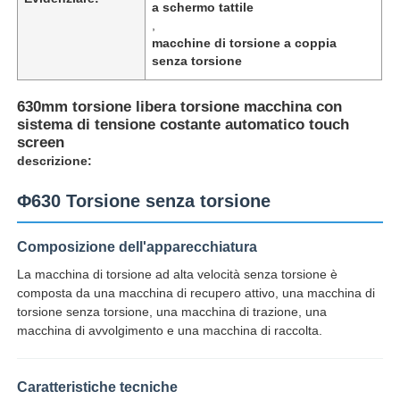
a schermo tattile
,
macchine di torsione a coppia
senza torsione
630mm torsione libera torsione macchina con
sistema di tensione costante automatico touch
screen
descrizione:
Φ630 Torsione senza torsione
Composizione dell'apparecchiatura
La macchina di torsione ad alta velocità senza torsione è
Casa
composta da una macchina di recupero attivo, una macchina di
torsione senza torsione, una macchina di trazione, una
macchina di avvolgimento e una macchina di raccolta.
Prodotti
Caratteristiche tecniche
Chi siamo