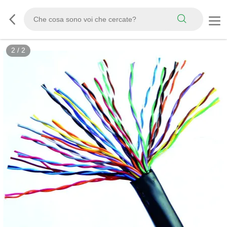
2
/
2