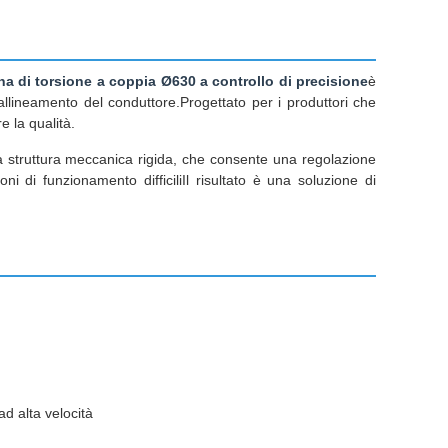
a di torsione a coppia Ø630 a controllo di precisione
è
'allineamento del conduttore.Progettato per i produttori che
 la qualità.
a struttura meccanica rigida, che consente una regolazione
 di funzionamento difficiliIl risultato è una soluzione di
d alta velocità