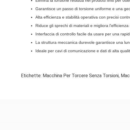
Elimina la torsione residua nei prodotti finiti per ott
Garantisce un passo di torsione uniforme e una geo
Alta efficienza e stabilità operativa con precisi contr
Riduce gli sprechi di materiali e migliora l'efficien
Interfaccia di controllo facile da usare per una rap
La struttura meccanica durevole garantisce una lung
Ideale per cavi di comunicazione e dati di alta quali
Etichette:
Macchina Per Torcere Senza Torsioni
,
Macc