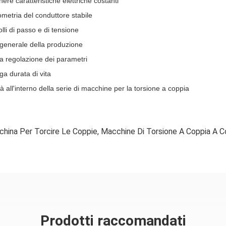
enere caratteristiche elettriche costanti
metria del conduttore stabile
olli di passo e di tensione
za generale della produzione
ida regolazione dei parametri
a durata di vita
tà all'interno della serie di macchine per la torsione a coppia
hina Per Torcire Le Coppie
,
Macchine Di Torsione A Coppia A Co
Prodotti raccomandati