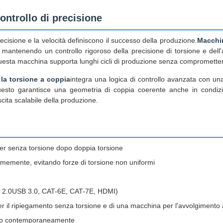
ontrollo di precisione
recisione e la velocità definiscono il successo della produzione.
Macchin
à mantenendo un controllo rigoroso della precisione di torsione e dell
uesta macchina supporta lunghi cicli di produzione senza compromettere
la torsione a coppia
integra una logica di controllo avanzata con un
uesto garantisce una geometria di coppia coerente anche in condizioni
escita scalabile della produzione.
ter senza torsione dopo doppia torsione
iformemente, evitando forze di torsione non uniformi
(USB 2.0USB 3.0, CAT-6E, CAT-7E, HDMI)
r il ripiegamento senza torsione e di una macchina per l'avvolgimento a
 o contemporaneamente