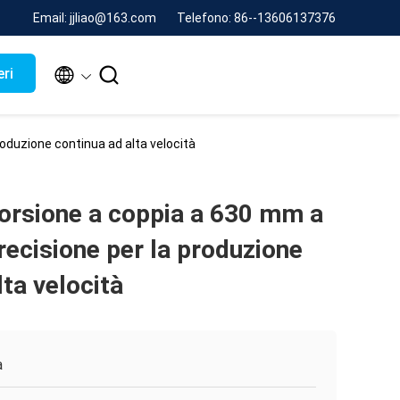
Email: jjliao@163.com
Telefono: 86--13606137376


eri
roduzione continua ad alta velocità
torsione a coppia a 630 mm a
precisione per la produzione
lta velocità
a