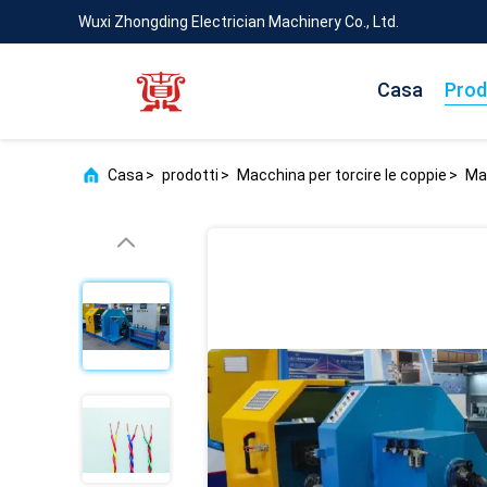
Wuxi Zhongding Electrician Machinery Co., Ltd.
Casa
Prod
Casa
>
prodotti
>
Macchina per torcire le coppie
>
Mac