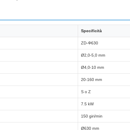
Specificità
ZD-Φ630
Ø2,0-5,0 mm
Ø4,0-10 mm
20-160 mm
S o Z
7.5 kW
150 giri/min
Ø630 mm