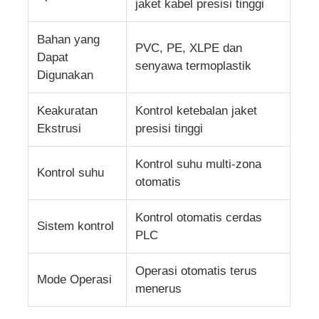
jaket kabel presisi tinggi
Mesin Pemutar Pasangan
Bahan yang
PVC, PE, XLPE dan
Dapat
senyawa termoplastik
Digunakan
mesin peletakan kawat
Keakuratan
Kontrol ketebalan jaket
mesin rewinding
Ekstrusi
presisi tinggi
Kontrol suhu multi-zona
mesin tarik
Kontrol suhu
otomatis
Mesin pengemasan kabel
Kontrol otomatis cerdas
Sistem kontrol
PLC
mesin penggulung kabel
Operasi otomatis terus
Mode Operasi
menerus
mesin ekstrusi pengupasan