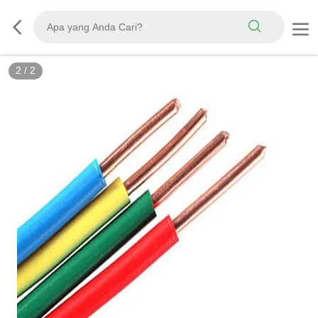
2
/
2