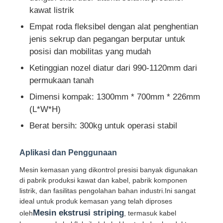
kawat listrik
Empat roda fleksibel dengan alat penghentian
Wisata pabrik
jenis sekrup dan pegangan berputar untuk
posisi dan mobilitas yang mudah
Kontrol kualitas
Ketinggian nozel diatur dari 990-1120mm dari
permukaan tanah
Hubungi kami
Dimensi kompak: 1300mm * 700mm * 226mm
(L*W*H)
Berita
Berat bersih: 300kg untuk operasi stabil
Aplikasi dan Penggunaan
Semua Kasus
Mesin kemasan yang dikontrol presisi banyak digunakan
di pabrik produksi kawat dan kabel, pabrik komponen
Quote request suatu
listrik, dan fasilitas pengolahan bahan industri.Ini sangat
ideal untuk produk kemasan yang telah diproses
Mesin ekstrusi striping
oleh
, termasuk kabel
Garis produksi ekstrusi