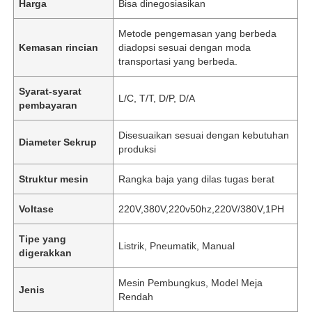
Harga
Bisa dinegosiasikan
Metode pengemasan yang berbeda
Kemasan rincian
diadopsi sesuai dengan moda
transportasi yang berbeda.
Syarat-syarat
L/C, T/T, D/P, D/A
pembayaran
Disesuaikan sesuai dengan kebutuhan
Diameter Sekrup
produksi
Struktur mesin
Rangka baja yang dilas tugas berat
Voltase
220V,380V,220v50hz,220V/380V,1PH
Tipe yang
Listrik, Pneumatik, Manual
digerakkan
Mesin Pembungkus, Model Meja
Jenis
Rendah