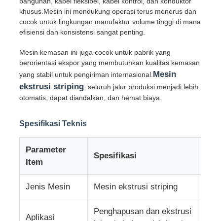
bangunan, kabel fleksibel, kabel kontrol, dan konduktor
khusus.Mesin ini mendukung operasi terus menerus dan
cocok untuk lingkungan manufaktur volume tinggi di mana
garis ekstrusi kawat
efisiensi dan konsistensi sangat penting.
Mesin kemasan ini juga cocok untuk pabrik yang
mesin kawat terdampar
berorientasi ekspor yang membutuhkan kualitas kemasan
Mesin
yang stabil untuk pengiriman internasional.
ekstrusi striping
, seluruh jalur produksi menjadi lebih
Mesin Twist Stranding Ganda
otomatis, dapat diandalkan, dan hemat biaya.
Mesin Lapis Baja
Spesifikasi Teknis
Parameter
Mesin Pembungkus
Spesifikasi
Item
Mesin Putar Tunggal
Jenis Mesin
Mesin ekstrusi striping
Penghapusan dan ekstrusi
mesin pengkabelan
Aplikasi