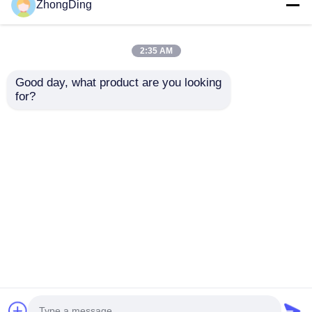
ZhongDing
2:35 AM
Good day, what product are you looking 
for?
30-60 kantong/menit
Mesin ekstrusi
Mesin Ekstrusi
striping presisi tinggi
Pengupasan Dengan
dengan kontrol suhu
Kontrol Otomatis
multi zona
mengirimkan
mengirimkan
Cerdas PLC
permintaan
permintaan
Rumah
Tentang kita
Hubungi kami
Desktop Site
Sitemap
Kebijakan Privasi
Kualitas
Garis produksi ekstrusi
Pabrik