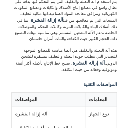
يتم استخدام آلة التعبئة والتغليف التي يتم التحكم فيها بدقة على
نطاق واسع في مصانع إنتاج الأسلاك والكابلات ومصانع المكونات
الكهربائية ومرافق معالجة المواد الصناعية.انها مثالية لتغليف
جولة في المعمل
آلة إزالة القشرة
المنتجات التي تم معالجتها من قبل
، بما في
ذلك أسلاك البناء والكابلات المرنة وكابلات التحكم والموصلات
الخاصة.تدعم الآلة التشغيل المستمر وهي مناسبة لبيئات التصنيع
ضبط الجودة
ذات الحجم الكبير حيث الكفاءة والثبات أمران حاسمان.
هذه آلة التعبئة والتغليف هي أيضا مناسبة للمصانع الموجهة
اتصل بنا
للتصدير التي تتطلب جودة التعبئة والتغليف مستقرة للشحن
آلة إزالة القشرة
الدولي.
، يصبح خط الإنتاج بأكمله أكثر أتمتة
وموثوقية وفعالة من حيث التكلفة.
أخبار
المواصفات التقنية
جميع القضايا
المعلمات
المواصفات
طلب اقتباس
نوع الجهاز
آلة إزالة القشرة
خط إنتاج القمع