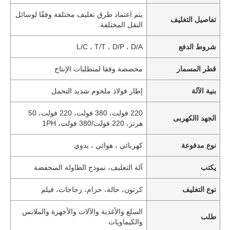
يتم اعتماد طرق تغليف مختلفة وفقًا لوسائل
تفاصيل التغليف
النقل المختلفة.
شروط الدفع
L/C ، T/T ، D/P ، D/A
قطر المسمار
مخصصة وفقا لمتطلبات الإنتاج
بنية الآلة
إطار فولاذ ملحوم شديد التحمل
220 فولت، 380 فولت، 220 فولت، 50
الجهد االكهربى
هرتز، 220 فولت/380 فولت، 1PH
نوع مدفوعة
كهربائي ، هوائي ، يدوي
يكتب
آلة التغليف، نموذج الطاولة المنخفضة
نوع التغليف
كرتون، حالة، حزام، زجاجات، فيلم
السلع والأغذية والآلات والأجهزة والملابس
طلب
والكيماويات