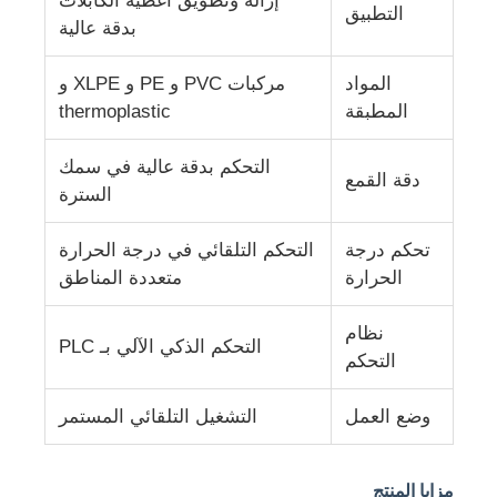
إزالة وتطويق أغطية الكابلات
التطبيق
بدقة عالية
خط بثق الأسلاك
المواد
مركبات PVC و PE و XLPE و
المطبقة
thermoplastic
آلة تجديل الأسلاك
التحكم بدقة عالية في سمك
دقة القمع
السترة
ماكينة تجديل اللف المزدوج
تحكم درجة
التحكم التلقائي في درجة الحرارة
آلة مدرعة
الحرارة
متعددة المناطق
نظام
آلة التغليف
التحكم الذكي الآلي بـ PLC
التحكم
آلة تويست واحدة
وضع العمل
التشغيل التلقائي المستمر
آلة الكابلات
مزايا المنتج