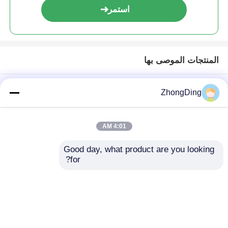
استمر
المنتجات الموصى بها
ZhongDing
4:01 AM
Good day, what product are you looking 
for?
30-60 كيس/دقيقة آلة
آلة بثق تعرية عالية الدقة
إزالة القماش مع PLC
مع تحكم في درجة
التحكم الذكي التلقائي
الحرارة متعدد المناطق