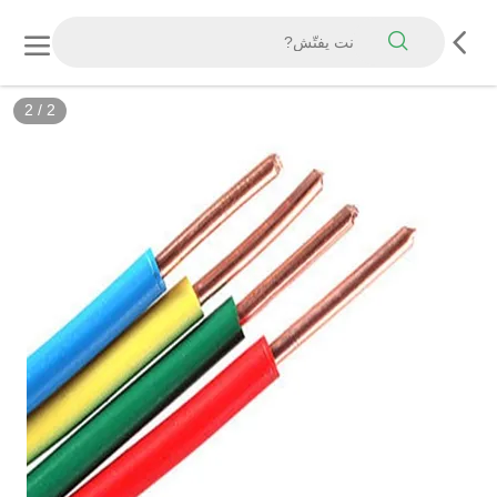
2
/
2