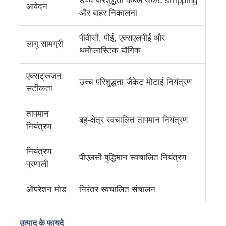
उच्च परिशुद्धता केबल जैकेट stripping
आवेदन
और बाहर निकालना
तार बाहर निकालना लाइन
पीवीसी, पीई, एक्सएलपीई और
लागू सामग्री
थर्मोप्लास्टिक यौगिक
तार फँसाने की मशीन
एक्सट्रूज़न
उच्च परिशुद्धता जैकेट मोटाई नियंत्रण
सटीकता
डबल ट्विस्ट स्ट्रैंडिंग मशीन
तापमान
बहु-क्षेत्र स्वचालित तापमान नियंत्रण
बख्तरबंद मशीन
नियंत्रण
नियंत्रण
लपेटने की मशीन
पीएलसी बुद्धिमान स्वचालित नियंत्रण
प्रणाली
सिंगल ट्विस्ट मशीन
ऑपरेशन मोड
निरंतर स्वचालित संचालन
केबलिंग मशीन
उत्पाद के फायदे