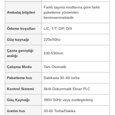
Farklı taşıma modlarına göre farklı
Ambalaj bilgileri
paketleme yöntemleri
benimsenmektedir.
Ödeme koşulları
L/C, T/T, D/P, D/A
Güç kaynağı
220v/50hz
Çanta genişliği
100-530mm
aralığı
Çalışma Modu
Tam Otomatik
Paketleme hızı
Dakikada 30–60 torba
Kontrol Sistemi
Akıllı Dokunmatik Ekran PLC
Güç Kaynağı
380V 50Hz veya özelleştirilmiş
üretim hızı
30-60 Torba/Dakika