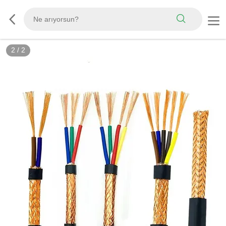
2
/
2