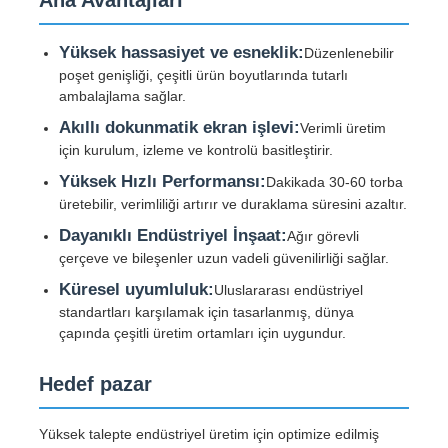
Yüksek hassasiyet ve esneklik:
tel ekstrüzyon hattı
Düzenlenebilir
poşet genişliği, çeşitli ürün boyutlarında tutarlı
ambalajlama sağlar.
tel bükme makinesi
Akıllı dokunmatik ekran işlevi:
Verimli üretim
için kurulum, izleme ve kontrolü basitleştirir.
Çifte Dönüşlü Çaplama Makinesi
Yüksek Hızlı Performansı:
Dakikada 30-60 torba
üretebilir, verimliliği artırır ve duraklama süresini azaltır.
Dayanıklı Endüstriyel İnşaat:
Ağır görevli
Zırhlı Makine
çerçeve ve bileşenler uzun vadeli güvenilirliği sağlar.
Küresel uyumluluk:
Uluslararası endüstriyel
Paketleme Makinası
standartları karşılamak için tasarlanmış, dünya
çapında çeşitli üretim ortamları için uygundur.
Tek Büküm Makinesi
Hedef pazar
kablaj makinesi
Yüksek talepte endüstriyel üretim için optimize edilmiş