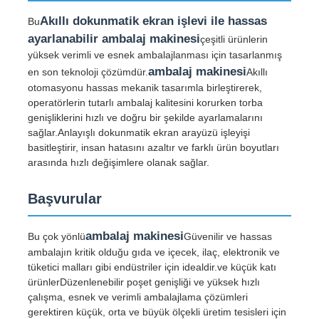
Akıllı dokunmatik ekran işlevi ile hassas
Bu
ayarlanabilir ambalaj makinesi
çeşitli ürünlerin
yüksek verimli ve esnek ambalajlanması için tasarlanmış
ambalaj makinesi
en son teknoloji çözümdür.
Akıllı
otomasyonu hassas mekanik tasarımla birleştirerek,
operatörlerin tutarlı ambalaj kalitesini korurken torba
genişliklerini hızlı ve doğru bir şekilde ayarlamalarını
sağlar.Anlayışlı dokunmatik ekran arayüzü işleyişi
basitleştirir, insan hatasını azaltır ve farklı ürün boyutları
arasında hızlı değişimlere olanak sağlar.
Başvurular
Ana sayfa
ambalaj makinesi
Bu çok yönlü
Güvenilir ve hassas
ambalajın kritik olduğu gıda ve içecek, ilaç, elektronik ve
tüketici malları gibi endüstriler için idealdir.ve küçük katı
Ürünler
ürünlerDüzenlenebilir poşet genişliği ve yüksek hızlı
çalışma, esnek ve verimli ambalajlama çözümleri
gerektiren küçük, orta ve büyük ölçekli üretim tesisleri için
Hakkımızda