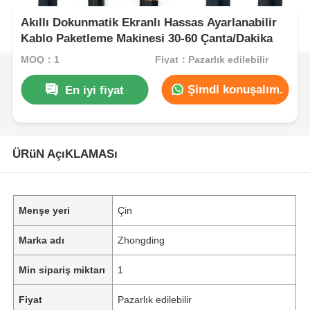
Akıllı Dokunmatik Ekranlı Hassas Ayarlanabilir
Kablo Paketleme Makinesi 30-60 Çanta/Dakika
MOQ：1
Fiyat：Pazarlık edilebilir
Şimdi konuşalım.
En iyi fiyat
ÜRüN AçıKLAMASı
Menşe yeri
Çin
Marka adı
Zhongding
Min sipariş miktarı
1
Fiyat
Pazarlık edilebilir