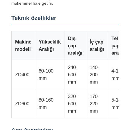
mükemmel hale getirir.
Fabrika turu
Teknik özellikler
Kalite kontrol
Dış
Tel
Makine
Yükseklik
İç çap
çap
çapı
modeli
Aralığı
aralığı
aralığı
aralığı
Bize ulaşın
240-
140-
60-100
4-12
Haberler
ZD400
600
200
mm
mm
mm
mm
Tüm servis talepleri
320-
170-
80-160
5-18
ZD600
600
220
mm
mm
Teklif isteği
mm
mm
Ekstrüzyon Üretim hattı
Ana Avantajları