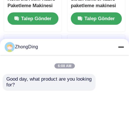
Paketleme Makinesi
paketleme makinesi
30-60 Torba/Min
Dakikada 30 ¢ 60
Talep Gönder
Talep Gönder
Yüksek Etkinlik
torba Yüksek
verimlilik
ZhongDing
6:08 AM
Good day, what product are you looking 
for?
Dokunmatik Ekran
PLC dokunmatik
Kontrollü Akıllı
ekran kontrolü ile
Otomatik Paketleme
otomatik sarma ve
Makinesi 100-530mm
ambalaj makinesi 30-
Talep Gönder
Talep Gönder
Torba Genişliği
60 poşet/dakikada