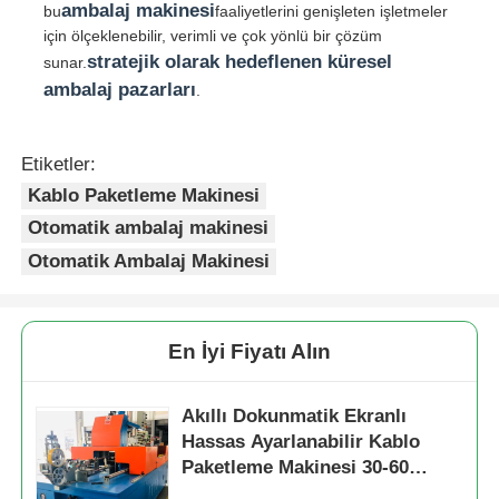
ambalaj makinesi
bu
faaliyetlerini genişleten işletmeler
için ölçeklenebilir, verimli ve çok yönlü bir çözüm
Çift Büküm Makinası
stratejik olarak hedeflenen küresel
sunar.
ambalaj pazarları
.
tel döşeme makinesi
Etiketler:
sarma makinesi
Kablo Paketleme Makinesi
Otomatik ambalaj makinesi
Otomatik Ambalaj Makinesi
çekme makinesi
Kablo Paketleme Makinesi
En İyi Fiyatı Alın
Kablo sarma makinesi
Akıllı Dokunmatik Ekranlı
Hassas Ayarlanabilir Kablo
Paketleme Makinesi 30-60
sıyırma ekstrüzyon makinesi
Çanta/Dakika