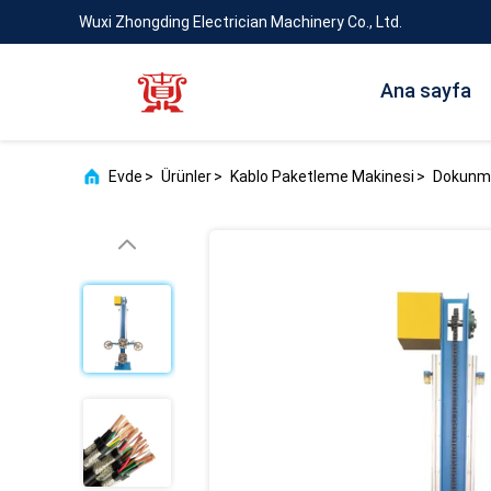
Wuxi Zhongding Electrician Machinery Co., Ltd.
Ana sayfa
Evde
>
Ürünler
>
Kablo Paketleme Makinesi
>
Dokunma