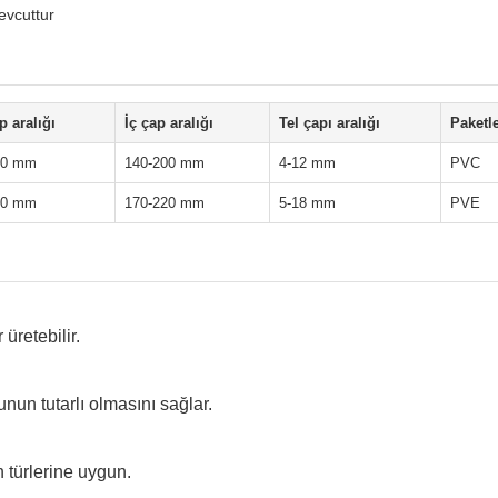
evcuttur
p aralığı
İç çap aralığı
Tel çapı aralığı
Paketl
00 mm
140-200 mm
4-12 mm
PVC
00 mm
170-220 mm
5-18 mm
PVE
üretebilir.
nun tutarlı olmasını sağlar.
n türlerine uygun.