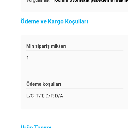
Vurgulamak:
100mm otomatik paketleme makin
Ödeme ve Kargo Koşulları
Min sipariş miktarı
1
Ödeme koşulları
L/C, T/T, D/P, D/A
Ürün Tanımı