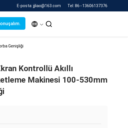
E-posta: jjliao@163.com
Tel: 86--13606137376


konuşalım.
rba Genişliği
ran Kontrollü Akıllı
ketleme Makinesi 100-530mm
ği