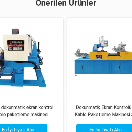
Önerilen Ürünler
lı dokunmatik ekran kontrol
Dokunmatik Ekran Kontrolü 
blo paketleme makinesi
Kablo Paketleme Makinesi 
kada 30 ¢ 60 torba Yüksek
Torba/Min Yüksek Etkinl
verimlilik
En İyi Fiyatı Alın
En İyi Fiyatı Alın