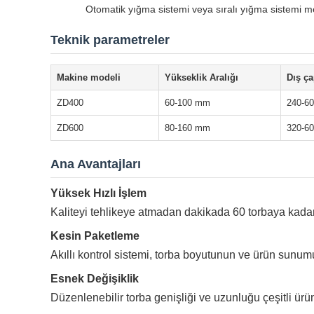
Otomatik yığma sistemi veya sıralı yığma sistemi m
Teknik parametreler
Makine modeli
Yükseklik Aralığı
Dış ça
ZD400
60-100 mm
240-6
ZD600
80-160 mm
320-6
Ana Avantajları
Yüksek Hızlı İşlem
Kaliteyi tehlikeye atmadan dakikada 60 torbaya kadar 
Kesin Paketleme
Akıllı kontrol sistemi, torba boyutunun ve ürün sunumu
Esnek Değişiklik
Düzenlenebilir torba genişliği ve uzunluğu çeşitli ürü