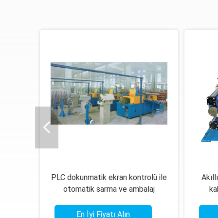
PLC dokunmatik ekran kontrolü ile
Akıl
otomatik sarma ve ambalaj
ka
makinesi 30-60 poşet/dakikada
Daki
En İyi Fiyatı Alın