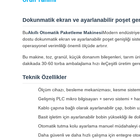
Dokunmatik ekran ve ayarlanabilir poşet geni
Bu
Akıllı Otomatik Paketleme Makinesi
Modern endüstriyel 
dostu dokunmatik ekran ve ayarlanabilir poşet genişliği siste
operasyonel verimliliği önemli ölçüde artırır.
Bu makine, toz, granül, küçük donanım bileşenleri, tarım ür
dakikada 30-60 torba ambalajlama hızı ileÇeşitli üretim gere
Teknik Özellikler
Ölçüm cihazı, besleme mekanizması, kesme sistemi,
Gelişmiş PLC mikro bilgisayarı + servo sistemi + hass
Kablo çapına bağlı olarak ayarlanabilir çap, bobin 
Basit işletim için ayarlanabilir bobin yüksekliği ile
Otomatik tutma kolu ayarlama manuel müdahaleyi or
Daha güvenli ve daha hızlı çalışma için entegre oto