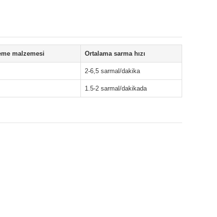
eme malzemesi
Ortalama sarma hızı
2-6,5 sarmal/dakika
1.5-2 sarmal/dakikada