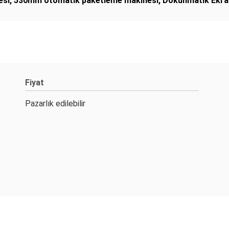
esi
,
530mm otomatik paketleme makinesi
,
Dokunmatik Ekra
Fiyat
Pazarlık edilebilir