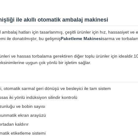
şliği ile akıllı otomatik ambalaj makinesi
ambalaj hatları için tasarlanmış, çeşitli ürünler için hız, hassasiyet v
mi ile donatılmıştır, bu gelişmiş
Paketleme Makinesi
sarma ve torbalama
ünleri ve hassas torbalama gerektiren diğer toplu ürünler için idealdir.
ksinimlerine uygun çok yönlü bir işletim sağlar.
 otomatik sarmal geri dönüşü ve besleyici ile tam sistem
as iki yönlü indüksiyon silindir kontrolü
uzunluğu ve bobin sayısı
 dokunmatik ekran arayüzü
tadan kaldırır
matik etiketleme sistemi