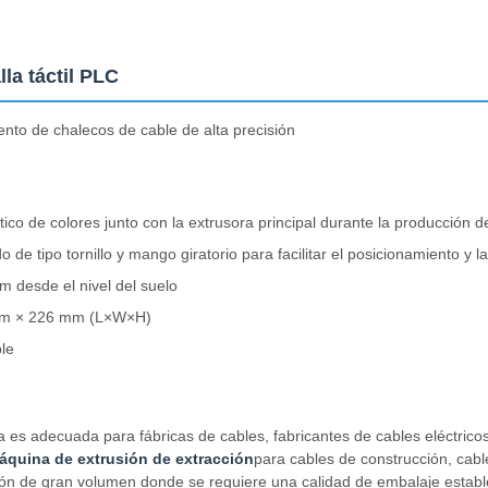
la táctil PLC
nto de chalecos de cable de alta precisión
co de colores junto con la extrusora principal durante la producción d
 de tipo tornillo y mango giratorio para facilitar el posicionamiento y l
m desde el nivel del suelo
mm × 226 mm (L×W×H)
le
es adecuada para fábricas de cables, fabricantes de cables eléctricos 
áquina de extrusión de extracción
para cables de construcción, cabl
ión de gran volumen donde se requiere una calidad de embalaje establ