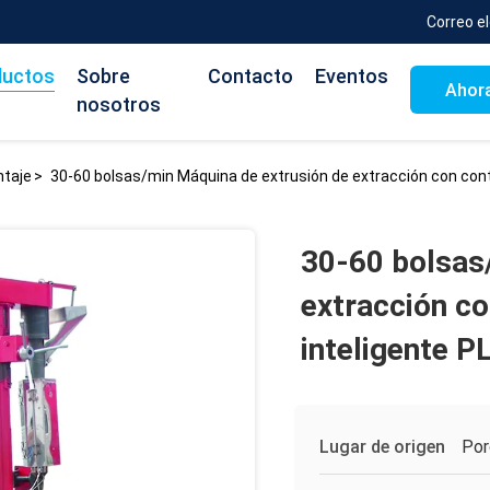
Correo e
ductos
Sobre
Contacto
Eventos
Ahora
nosotros
ntaje
>
30-60 bolsas/min Máquina de extrusión de extracción con cont
30-60 bolsas
extracción co
inteligente P
Lugar de origen
Por