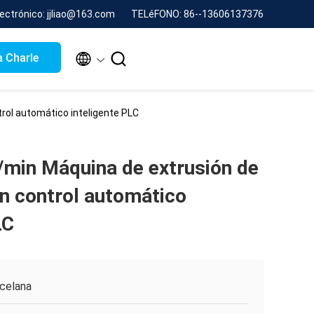
lectrónico: jjliao@163.com
TELéFONO: 86--13606137376


 Charle
rol automático inteligente PLC
/min Máquina de extrusión de
n control automático
LC
celana