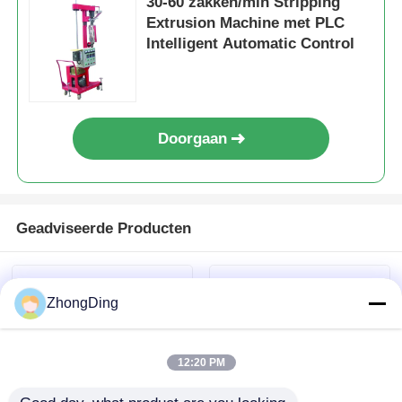
30-60 zakken/min Stripping
Extrusion Machine met PLC
Intelligent Automatic Control
Doorgaan
Geadviseerde Producten
ZhongDing
12:20 PM