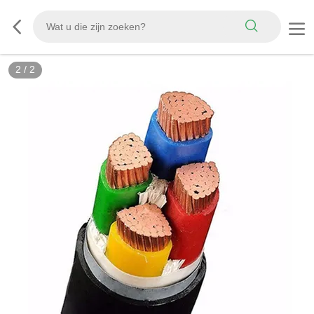
2
/
2