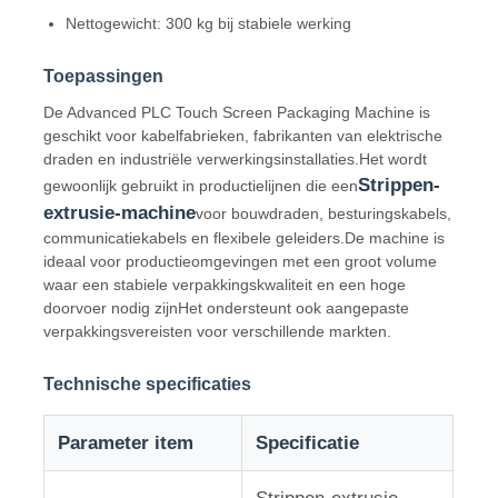
Nettogewicht: 300 kg bij stabiele werking
Fabrieksreis
Toepassingen
De Advanced PLC Touch Screen Packaging Machine is
Kwaliteitscontrole
geschikt voor kabelfabrieken, fabrikanten van elektrische
draden en industriële verwerkingsinstallaties.Het wordt
Strippen-
gewoonlijk gebruikt in productielijnen die een
Contacteer ons
extrusie-machine
voor bouwdraden, besturingskabels,
communicatiekabels en flexibele geleiders.De machine is
ideaal voor productieomgevingen met een groot volume
nieuws
waar een stabiele verpakkingskwaliteit en een hoge
doorvoer nodig zijnHet ondersteunt ook aangepaste
verpakkingsvereisten voor verschillende markten.
Alle Gevallen
Technische specificaties
Vraag een offerte aan
Parameter item
Specificatie
Productielijn voor extrusie