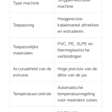
Strippen-extrusie-
Type machine
machine
de lijn van de draaduitdrijving
Hoogprecisie-
Toepassing
kabelmantel aftrekken
draad die machine vastlopen
en extruderen
PVC, PE, XLPE en
Doppeldraaiende stroomachine
Toepasselijke
thermoplastische
materialen
verbindingen
Gepantserde machine
Accuraatheid van de
Hoge precisie van de
extrusie
dikte van de jas
Wikkelmachine
Automatische
Kies Draaimachine uit
Temperatuurcontrole
temperatuurregeling
voor meerdere zones
kabelmachine