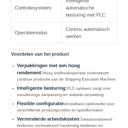
Intelligente
Controlesysteem
automatische
Paar draaiende machine
besturing met PLC
Continu automatisch
draad die machine legt
Operatiemodus
werken
terugspoelen machine
Voordelen van het product
Verpakkingen met een hoog
afstand van machine
rendement:
Hoog snelheidsoperatie ondersteunt
continue productie van de Stripping Extrusion Machine
Kabelverpakkingsmachine
Intelligente besturing:
PLC-systeem zorgt voor
nauwkeurige aanpassing en stabiele verpakking
Flexible configuratie
Verstelbare zakbreedte voor
kabelspinmachine
verschillende productgroottes en spoelformaten
Verminderde arbeidskosten:
Geautomatiseerd
met een vermogen van niet meer dan 10 W
bedienen minimaliseert handmatig bedienen en