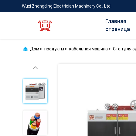
Wuxi Zhongding Electrician Machinery Co., Ltd.
Главная
страница
Дом
>
продукты
>
кабельная машина
>
Стан для о