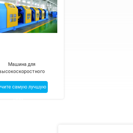
Машина для
высокоскоростного
кабельного кабеля с
управлением PLC
учите самую лучшую
цену