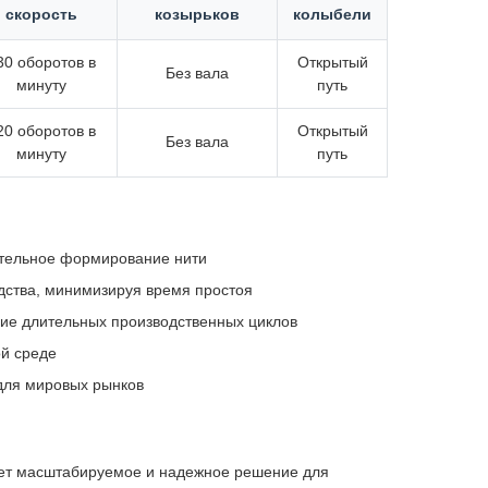
скорость
козырьков
колыбели
30 оборотов в
Открытый
Без вала
минуту
путь
20 оборотов в
Открытый
Без вала
минуту
путь
ательное формирование нити
дства, минимизируя время простоя
ние длительных производственных циклов
й среде
для мировых рынков
ет масштабируемое и надежное решение для