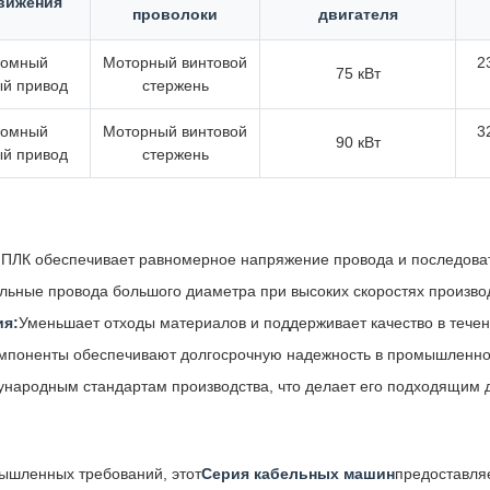
вижения
проволоки
двигателя
номный
Моторный винтовой
2
75 кВт
й привод
стержень
номный
Моторный винтовой
3
90 кВт
й привод
стержень
 ПЛК обеспечивает равномерное напряжение провода и последов
льные провода большого диаметра при высоких скоростях произво
ия:
Уменьшает отходы материалов и поддерживает качество в тече
омпоненты обеспечивают долгосрочную надежность в промышленно
ународным стандартам производства, что делает его подходящим 
ышленных требований, этот
Серия кабельных машин
предоставля