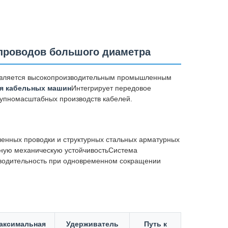
 проводов большого диаметра
вляется высокопроизводительным промышленным
я кабельных машин
Интегрирует передовое
рупномасштабных производств кабелей.
енных проводки и структурных стальных арматурных
ьную механическую устойчивостьСистема
зводительность при одновременном сокращении
аксимальная
Удерживатель
Путь к