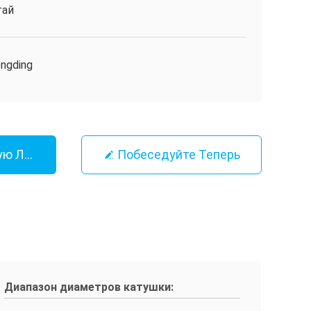
тай
ngding
ую Лучшую Цену
Побеседуйте Теперь
Диапазон диаметров катушки: