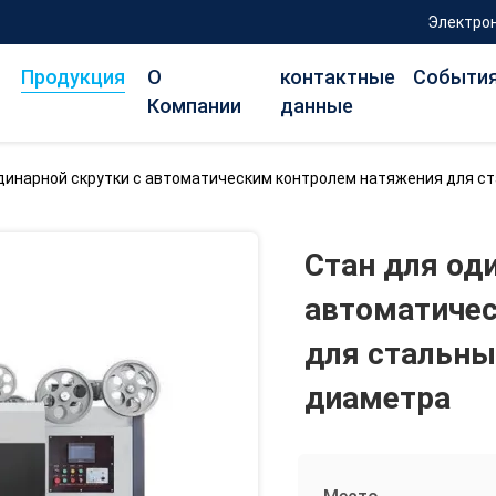
Электрон
Продукция
О
контактные
Событи
Компании
данные
динарной скрутки с автоматическим контролем натяжения для с
Стан для од
автоматиче
для стальны
диаметра