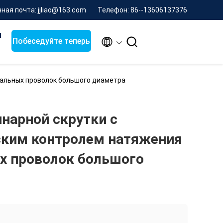
ная почта: jjliao@163.com
Телефон: 86--13606137376
я


Побеседуйте теперь
тальных проволок большого диаметра
инарной скрутки с
ским контролем натяжения
х проволок большого