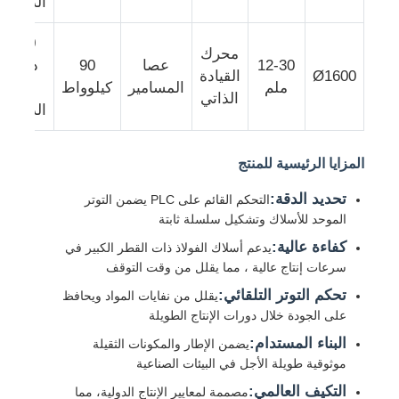
الدقيقة
320
جولة في المعمل
محرك
12-30
عصا
90
دورة
Ø1600
القيادة
ملم
المسامير
كيلوواط
في
الذاتي
ضبط الجودة
الدقيقة
المزايا الرئيسية للمنتج
اتصل بنا
تحديد الدقة:
التحكم القائم على PLC يضمن التوتر
الموحد للأسلاك وتشكيل سلسلة ثابتة
أخبار
كفاءة عالية:
يدعم أسلاك الفولاذ ذات القطر الكبير في
سرعات إنتاج عالية ، مما يقلل من وقت التوقف
جميع القضايا
تحكم التوتر التلقائي:
يقلل من نفايات المواد ويحافظ
على الجودة خلال دورات الإنتاج الطويلة
طلب اقتباس
البناء المستدام:
يضمن الإطار والمكونات الثقيلة
موثوقية طويلة الأجل في البيئات الصناعية
خط إنتاج القمع
التكيف العالمي:
مصممة لمعايير الإنتاج الدولية، مما