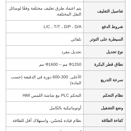
يتم اعتماد طرق تغليف مختلفة وفقًا لوسائل
تفاصيل التغليف
النقل المختلفة.
شروط الدفع
L/C ، T/T ، D/P ، D/A
السيطرة على التوتر
تلقائي
نوع تجديل
تجديل مفرد
نطاق قطر البكرة
Φ1250 مم – Φ1600 مم
الأعلى. 300-600 دورة في الدقيقة (حسب
سرعة التدريع
المادة)
نظام التحكم
التحكم PLC مع شاشة اللمس HMI
وضع التشغيل
أوتوماتيكية بالكامل
كفاءة الطاقة
نظام قيادة مُحسّن، واستهلاك أقل للطاقة