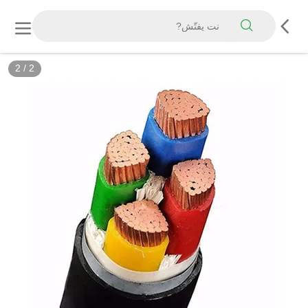
2
/
2