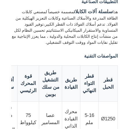
التطبيقات الصناعية
سلسلة آلات الكابلات
هذا
مصممة خصيصاً لمصنعي كابلات
الطاقة المدرعة والأسلاك الصناعية وكابلات التعزيز الهيكلية من
الفولاذ. تدعم أسلاك الفولاذ ذات القطر الكبير،توفير القيود
المتساوية والاستقرار الميكانيكي الاستثنائيتم تحسين النظام لكل
من منشآت إنتاج الكابلات المحلية والدولية ، مما يعزز الإنتاجية مع
تقليل نفايات المواد ووقت التوقف التشغيلي.
المواصفات التقنية
طريق
قطر
قوة
قطر
طريق
التشغيل
أقصى
التواء
المحرك
الحبل
القيادة
من سلك
سرعة
النهائي
الرئيسي
منزل
بوبين
230
المنتجات
محرك
5-16
عصا
75
دورة
Ø1250
القيادة
ملم
المسامير
كيلوواط
في
الذاتي
حول بنا