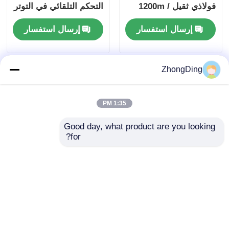
فولاذي ثقيل 1200m /
التحكم التلقائي في التوتر
min
إرسال استفسار
إرسال استفسار
ZhongDing
1:35 PM
Good day, what product are you looking 
for?
آلة تجديل سلك فولاذي
1200m/min آلة الكابلات
مفردة 1250-1600 مم مع
مع تحكم PLC إطار
تحكم تلقائي في الشد
فولاذي ثقيل للسرعة
العالية الكابلات
إرسال استفسار
إرسال استفسار