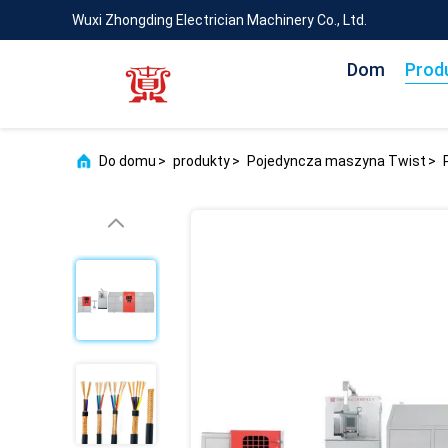
Wuxi Zhongding Electrician Machinery Co., Ltd.
Dom
Prod
Do domu
>
produkty
>
Pojedyncza maszyna Twist
>