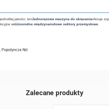
dnolitej jakości, ten
Jednorazowa maszyna do skręcania
oferuje zo
ukcyjne w
różnorodne międzynarodowe sektory przemysłowe
.
,
Pojedyncza Nić
Zalecane produkty