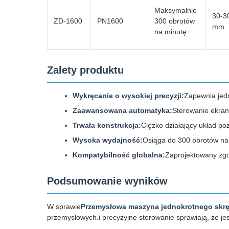
Maksymalnie
30-3
ZD-1600
PN1600
300 obrotów
mm
na minutę
Zalety produktu
Wykręcanie o wysokiej precyzji:
Zapewnia jedn
Zaawansowana automatyka:
Sterowanie ekran
Trwała konstrukcja:
Ciężko działający układ p
Wysoka wydajność:
Osiąga do 300 obrotów na 
Kompatybilność globalna:
Zaprojektowany zgo
Podsumowanie wyników
W sprawie
Przemysłowa maszyna jednokrotnego skr
przemysłowych.i precyzyjne sterowanie sprawiają, że je