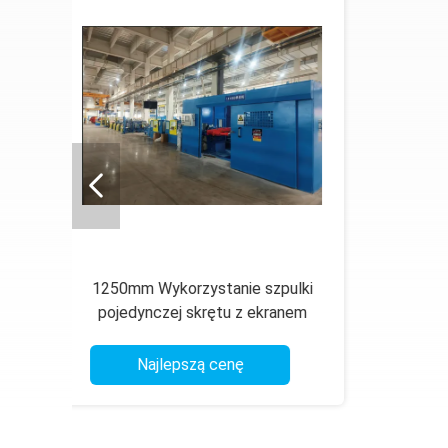
1600 mm ramy bezgniazdkowe z
pojedynczą maszyną skrętową z
Jednos
sterowaniem ekranem dotykowym
z Au
PLC
Najlepszą cenę