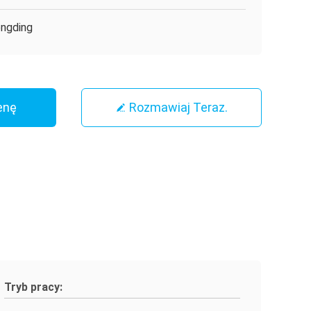
ngding
enę
Rozmawiaj Teraz.
Tryb pracy: