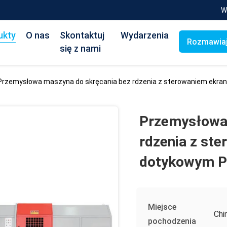
W
ukty
O nas
Skontaktuj
Wydarzenia
Rozmawiaj
się z nami
Przemysłowa maszyna do skręcania bez rdzenia z sterowaniem ekr
Przemysłowa 
rdzenia z st
dotykowym 
Miejsce
Chi
pochodzenia