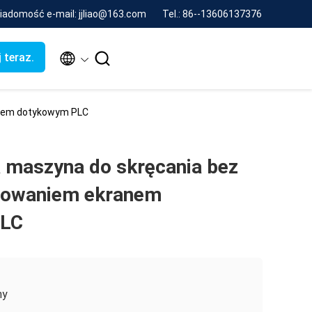
iadomość e-mail: jjliao@163.com
Tel.: 86--13606137376


 teraz.
anem dotykowym PLC
maszyna do skręcania bez
erowaniem ekranem
PLC
ny