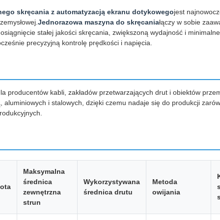
ego skręcania z automatyzacją ekranu dotykowego
jest najnowoc
przemysłowej.
Jednorazowa maszyna do skręcania
łączy w sobie zaa
osiągnięcie stałej jakości skręcania, zwiększoną wydajność i minimaln
cześnie precyzyjną kontrolę prędkości i napięcia.
 dla producentów kabli, zakładów przetwarzających drut i obiektów p
ą, aluminiowych i stalowych, dzięki czemu nadaje się do produkcji zarów
rodukcyjnych.
Maksymalna
średnica
Wykorzystywana
Metoda
ota
zewnętrzna
średnica drutu
owijania
strun