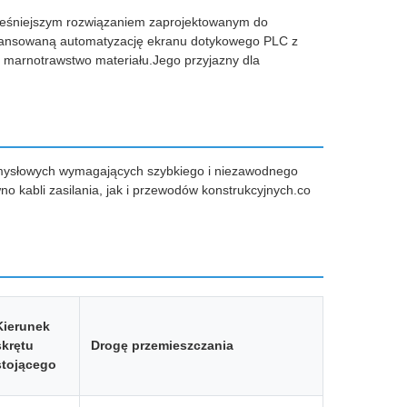
ześniejszym rozwiązaniem zaprojektowanym do
wansowaną automatyzację ekranu dotykowego PLC z
e marnotrawstwo materiału.Jego przyjazny dla
rzemysłowych wymagających szybkiego i niezawodnego
no kabli zasilania, jak i przewodów konstrukcyjnych.co
Kierunek
skrętu
Drogę przemieszczania
stojącego