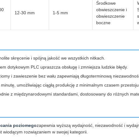
Środkowe
00
obwieszczenie i
S
12-30 mm
1-5 mm
obwieszczenie
boczne
olite skręcenie i spójną jakość we wszystkich nitkach.
em dotykowym PLC upraszcza obsługę i zmniejsza ludzkie błędy.
oziomy i zawieszenie bez wału zapewniają długoterminową niezawodnoś
minutę, umożliwiając ciągłą produkcję z minimalnym czasem przestoju
dnie z międzynarodowymi standardami, dostosowany do różnych mater
ęcania poziomego
zapewnia wyższą wydajność, niezawodność i wydajnoś
st wiodącym rozwiązaniem w swojej kategorii.