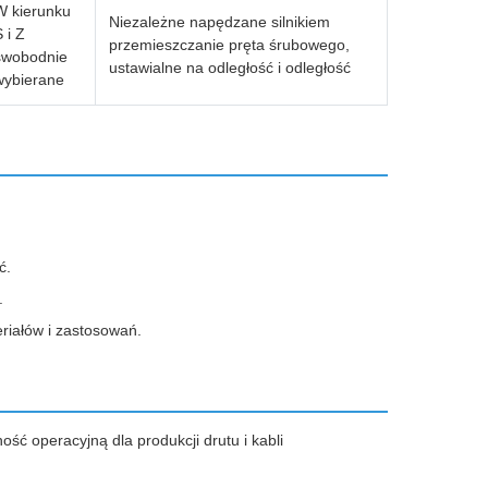
W kierunku
Niezależne napędzane silnikiem
 i Z
przemieszczanie pręta śrubowego,
swobodnie
ustawialne na odległość i odległość
wybierane
ć.
.
iałów i zastosowań.
ć operacyjną dla produkcji drutu i kabli