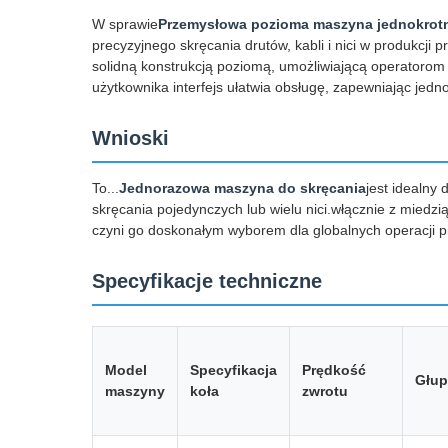
W sprawie
Przemysłowa pozioma maszyna jednokrotn
precyzyjnego skręcania drutów, kabli i nici w produkcji 
solidną konstrukcją poziomą, umożliwiającą operatorom 
użytkownika interfejs ułatwia obsługę, zapewniając jedno
Wnioski
To...
Jednorazowa maszyna do skręcania
jest idealny
skręcania pojedynczych lub wielu nici.włącznie z miedzi
czyni go doskonałym wyborem dla globalnych operacji p
Specyfikacje techniczne
Model
Specyfikacja
Prędkość
Głup
maszyny
koła
zwrotu