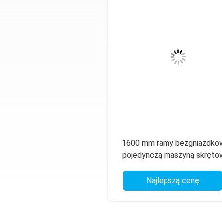
1250mm Bezdziąsowa
1600mm 1250mm Podwó
tronna Maszyna Skręcająca
skręty Stranding Machine 
tomatycznym Sterowaniem
Kontrola ekranu dotyko
PLC
Najlepszą cenę
Najlepszą cenę